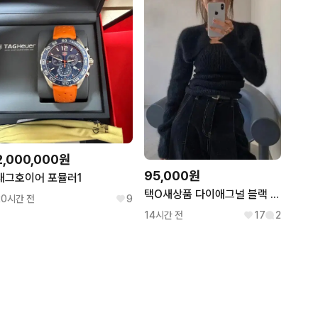
2,000,000원
95,000원
태그호이어 포뮬러1
택O새상품 다이애그널 블랙 레이어드 튜브탑 택달린 새상품 팝니다
20시간 전
9
14시간 전
17
2