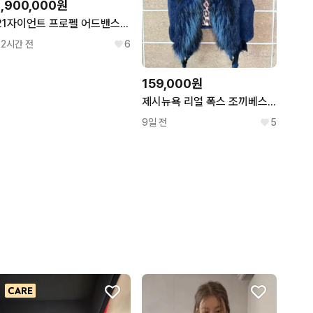
1,900,000원
21자이언트 프로펠 어드밴스2(아비아브 아데온2휠셋) 풀카본!! L사이즈 판매합니다
22시간 전
6
159,000원
제시뉴욕 리얼 폭스 조끼베스트
9일 전
5