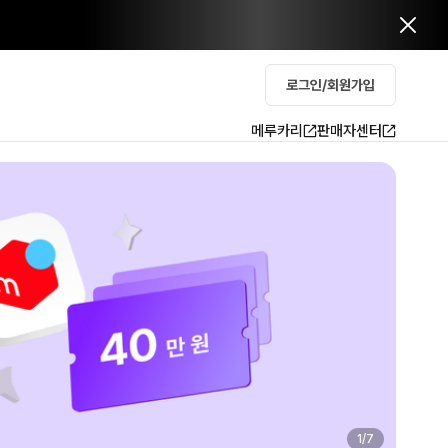
로그인/회원가입
메루카리
판매자센터
2
/
7