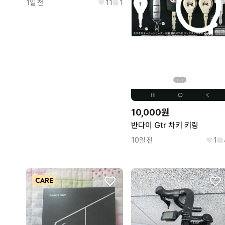
1일 전
11
1
10,000원
반다이 Gtr 차키 키링
10일 전
1