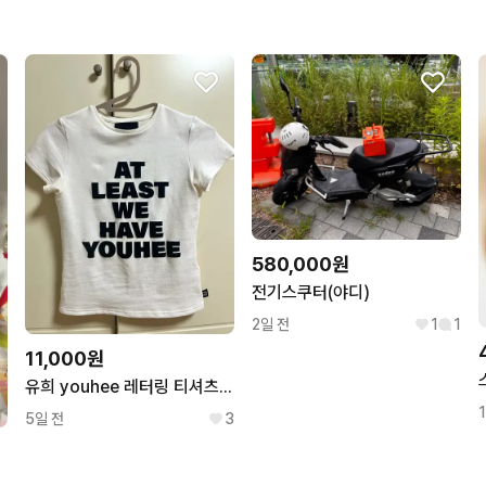
580,000원
전기스쿠터(야디)
2일 전
1
1
11,000원
유희 youhee 레터링 티셔츠 화이트
5일 전
3
 피규어