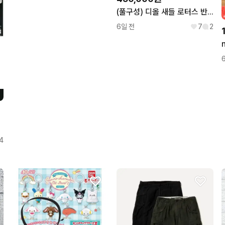
(풀구성) 디올 새들 로터스 반지갑
6일 전
7
2
4