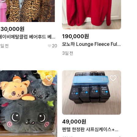
130,000원
190,000원
베이비메탈클럽 베어후드 베메클 갸루 레오파드 호피 후드
모노하 Lounge Fleece Full-Zip Up 레드색
2일 전
20
3일 전
49,000원
펜텔 한정판 샤프심케이스+샤프심 20통 팝니다