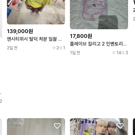
139,000원
17,800원
엔시티위시 탈덕 처분 일괄 판매 사쿠야
플레이브 칼리고 2 인벤토리[드볼] 앨범
2일 전
2
1
1일 전
14
3
후드 집업 옐로우 M
2