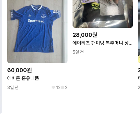
28,000원
에이티즈 팬미팅 복주머니 성화 윤호 호화즈
5일 전
60,000원
에버튼 홈유니폼
3일 전
12
2