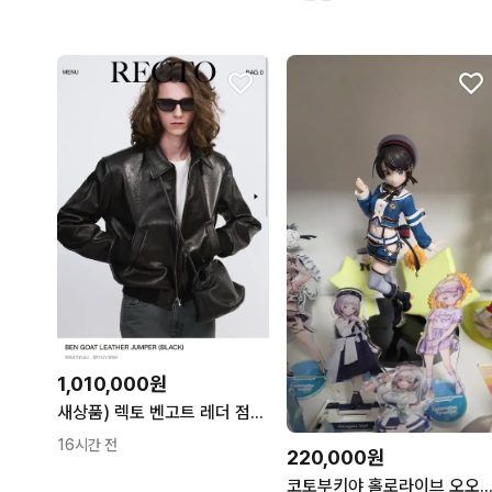
1,010,000원
새상품) 렉토 벤고트 레더 점퍼 자켓 L
16시간 전
220,000원
코토부키야 홀로라이브 오오조라 스바루 스케일