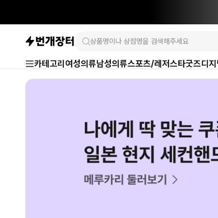
카테고리
여성의류
남성의류
스포츠/레저
스타굿즈
디지