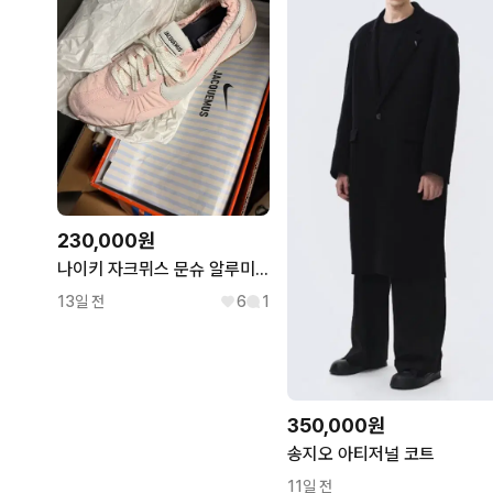
230,000원
나이키 자크뮈스 문슈 알루미늄 핑크 275
13일 전
6
1
350,000원
송지오 아티저널 코트
11일 전