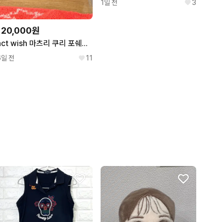
1일 전
3
120,000원
nct wish 마츠리 쿠리 포쉐트 파우치
6일 전
11