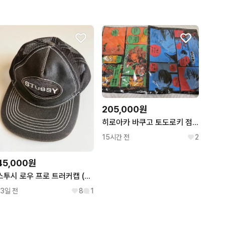
205,000원
히로아카 바쿠고 토도로키 점프샵 원화 버스데이 티셔츠 미개봉 2종 일괄 공식굿즈 덤 많이
15시간 전
2
45,000원
스투시 로우 프로 트러커캡 (레더 메쉬 스냅백)
13일 전
8
1