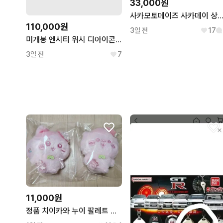
33,000원
사카모토데이즈 사카데이 상점페어 이모션 캔뱃지 세트 나구모 
110,000원
3일 전
17
미개봉 엔시티 위시 디아이콘 카톡 특전 포함 사쿠야 ab타입 유닛 포카
3일 전
7
11,000원
정품 치이카와 누이 팔레트 벚꽃색 마스코트. 벚꽃 하치와레, 쿠리만쥬