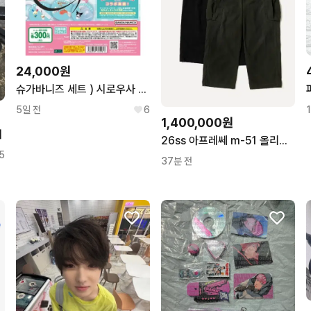
24,000원
슈가바니즈 세트 ) 시로우사 쿠로우사 산리오 올스타즈 메지루시 가챠
5일 전
6
1,400,000원
거
26ss 아프레쎄 m-51 올리브 (3)
5
37분 전