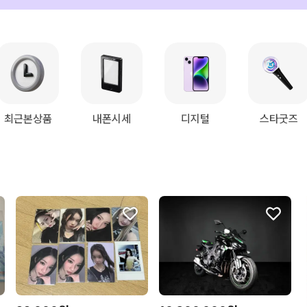
최근본상품
내폰시세
디지털
스타굿즈