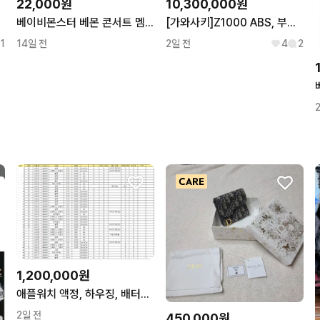
22,000원
10,300,000원
신 미개봉
베이비몬스터 베몬 콘서트 멤버쉽 특전 포카 판매 루카 파리타 아사 라미 치키타
[가와사키]Z1000 ABS, 부산김해양산울산창원대구구미경기서울대전강원
1
14일 전
2일 전
4
2
1,200,000원
애플워치 액정, 하우징, 배터리 추출용, 클라우드 락, 부품용
2일 전
450,000원