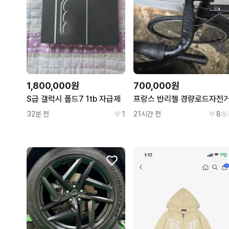
1,800,000원
700,000원
S급 갤럭시 폴드7 1tb 자급제
프랑스 반리젤 경량로드자전
32분 전
1
21시간 전
8