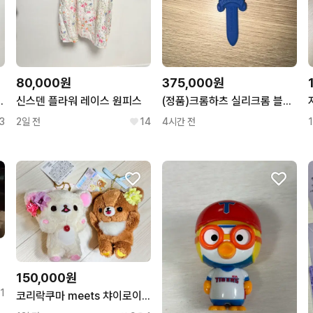
80,000원
375,000원
217 벨바텀 데님팬츠
신스덴 플라워 레이스 원피스
(정품)크롬하츠 실리크롬 블루대거 목걸이
3
2일 전
14
4시간 전
150,000원
1
코리락쿠마 meets 챠이로이코구마 2018 마루이 팝업 한정 가오가오 누이 세트