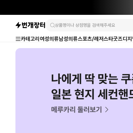
카테고리
여성의류
남성의류
스포츠/레저
스타굿즈
디지