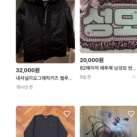
20,000원
82메이저 에투메 남성모 반사 네임보드
32,000원
9일 전
내셔널지오그래픽키즈 벨루가 덕다운패딩 160
18시간 전