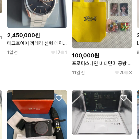
2,450,000원
1
태그호이어 까레라 신형 데이데이트 41mm 블랙 로즈골드
1일 전
17
1
100,000원
프로미스나인 비타민미 공방 풀세트 포카 부채 키캡
11일 전
20
3