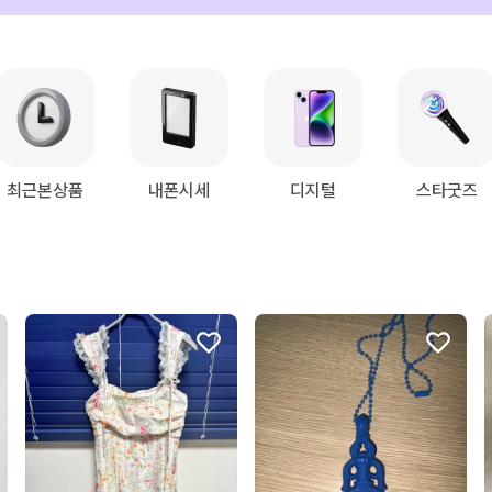
최근본상품
내폰시세
디지털
스타굿즈