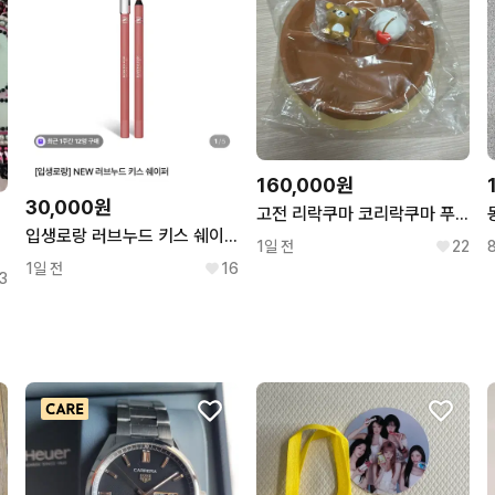
160,000원
30,000원
고전 리락쿠마 코리락쿠마 푸딩 런치 플레이트 그릇 접시
입생로랑 러브누드 키스 쉐이퍼 립라이너 44 누드라빌리에
1일 전
22
1일 전
16
3