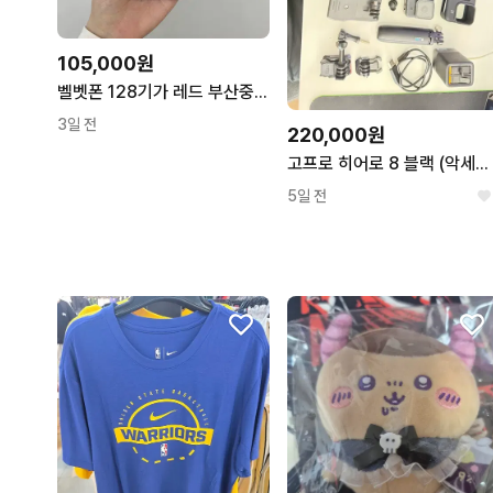
105,000원
벨벳폰 128기가 레드 부산중고폰 02134김해 양산 수원 인천
3일 전
220,000원
고프로 히어로 8 블랙 (악세사리 포함)
5일 전