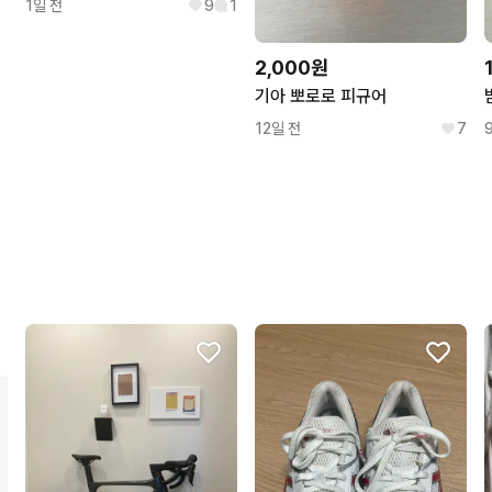
1일 전
9
1
2,000원
기아 뽀로로 피규어
12일 전
7