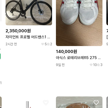
2,350,000원
자이언트 프로펠 어드밴스1 21년식 판/대 (써론선호)
2시간 전
5
2
140,000원
아식스 로테리브레fl5 275 체대입시화
9일 전
10
3
1