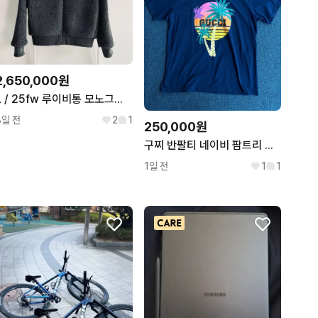
2,650,000원
L / 25fw 루이비통 모노그램 레더패치 후리스 자켓
8일 전
2
1
250,000원
구찌 반팔티 네이비 팜트리 티셔츠
1일 전
1
1