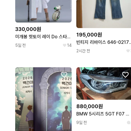
330,000원
195,000원
미개봉 핫토이 레이 Do 스타워즈 mms559
빈티지 리바이스 646-0
5일 전
14
2시간 전
880,000원
BMW 5시리즈 5GT F07 후기형 풀 LED 중고 조수석 헤드라이트
9일 전