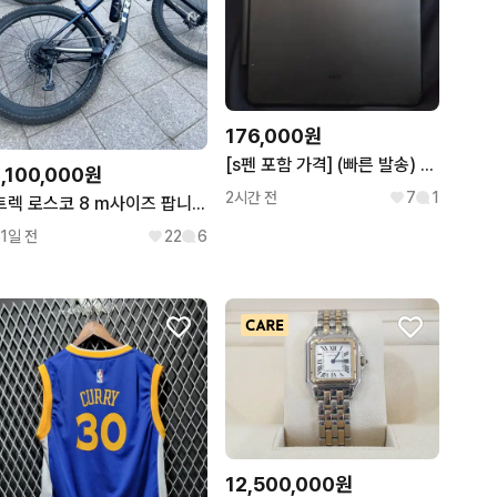
176,000원
[s펜 포함 가격] (빠른 발송) 삼성 갤럭시 갤럭시탭 갤탭 s6 lite S6 라이트 64gb 64기가 S펜
1,100,000원
2시간 전
7
1
트렉 로스코 8 m사이즈 팝니다
11일 전
22
6
12,500,000원