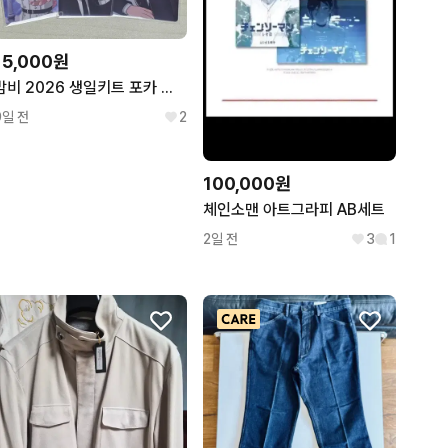
15,000원
밤비 2026 생일키트 포카 외 플레이브 bamby plave
9일 전
2
100,000원
체인소맨 아트그라피 AB세트
2일 전
3
1