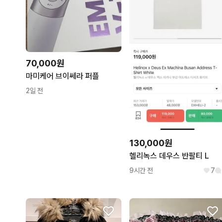
70,000원
마미케어 브이쎄라 퍼플
2일 전
130,000원
헬리녹스 데우스 반팔티 L
9시간 전
7