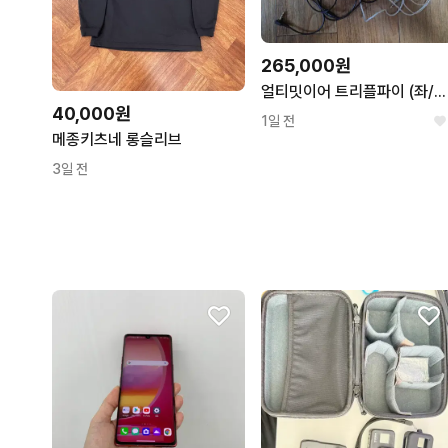
265,000원
얼티밋이어 트리플파이 (좌/우/예비 R유닛 + 커스텀/기본 케이블)
40,000원
1일 전
메종키츠네 롱슬리브
3일 전