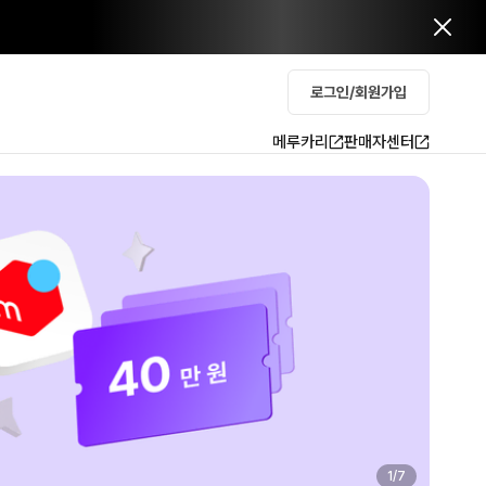
로그인/회원가입
메루카리
판매자센터
2
/
7