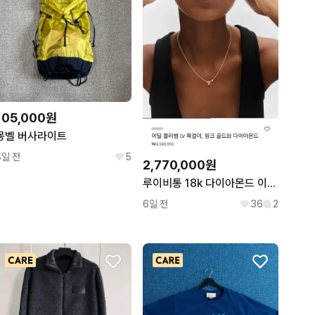
105,000원
몽벨 버사라이트
8일 전
5
2,770,000원
루이비통 18k 다이아몬드 이딜 블라썸 목걸이
6일 전
36
2