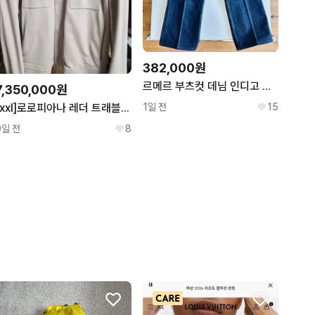
382,000원
르메르 부츠컷 데님 인디고 컬러 52사이즈 신품
7,350,000원
1일 전
15
[xxl]로로피아나 레더 트래블러 바이커 그레인 가죽자켓
9일 전
8