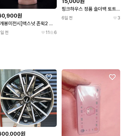
15,000원
핑크하우스 정품 숄더백 토트백 빈티지 pink house
60,900원
6일 전
3
[개봉미전시]맥스넛 존윅2 데미지 헤드 1/6 피규어(핫토이x)
2일 전
11
6
600,000원