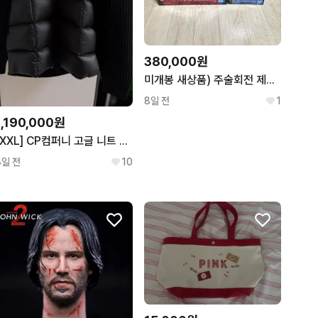
380,000원
미개봉 새상품) 주술회전 제일복권 리카 라스트원 유타 g상 세트
8일 전
1
1,190,000원
[XXL] CP컴퍼니 고글 니트 패딩
8일 전
10