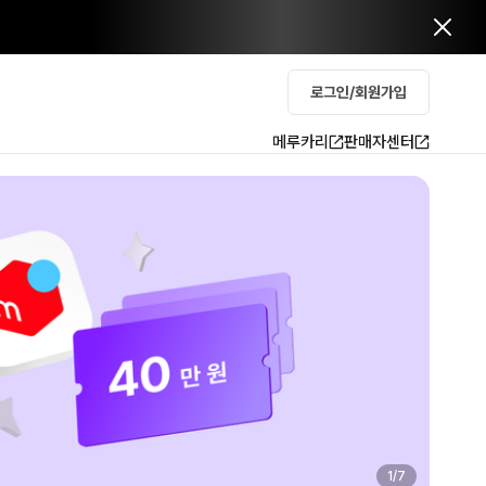
로그인/회원가입
메루카리
판매자센터
2
/
7