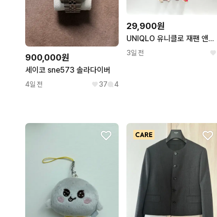
29,900원
UNIQLO 유니클로 재팬 앤디워홀 캠벨스프캔 A라인 롱나시 C315
3일 전
900,000원
세이코 sne573 솔라다이버
4일 전
37
4