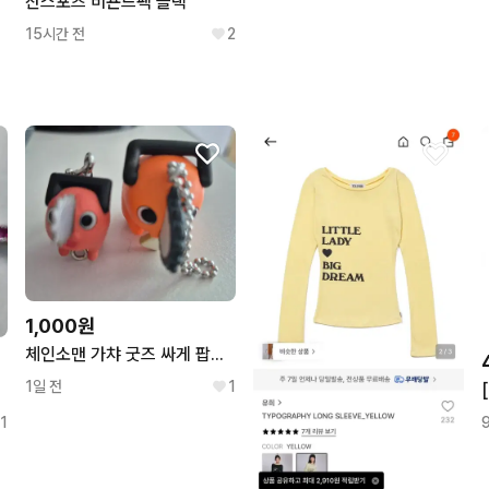
잔스포츠 비욘드팩 블랙
15시간 전
2
1,000원
체인소맨 가챠 굿즈 싸게 팝니다(대롱가챠, 데포피그 피규어 가챠)
1일 전
1
1