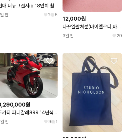
현대 더뉴그랜저ig 18인치 휠
1일 전
2
5
12,000원
다꾸일괄처분(마이멜로디,마멜,키티,산리오,필통,파우치,씰스티커,마테
3일 전
20
9,290,000원
두카티 파니갈레899 14년식 올 경정비 완료 차량 판매합니다
2일 전
9
1