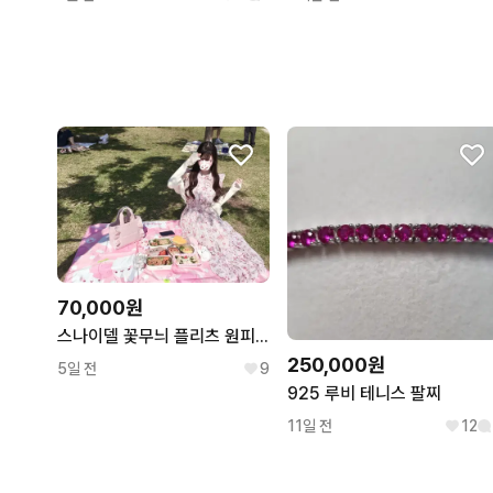
70,000원
스나이델 꽃무늬 플리츠 원피스 핑크 일본 사이즈 0 스나계
250,000원
5일 전
9
925 루비 테니스 팔찌
11일 전
12