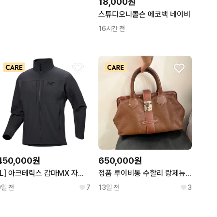
18,000원
스튜디오니콜슨 에코백 네이비
16시간 전
450,000원
650,000원
[L] 아크테릭스 감마MX 자켓 블랙 판매합니다
정품 루이비통 수할리 랑제뉴 PM 토트백 가방 가로33
9일 전
7
13일 전
3