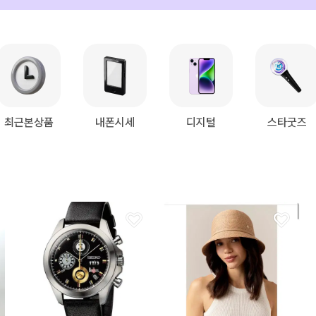
최근본상품
내폰시세
디지털
스타굿즈