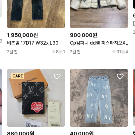
900,000원
1,950,000원
2
Cp컴퍼니 dd쉘 피스타치오XL
비즈빔 17D17 W32x L30
2일 전
31
4
2일 전
8
1
880,000원
40,000원