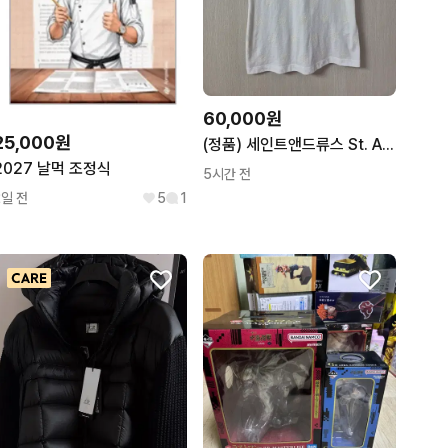
60,000원
25,000원
(정품) 세인트앤드류스 St. Andrews 카라 티셔츠 여성골프 S
2027 날먹 조정식
5시간 전
2일 전
5
1