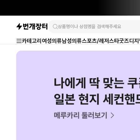
카테고리
여성의류
남성의류
스포츠/레저
스타굿즈
디지