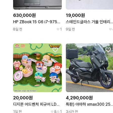
630,000원
19,000원
HP ZBook 15 G6 i7-9750H / T2000 / 16GB / SSD 512GB / 전문가 워크스테이션
스테인드글라스 거울 인테리어 
8일 전
1
9일 전
20,000원
4,290,000원
디지몬 어드벤처 피규어 LDCX 야미박스 도시락 인형 누이
특판) 야마하 xmax300 25년 3만 배달셋팅 저렴
1일 전
8
1
3시간 전