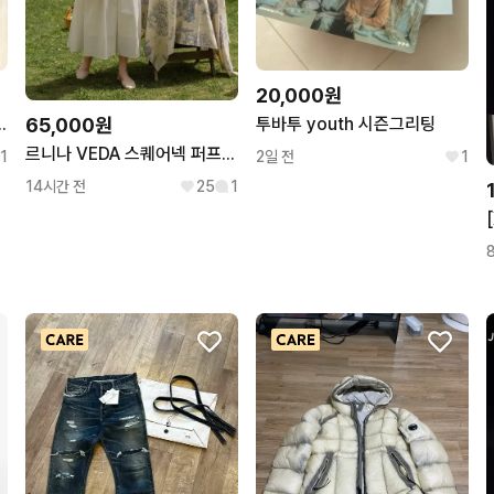
20,000원
런웨이 메인 셋업 자켓
투바투 youth 시즌그리팅
65,000원
르니나 VEDA 스퀘어넥 퍼프 원피스
1
2일 전
1
14시간 전
25
1