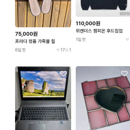
110,000원
위캔더스 챔피온 후드집업
75,000원
1일 전
프라다 정품 가죽뮬 힐
6일 전
17
1