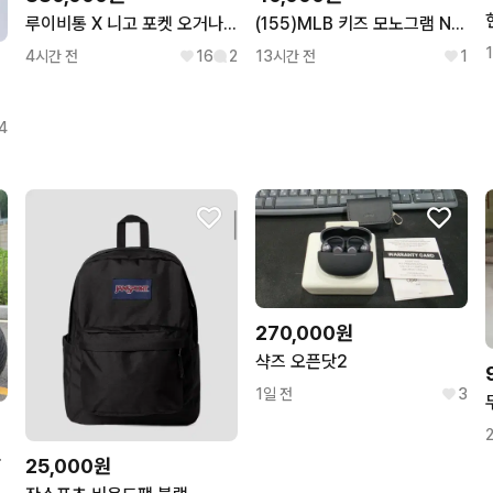
루이비통 X 니고 포켓 오거나이저 카드지갑 M81015
(155)MLB 키즈 모노그램 NY 데님 팬츠
4시간 전
16
2
13시간 전
1
소품
4
270,000원
샥즈 오픈닷2
1일 전
3
하게 판매합니다
25,000원