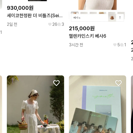
930,000원
세이코한정판 더 비틀즈(Seiko The Beatles)새제품 판매합니다
2일 전
26
3
215,000원
1
헬렌카민스키 베사6
3시간 전
5
1