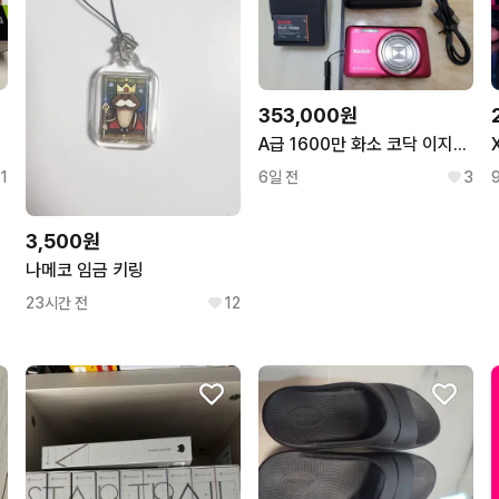
353,000원
A급 1600만 화소 코닥 이지쉐어 M5350 컴팩트 디카 감성카메라
1
6일 전
3
3,500원
나메코 임금 키링
23시간 전
12