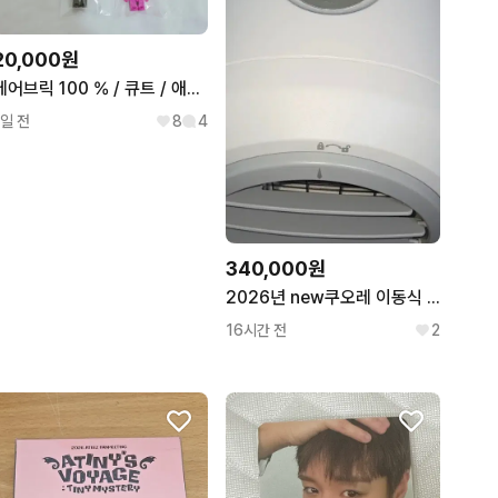
20,000원
베어브릭 100 % / 큐트 / 애니멀 / 호러 / 마네키네코
1일 전
8
4
340,000원
2026년 new쿠오레 이동식 에어컨 판매합니다
16시간 전
2