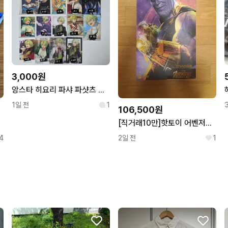
3,000원
앙스타 히요리 파샤 파샷츠 폴라 포카 5 6탄 하코 클카 한스타 특전
1일 전
1
106,500원
[직거래10만]핫토이 어벤저스 인피니티워 타노스
4
2일 전
1