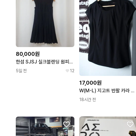
80,000원
한섬 SJSJ 실크블렌딩 원피스 55
5일 전
12
17,000원
W(M-L) 지고트 반팔 카라 티셔츠 셔츠 남방 블라우스-H36086
18시간 전