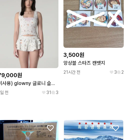
3,500원
앙상블 스타즈 캔뱃지
21시간 전
3
2
79,000원
미사용) glowny 글로니 슬리브리스 스커트 세트 M사이즈
1일 전
31
3