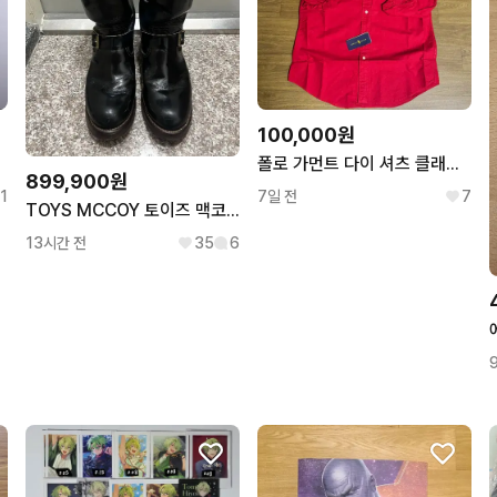
100,000원
폴로 가먼트 다이 셔츠 클래식핏M 레드 택달린새상품
899,900원
1
7일 전
7
TOYS MCCOY 토이즈 맥코이 BECK 7.5D 엔지니어 부츠
13시간 전
35
6