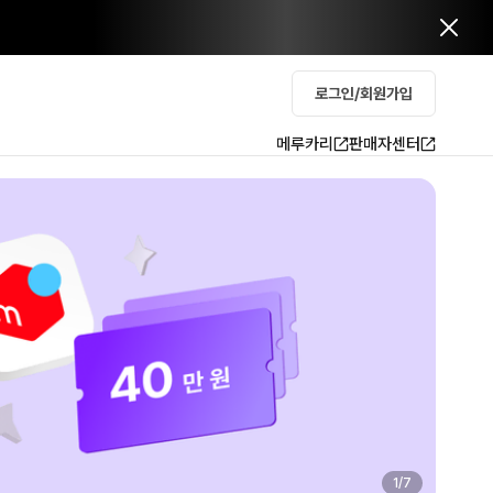
로그인/회원가입
메루카리
판매자센터
2
/
7