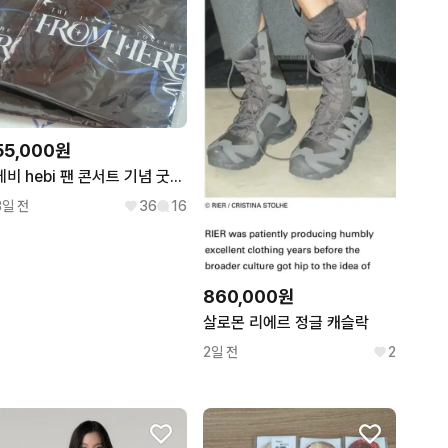
55,000원
헤비 hebi 팬 콘서트 기념 굿즈 From here md 미개봉 판매
3일 전
36
16
860,000원
살로몬 리에르 정글 캐슬락
2일 전
2