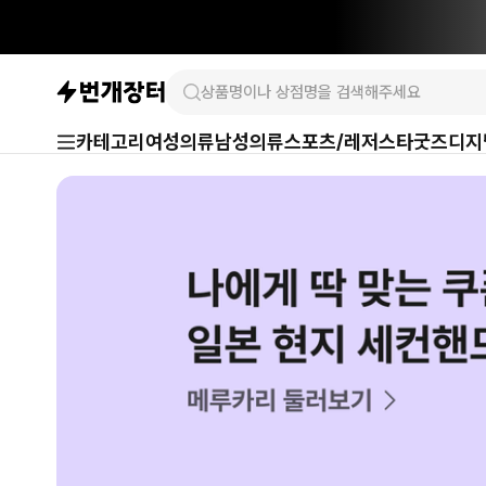
카테고리
여성의류
남성의류
스포츠/레저
스타굿즈
디지