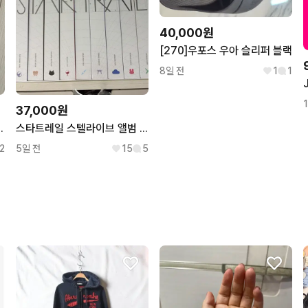
40,000원
[270]우포스 우아 슬리퍼 블랙
8일 전
1
1
37,000원
 4만원 포카 - 나연
스타트레일 스텔라이브 앨범 개당 (리제 리코 부키 시로 타비팔림)
2
5일 전
15
5