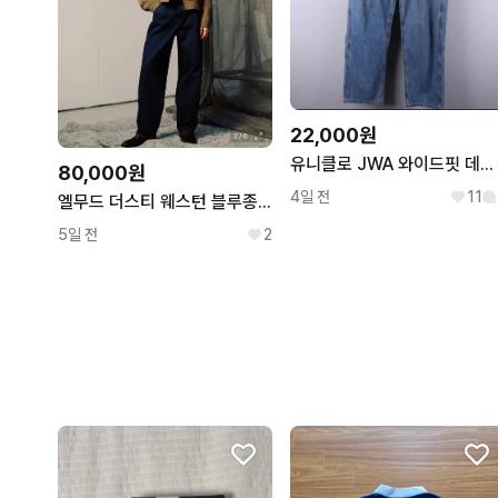
22,000원
유니클로 JWA 와이드핏 데님팬츠 84cm
80,000원
4일 전
11
엘무드 더스티 웨스턴 블루종 자켓 카키
5일 전
2