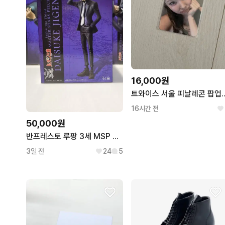
16,000원
트와이스 서울 피날레콘 팝업
16시간 전
50,000원
반프레스토 루팡 3세 MSP 지겐 다이스케
3일 전
24
5