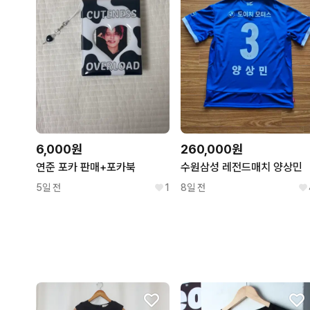
6,000원
260,000원
연준 포카 판매+포카북
수원삼성 레전드매치 양상민
5일 전
1
8일 전