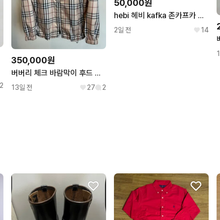
50,000원
hebi 헤비 kafka 존카프카 티셔츠 팝니다
2일 전
14
350,000원
 포카
버버리 체크 바람막이 후드 집업 자켓(정품)
2
13일 전
27
2