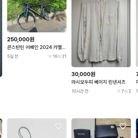
250,000원
콘스탄틴 어베인 2024 카멜레온 픽시 로드 판매/대차 자토바이
5일 전
16
21
30,000원
마시모두띠 베이지 린넨셔츠
10시간 전
7
2