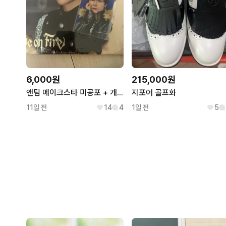
6,000원
215,000원
앤팀 메이크스타 미공포 + 개인반
지포어 골프화
11일 전
14
4
1일 전
5