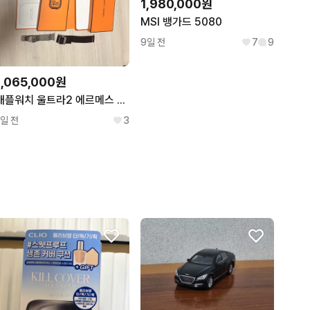
1,980,000원
MSI 뱅가드 5080
9일 전
7
9
1,065,000원
애플워치 울트라2 에르메스 에디션
1일 전
3