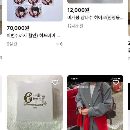
12,000원
미개봉 삼다수 히어로(임영웅) 포스터 팝니다.
12시간 전
70,000원
이번주까지 할인) 히프마이 이치로 플라바1 캔뱃지
6일 전
6
3