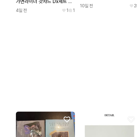
가면라이더 갓챠드 Dx세트 및 케미 65종
10일 전
2
4일 전
1
1