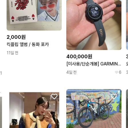
2,000원
킥플립 앨범 / 동화 포카
11일 전
400,000원
[미사용/단순개봉] GARMIN 가민 디센트 G1
4일 전
6
1