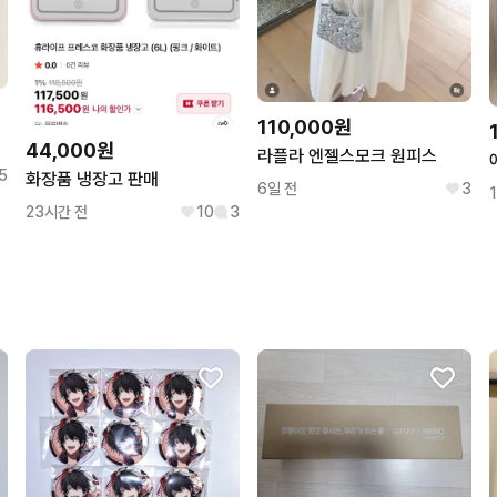
110,000원
44,000원
라플라 엔젤스모크 원피스
5
화장품 냉장고 판매
6일 전
3
23시간 전
10
3