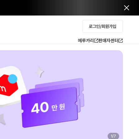
로그인/회원가입
메루카리
판매자센터
2
/
7