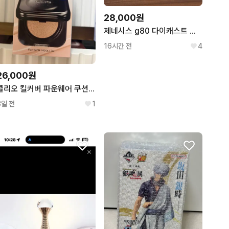
28,000원
제네시스 g80 다이캐스트 국산미니카
16시간 전
4
26,000원
클리오 킬커버 파운웨어 쿠션 21N 리넨
3일 전
1