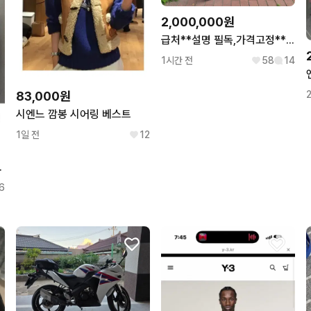
2,000,000원
급처**설명 필독,가격고정**트렉 에몬다 SL5 2021 급처합니다
1시간 전
58
14
83,000원
시엔느 깜봉 시어링 베스트
1일 전
12
드 패딩 아이보리
6