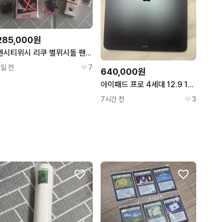
285,000원
엔시티위시 리쿠 별위시돌 팬라이트 클리커 말랑 키링 카드스티커 프린스위시돌 쿠리
2일 전
7
640,000원
아이패드 프로 4세대 12.9 128기가
7시간 전
3