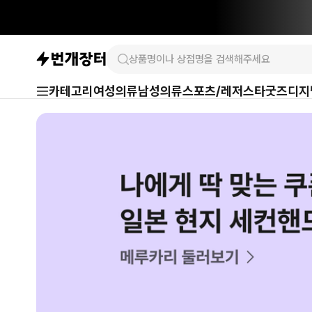
카테고리
여성의류
남성의류
스포츠/레저
스타굿즈
디지