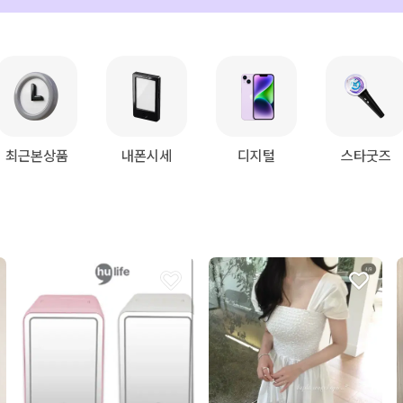
최근본상품
내폰시세
디지털
스타굿즈