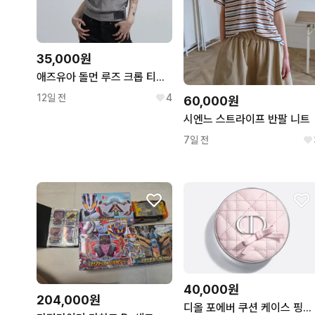
35,000원
애즈유아 돌먼 루즈 크롭 티셔츠 다크 그레이
12일 전
4
60,000원
시엔느 스트라이프 반팔 니트
7일 전
40,000원
204,000원
디올 포에버 쿠션 케이스 핑크보우