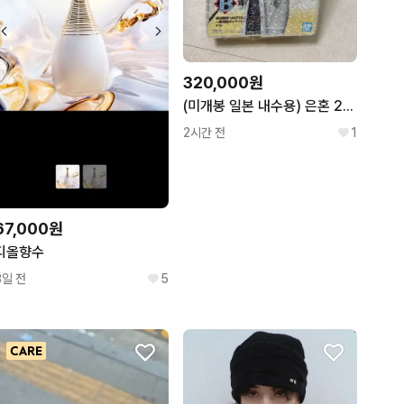
320,000원
(미개봉 일본 내수용) 은혼 20주년 제일복권 쿠지 b상 긴토키 팝니다~
2시간 전
1
67,000원
디올향수
3일 전
5