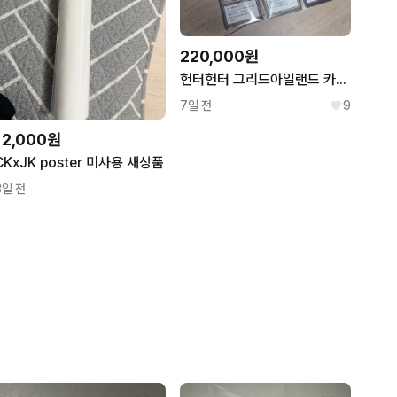
220,000원
헌터헌터 그리드아일랜드 카드 J상 I상 지배자의 축복 , 동행 일괄
7일 전
9
12,000원
CKxJK poster 미사용 새상품
3일 전