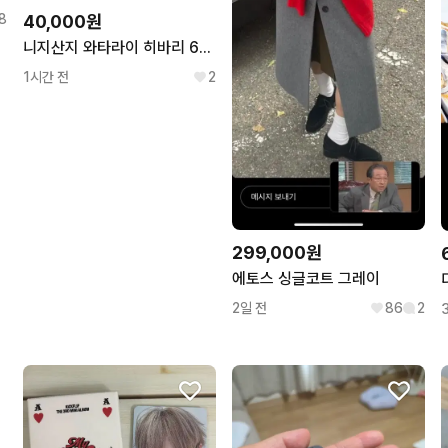
8
40,000원
니지산지 와타라이 히바리 6주년 로켓 팬던트 펜던트
1시간 전
2
299,000원
에토스 싱글코트 그레이
2일 전
86
2