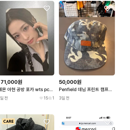
171,000원
50,000원
베몬 아현 공방 포카 wts pcs ahyoen BM Sheesh
Penfield 데님 프린트 캠프캡 (FREE)
1일 전
15
1
3일 전