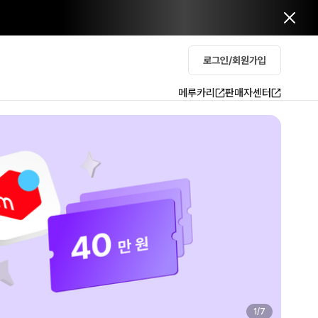
로그인/회원가입
메루카리
판매자센터
2
/
7