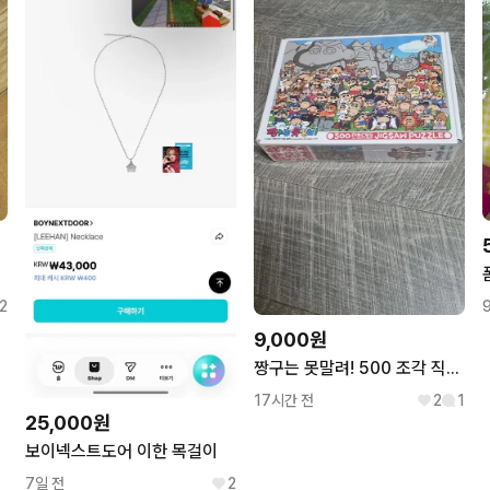
2
9,000원
짱구는 못말려! 500 조각 직소 퍼즐
17시간 전
2
1
25,000원
보이넥스트도어 이한 목걸이
7일 전
2