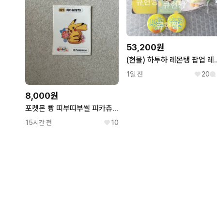
53,200원
(현물) 하투하 레몬탱 팝업 레몬
1일 전
20
8,000원
포켓몬 빵 띠부띠부씰 피카츄 (암컷)
15시간 전
10