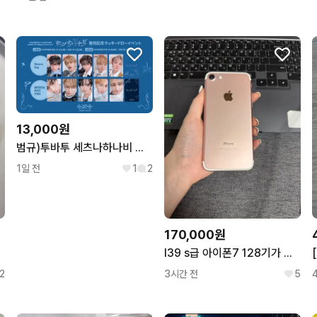
13,000원
범규)투바투 세츠나하나비 위버스 유니버셜 럭드 분철 연준수빈휴닝카이범규태현
1일 전
1
2
170,000원
I39 s급 아이폰7 128기가 유음
2
3시간 전
5