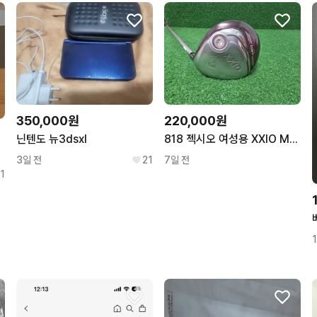
350,000원
220,000원
닌텐도 뉴3dsxl
818 젝시오 여성용 XXIO MP900 핑크 5번 20도 L 중고 우드
3일 전
21
7일 전
1