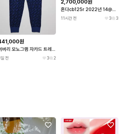
2,700,000원
혼다cb125r 2022년 14@@@팝니다
11시간 전
3
3
441,000원
버버리 모노그램 자카드 트레이닝 팬츠 바지 (L)
3일 전
3
2