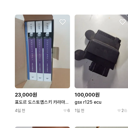
23,000원
100,000원
표도르 도스토옙스키 카라마조프가의 형제들 1-3 세트
gsx r125 ecu
4일 전
6
1일 전
2