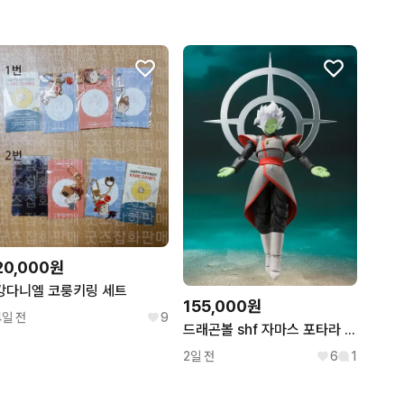
20,000원
강다니엘 코룽키링 세트
155,000원
4일 전
9
드래곤볼 shf 자마스 포타라 한정판
2일 전
6
1