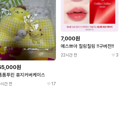
7,000원
에스쁘아 칠링칠링 !!구버전!!
22시간 전
3
55,000원
폼폼푸린 휴지커버케이스
9시간 전
17