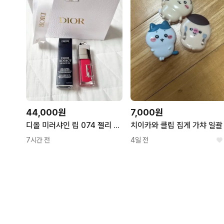
44,000원
7,000원
디올 미러샤인 립 074 젤리 글레이즈 색상 어딕트 립글로우 오일 립글로즈
치이카와 클립 집게 가챠 일괄
7시간 전
4일 전