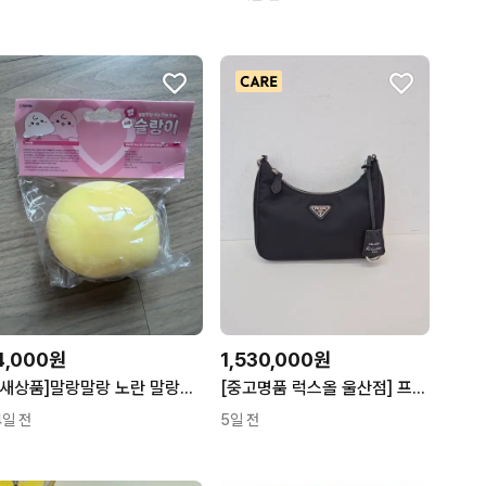
4,000원
1,530,000원
[새상품]말랑말랑 노란 말랑이 슬랑이
[중고명품 럭스올 울산점] 프라다 리에디션 2005 리나일론 호보백 1BH204
4일 전
5일 전