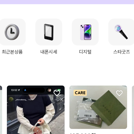
최근본상품
내폰시세
디지털
스타굿즈