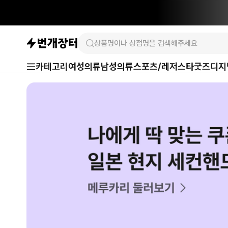
카테고리
여성의류
남성의류
스포츠/레저
스타굿즈
디지