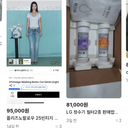
 미니 인형 키링+7만원 입장 이안 포카
2
81,000원
95,000원
LG 정수기 필터2종 판매합니다 (중금속,바이러스)
플리즈노팔로우 25빈티지 워싱 부츠컷 데님 연청
3일 전
2
14일 전
3