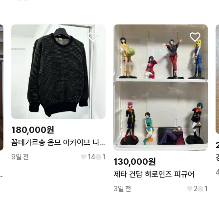
180,000원
꼼데가르송 옴므 아카이브 니트 스웨터
9일 전
14
1
130,000원
동세차기(스펀지)
제타 건담 히로인즈 피규어
3일 전
2
1