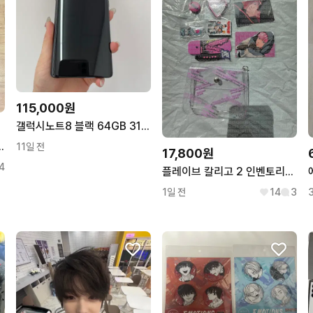
115,000원
갤럭시노트8 블랙 64GB 311809 울산중고폰
라다 블랙 패딩 50사이즈
11일 전
17,800원
4
플레이브 칼리고 2 인벤토리[드볼] 앨범
1일 전
14
3