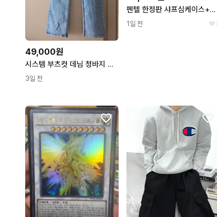
펜텔 한정판 샤프심케이스+샤프심 20통 팝니다
1일 전
49,000원
시스템 부츠컷 데님 청바지 라이트블루
3일 전