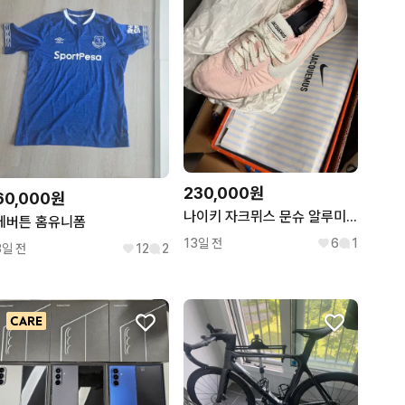
230,000원
60,000원
나이키 자크뮈스 문슈 알루미늄 핑크 275
에버튼 홈유니폼
13일 전
6
1
3일 전
12
2