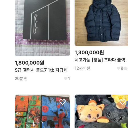
1,300,000원
네고가능 [정품] 프
1,800,000원
12시간 전
8
S급 갤럭시 폴드7 1tb 자급제
20분 전
1