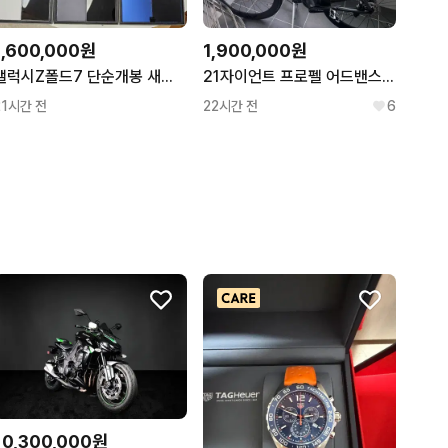
1,600,000원
1,900,000원
갤럭시Z폴드7 단순개봉 새제품 판매합니다.
21자이언트 프로펠 어드밴스2(아비아브 아데온2휠셋) 풀카본!! L사이즈 판매합니다
21시간 전
22시간 전
6
10,300,000원