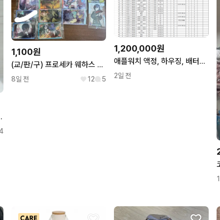
1,200,000원
1,100원
애플워치 액정, 하우징, 배터리 추출용, 클라우드 락, 부품용
(교/판/구) 프로세카 웨하스 12탄
2일 전
8일 전
12
5
D 5만원 후드포카 노아 판매
4