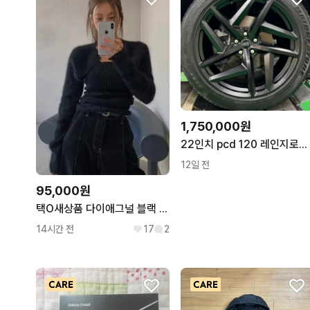
1,750,000원
22인치 pcd 120 레인지로버 칸 타입52 디자인 블랙 휠 신품
12일 전
95,000원
택O새상품 다이애그널 블랙 레이어드 튜브탑 택달린 새상품 팝니다
14시간 전
17
2