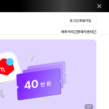
로그인/회원가입
메루카리
판매자센터
2
/
7