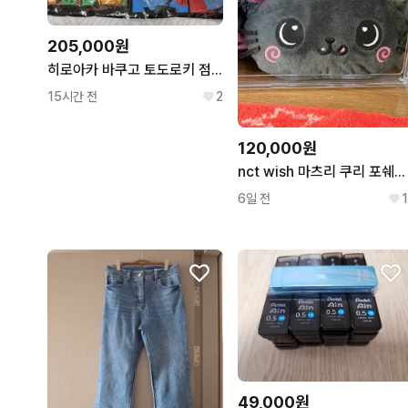
205,000원
히로아카 바쿠고 토도로키 점프샵 원화 버스데이 티셔츠 미개봉 2종 일괄 공식굿즈 덤 많이
15시간 전
2
120,000원
nct wish 마츠리 쿠리 포쉐트 파우치
6일 전
1
49,000원