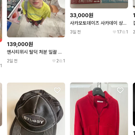
33,000원
사카모토데이즈 사카데이 상점페어 이모션 캔뱃지 세트 나구모 신 미개봉
3일 전
17
1
139,000원
엔시티위시 탈덕 처분 일괄 판매 사쿠야
2일 전
2
1
1