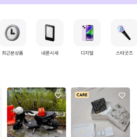
최근본상품
내폰시세
디지털
스타굿즈