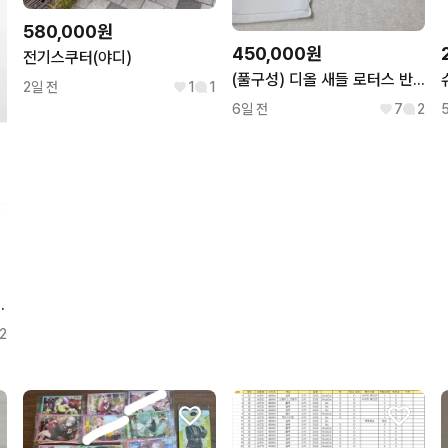
580,000원
450,000원
전기스쿠터(야디)
(풀구성) 디올 새들 로터스 반지갑
2일 전
1
1
6일 전
7
2
후드 집업 옐로우 M
2