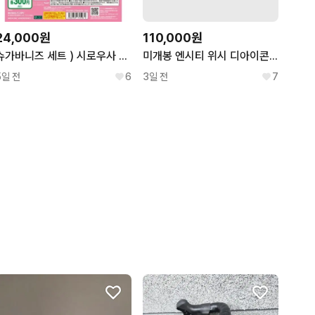
24,000원
110,000원
슈가바니즈 세트 ) 시로우사 쿠로우사 산리오 올스타즈 메지루시 가챠
미개봉 엔시티 위시 디아이콘 카톡 특전 포함 사쿠야 ab타입 유닛 포카
5일 전
6
3일 전
7