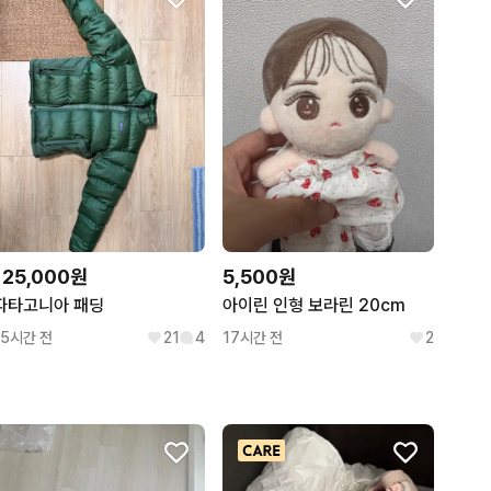
125,000원
5,500원
파타고니아 패딩
아이린 인형 보라린 20cm
15시간 전
21
4
17시간 전
2