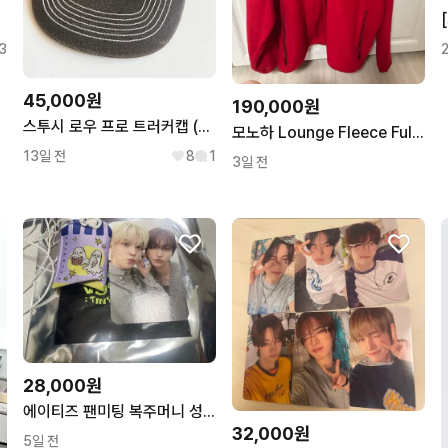
3
45,000원
190,000원
스투시 로우 프로 트러커캡 (레더 메쉬 스냅백)
모노하 Lounge Fleece Full-Zip Up 레드색
13일 전
8
1
3일 전
28,000원
에이티즈 팬미팅 복주머니 성화 윤호 호화즈
32,000원
5일 전