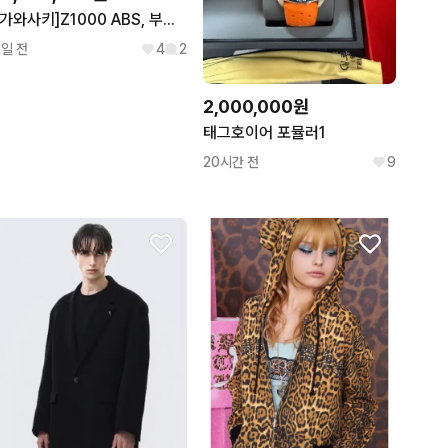
[가와사키]Z1000 ABS, 부산김해양산울산창원대구구미경기서울대전강원
2일 전
4
2
2,000,000원
태그호이어 포뮬러1
20시간 전
9