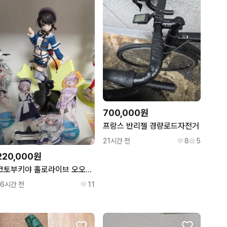
700,000원
프랑스 반리젤 경량로드자전거
21시간 전
8
5
220,000원
코토부키야 홀로라이브 오오조라 스바루 스케일 피규어
16시간 전
11