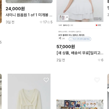
24,000원
샤이니 원옵원 1 of 1 미개봉 앨범
3일 전
17
5
5
57,000원
[새 상품, 배송비 무료]일리고 원피스
2일 전
6