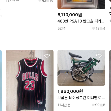
12시간 전
42
16
by 에이블리 무신사 meego
5,110,000원
1
480만 PSA 10 반고흐 피카츄 포켓몬카드 고흐츄 팝니다
5일 전
13
4
1,860,000원
브롬톤 레이싱그린 미니벨로 자전거 팝니다
11시간 전
99
8