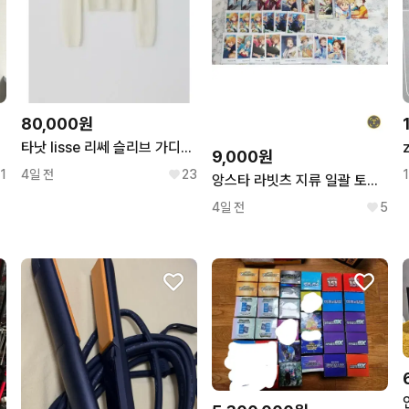
80,000원
타낫 lisse 리쎄 슬리브 가디건 셋업
9,000원
1
4일 전
23
앙스타 라빗츠 지류 일괄 토모야 나즈나 미츠루 하지메 파샷츠 파샤 과금
4일 전
5