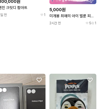
800,000원
엔진 크릿디 팝아트
5,000원
2일 전
1
미개봉 최애의 아이 벌룬 피규어 가챠 루비
2시간 전
5
1