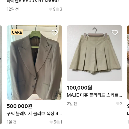
라이젠5 9600X RTX5060TI 컴퓨터 팝니다
12일 전
9
3
100,000원
MAJE 마쥬 플리티드 스커트 팬츠 61
2일 전
2
500,000원
구찌 블레이저 올리브 색상 48사이즈
1일 전
5
1