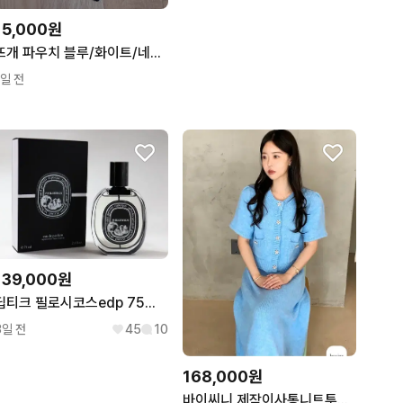
15,000원
뜨개 파우치 블루/화이트/네이비
1일 전
139,000원
딥티크 필로시코스edp 75ml 미사용 새상품
3일 전
45
10
168,000원
바이씨니 제작이사통니트투피스 소라