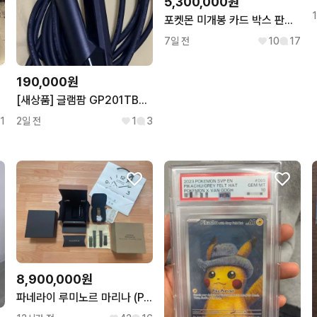
5,300,000원
포켓몬 미개봉 카드 박스 판매 합니다.(가격 수정)
7일 전
10
17
190,000원
[새상품] 글램팜 GP201TBK 고데기
1
2일 전
1
3
8,900,000원
파네라이 루미노르 마리나 (PAM01314) 판매합니다.