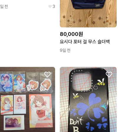
1일 전
3
80,000원
요시다 포터 걸 무스 숄더백
9일 전