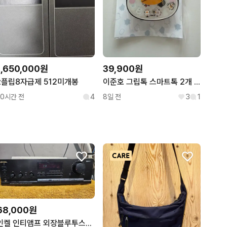
1,650,000원
39,900원
z플립8자급제 512미개봉
이준호 그립톡 스마트톡 2개 일괄
10시간 전
4
8일 전
3
1
68,000원
인켈 인티앰프 외장블루투스수신기 포함