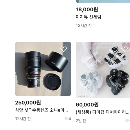
18,000원
이지듀 선세럼
13시간 전
250,000원
60,000원
삼양 MF 수동렌즈 소니e마운트 135mm 판매합니다.
(새상품) 디마럽 디어마이러브 엔젤 하트 샌들 230
12시간 전
4
2일 전