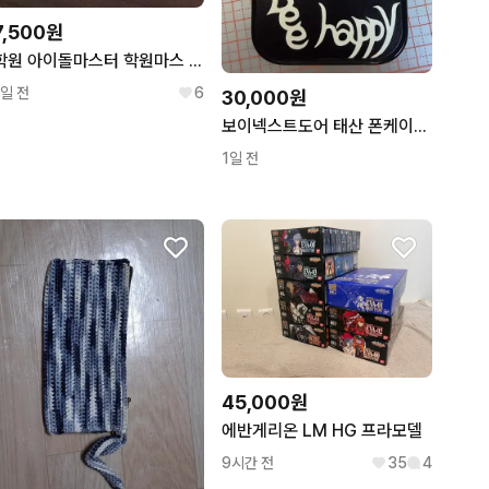
7,500원
학원 아이돌마스터 학원마스 가쿠마스 하나미 우메
1일 전
6
30,000원
보이넥스트도어 태산 폰케이스 케이스티파이 맥세이프 아이폰 14pro
1일 전
45,000원
에반게리온 LM HG 프라모델
9시간 전
35
4