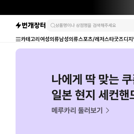
카테고리
여성의류
남성의류
스포츠/레저
스타굿즈
디지