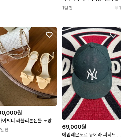
1일 전
1
90,000원
바이씨니 러블리본샌들 노랑
69,000원
1일 전
에임레온도르 뉴에라 피티드 햇 캡 7 1/8 다크 그린