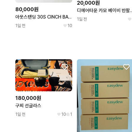
20,000원
80,000원
디에어타운 카모 베이비 반팔 핑크 ba
아웃스탠딩 30S CINCH BACK SELVEDGE WIDE PANTS
1일 전
1일 전
10
180,000원
구찌 선글라스
1일 전
10
1