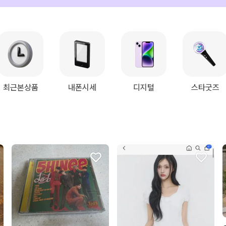
최근본상품
내폰시세
디지털
스타굿즈