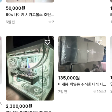
50,000원
90s 나이키 시카고불스 조던 농구 유니폼 져지 nba 올드스쿨
6일 전
2
135,000원
미개봉 백일몽 주식회사 입사키트
7일 전
19
2
6
2,300,000원