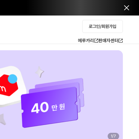
로그인/회원가입
메루카리
판매자센터
2
/
7