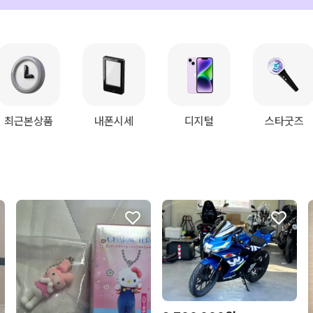
최근본상품
내폰시세
디지털
스타굿즈