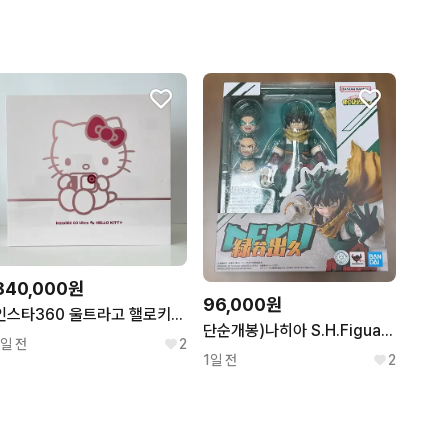
840,000원
96,000원
인스타360 울트라고 핼로키티 에디션 (미개봉새상품)
단순개봉)나히아 S.H.Figuarts shf 미도리야 이즈쿠
1일 전
2
1일 전
2