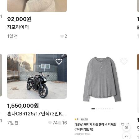
1
92,000원
지포라이터
1일 전
2
1,550,000원
2024 시부야사변 캔뱃지
혼다CBR125/17년식/3만KM/컨디션최고! 팔아요 !
1
7일 전
74
16