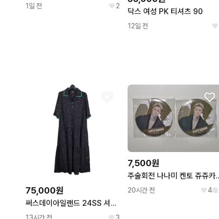
1일 전
2
닥스 여성 PK 티셔츠 90
12일 전
7,500원
주술회전 나나미 켄토 쥬쥬카페 
75,000원
20시간 전
4
써스데이아일랜드 24SS 셔츠 카라 롱 원피스/여성M/칠팔구제
13시간 전
3