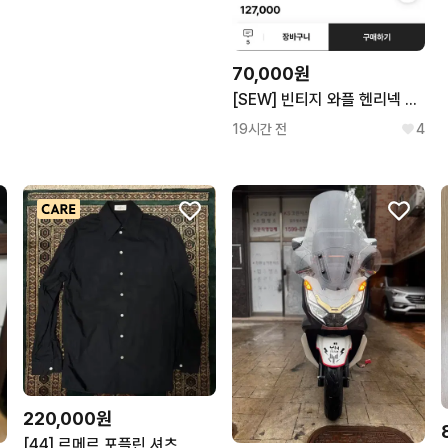
70,000원
[SEW] 빈티지 와플 헨리넥 티셔츠 (그레이 멜란지)
19시간 전
4
220,000원
[44] 르메르 포플린 셔츠