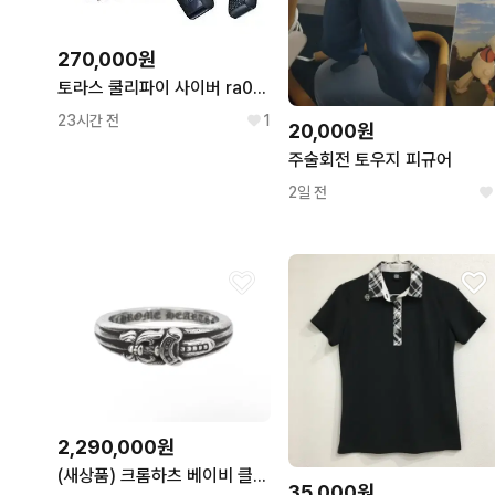
270,000원
토라스 쿨리파이 사이버 ra034 넥에어컨 넥선풍기
23시간 전
1
20,000원
주술회전 토우지 피규어
2일 전
2,290,000원
(새상품) 크롬하츠 베이비 클래식 대거 링 실버 반지
35,000원