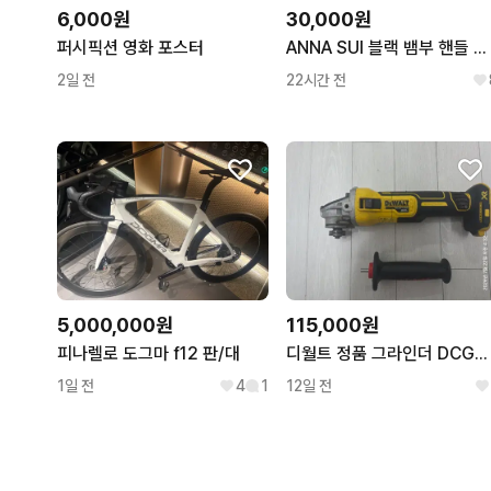
6,000원
30,000원
퍼시픽션 영화 포스터
ANNA SUI 블랙 뱀부 핸들 소가죽 토트백
2일 전
22시간 전
5,000,000원
115,000원
피나렐로 도그마 f12 판/대
디월트 정품 그라인더 DCG405 국내정발정품
1일 전
4
1
12일 전