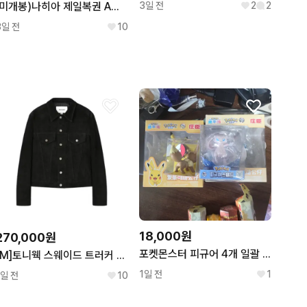
(미개봉)나히아 제일복권 A상 올마이트 피규어 판매합니다!
3일 전
2
2
3일 전
10
18,000원
270,000원
포켓몬스터 피규어 4개 일괄 피카츄, 잠만보, 뮤, 이브이
[M]토니웩 스웨이드 트러커 자켓
1일 전
1
1일 전
10