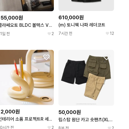
610,000원
155,000원
(m) 토니웩 나파 레더코트
클라쎄오토 BLDC 볼텍스 V12 무선청소기
7시간 전
12
11일 전
2
12,000원
50,000원
인테리어 소품 프로젝트R 세라믹 연필꽂이 거치대
립스탑 원단 카고 숏팬츠(XL)뉴에라
10시간 전
2
8분 전
2