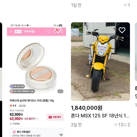
1일 전
1
1,840,000원
혼다 MSX 125 SF 18년식 1.6만km 튜닝 A급 차량 판매합니다
2일 전
13
2