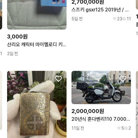
2,700,000원
스즈키 gsxr125 2019년 / 2만키로수 / 레오빈스튜닝 판매합니다
5일 전
23
11
3,000원
산리오 캐릭터 마이멜로디 키링 새상품
1
2일 전
2,000,000원
20년식 혼다벤리110 7.000키로
11일 전
5
2