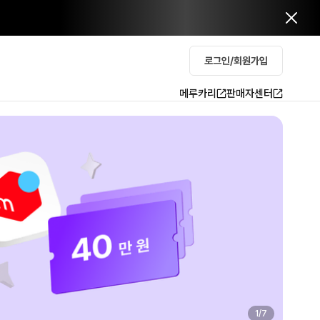
로그인/회원가입
메루카리
판매자센터
2
/
7