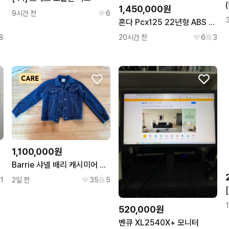
1,450,000원
9시간 전
6
혼다 Pcx125 22년형 ABS 7만Km 판매합니다.
8
20시간 전
6
3
1,100,000원
Barrie 샤넬 배리 캐시미어 가디건 자켓
1
2일 전
35
5
520,000원
벤큐 XL2540X+ 모니터