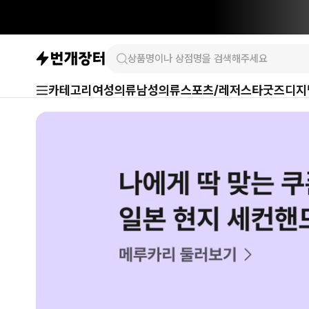
카테고리
여성의류
남성의류
스포츠/레저
스타굿즈
디지