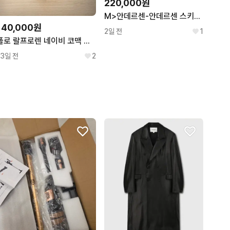
220,000원
M>안데르센-안데르센 스키퍼 자켓
140,000원
2일 전
1
폴로 랄프로렌 네이비 코맥 반바지
13일 전
2