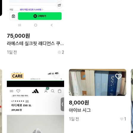
75,000원
라에스테 실크핏 래디언스 쿠션 (본품)21호리필3개
1일 전
2
8,000원
아이브 시그
1일 전
1