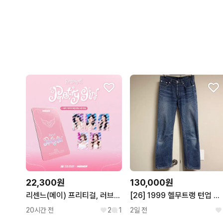
22,300원
130,000원
리센느(메이) 프리티걸, 러브어택 타임피스(실물카드)
[26] 1999 헬무트랭 턴업 컷 클래식 로우 데님 팬츠
20시간 전
2
1
2일 전