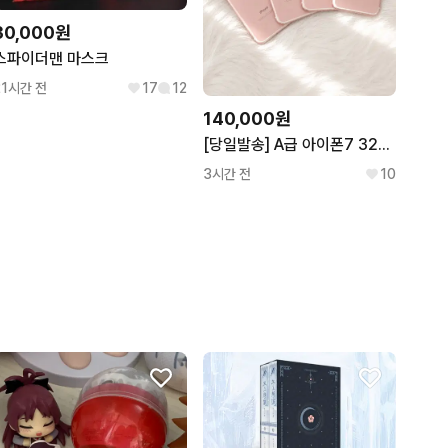
30,000원
스파이더맨 마스크
21시간 전
17
12
140,000원
[당일발송] A급 아이폰7 32GB 로즈골드
3시간 전
10