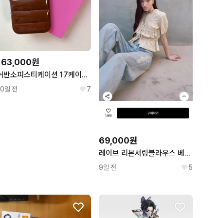
163,000원
어반소피스티케이션 17케이스 테디베어
10일 전
7
69,000원
레이브 리본셔링블라우스 베이지
9일 전
5