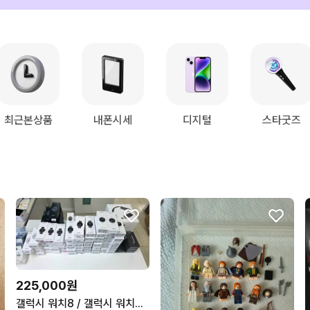
최근본상품
내폰시세
디지털
스타굿즈
225,000원
갤럭시 워치8 / 갤럭시 워치8 클래식/ 갤럭시 워치 울트라 미개봉