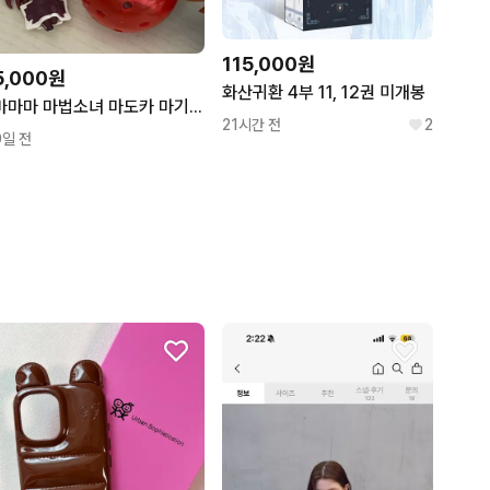
115,000원
5,000원
화산귀환 4부 11, 12권 미개봉
마마마 마법소녀 마도카 마기카 오네무탄 가챠 쿄코
21시간 전
2
9일 전