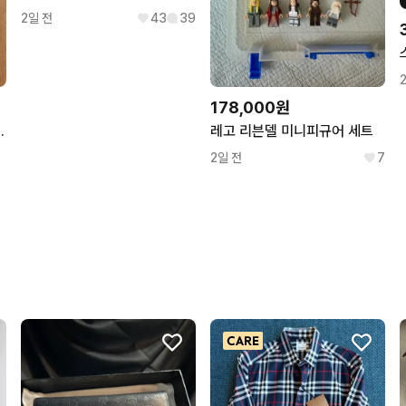
2일 전
43
39
178,000원
 이벤트 이나경
레고 리븐델 미니피규어 세트
2일 전
7