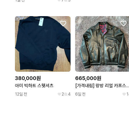
380,000원
665,000원
아미 빅하트 스웻셔츠
[가격내림] 랑방 리얼 카프스킨 레더 보머 재
12일 전
2
4
6일 전
1