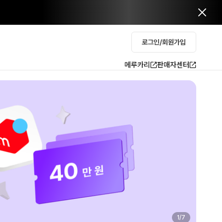
로그인/회원가입
메루카리
판매자센터
2
/
7