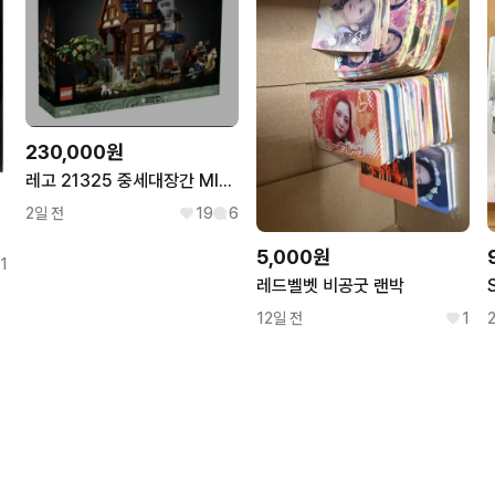
230,000원
레고 21325 중세대장간 MISB 팝니다.
2일 전
19
6
5,000원
1
레드벨벳 비공굿 랜박
12일 전
1