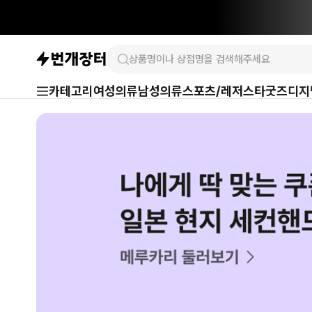
카테고리
여성의류
남성의류
스포츠/레저
스타굿즈
디지