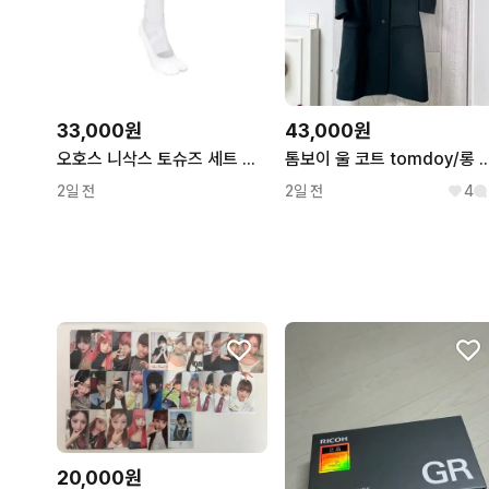
33,000원
43,000원
오호스 니삭스 토슈즈 세트 아이보리
톰보이 울 코트 tomdoy/롱 코트 판매
2일 전
2일 전
4
20,000원