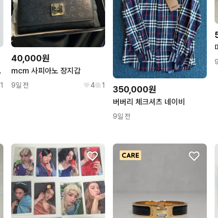
40,000원
합니다/자켓/아우터
mcm 사피아노 장지갑
1
9일 전
4
1
350,000원
버버리 체크셔츠 네이비
9일 전