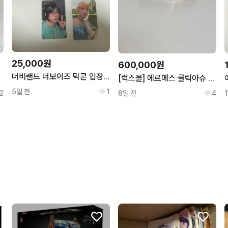
25,000원
600,000원
더비랜드 더보이즈 막콘 입장포카 일괄
[럭스올] 에르메스 클릭아슈 PM 블랙 금장 팔찌 LB1425
5일 전
1
2
8일 전
4