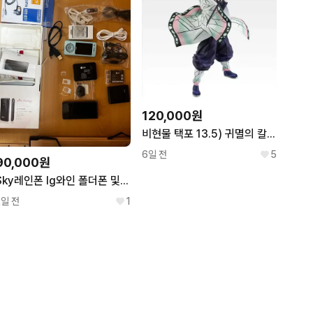
120,000원
비현물 택포 13.5) 귀멸의 칼날 제일복권 A상 시노부 피규어
6일 전
5
90,000원
Sky레인폰 lg와인 폴더폰 및 관련 기기 일괄
2일 전
1