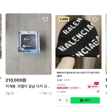
킷 가죽 자켓
4
210,000원
미개봉. 귀멸의 칼날 다키 규타로 c상 피규어 제일복권 불멸의 유대
2일 전
16
2