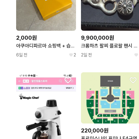
2,000원
9,900,000원
아쿠아디파르마 쇼핑백 + 습지 + 리본
크롬하츠 팔찌 플로랄 팬시 클립 8링크
6일 전
2
2일 전
220,000원
프로미스나인 프