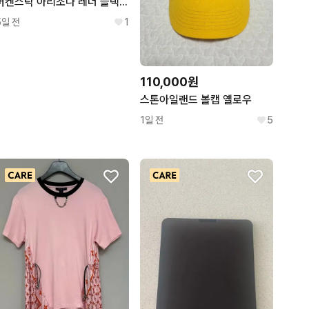
버켄스탁 아리조나 레더 블랙 - 레귤러 새상품
5일 전
1
110,000원
스톤아일랜드 볼캡 옐로우
1일 전
5