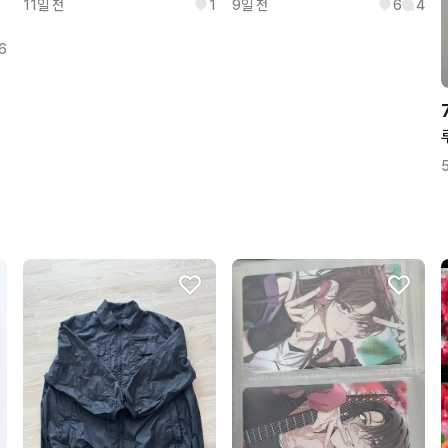
11일 전
1
9일 전
6
4
6