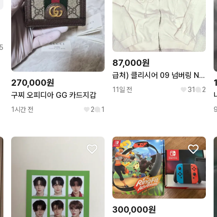
5
87,000원
급처) 클리시어 09 넘버링 Numbering 후드집업 화이트 판매
270,000원
11일 전
31
2
구찌 오피디아 GG 카드지갑
1시간 전
2
1
300,000원