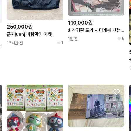
110,000원
250,000원
화산귀환 포카 + 미개봉 단행본 + 청명 솜인형 깨찰떡묭
준지junnj 바람막이 자켓
블랙1
1일 전
5
16시간 전
1
1