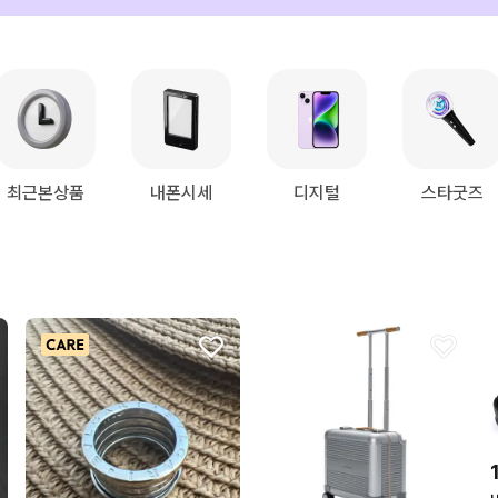
최근본상품
내폰시세
디지털
스타굿즈