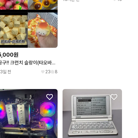
5,000원
공구!! 크런치 슬랑이(타오바오)
13일 전
23
8