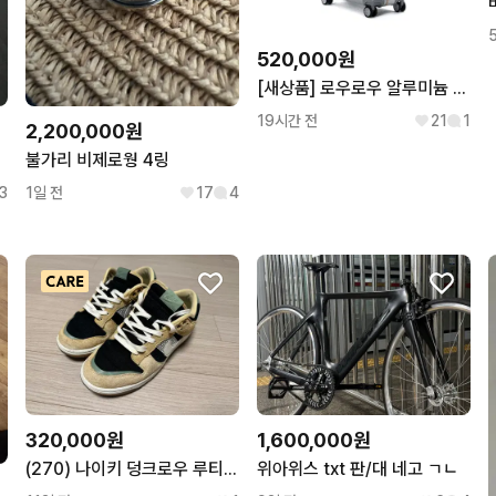
520,000원
[새상품] 로우로우 알루미늄 캐리어 (17인치/실버/기내용)
19시간 전
21
1
2,200,000원
불가리 비제로웡 4링
3
1일 전
17
4
320,000원
1,600,000원
(270) 나이키 덩크로우 루티드인피스
위아위스 txt 판/대 네고 ㄱㄴ