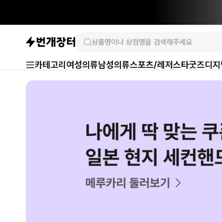
카테고리
여성의류
남성의류
스포츠/레저
스타굿즈
디지