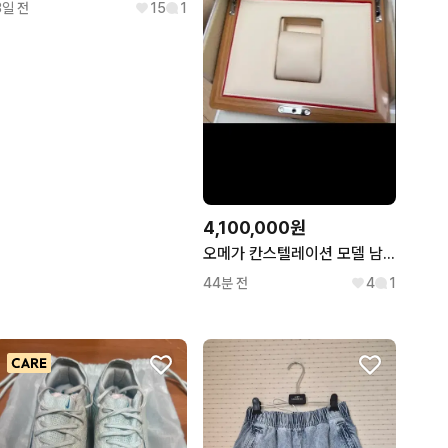
3일 전
15
1
4,100,000원
오메가 칸스텔레이션 모델 남성용 35mm 오토매틱 옐로우 골드 판매
44분 전
4
1