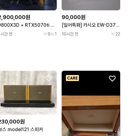
2,900,000원
90,000원
9800X3D + RTX5070ti 고성능 게이밍 컴퓨터 본체
[일어특화] 카시오 EW-D3700 전자사전
8시간 전
9
1
10시간 전
22
230,000원
보스 model121 스피커