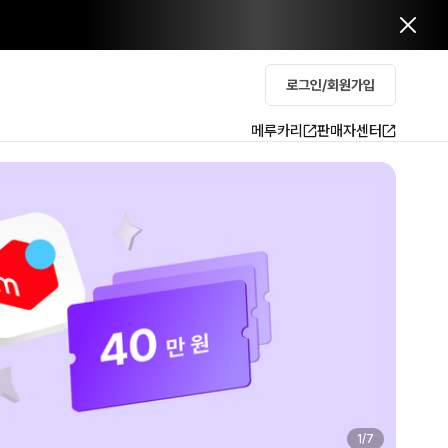
로그인/회원가입
메루카리
판매자센터
2
/
7