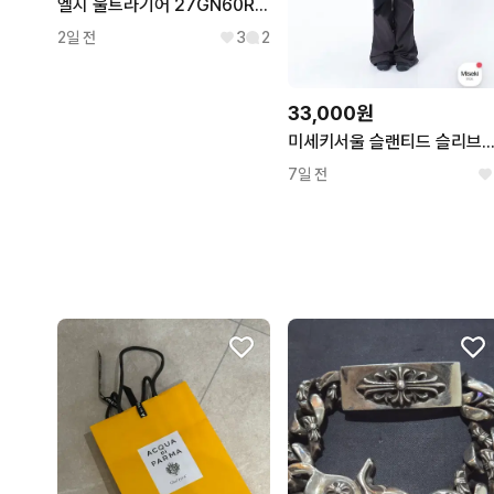
엘지 울트라기어 27GN60R 모니터 부품용
2일 전
3
2
33,000원
미세키서울 슬랜티드 슬리브리스 탑 
7일 전