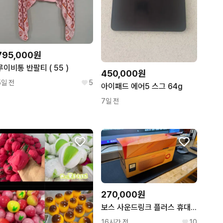
795,000원
루이비통 반팔티 ( 55 )
450,000원
5일 전
5
아이패드 에어5 스그 64g
7일 전
270,000원
보스 사운드링크 플러스 휴대용 스피커 오렌지
16시간 전
10