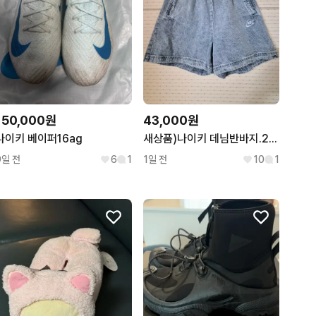
150,000원
43,000원
나이키 베이퍼16ag
새상품)나이키 데님반바지.27~28
9일 전
6
1
1일 전
10
1