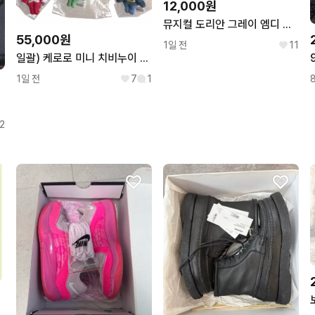
12,000원
뮤지컬 도리안 그레이 엠디 굿즈 L자 파일 김준수 시아준수
55,000원
1일 전
11
일괄) 케로로 미니 치비누이 키링 인형 시크릿 케로로b
1일 전
7
1
2
미나 F4구역 1열