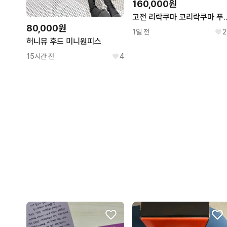
160,000원
고전 리락쿠마 코리락쿠마 푸딩
80,000원
1일 전
2
허니뮤 후드 미니원피스
15시간 전
4