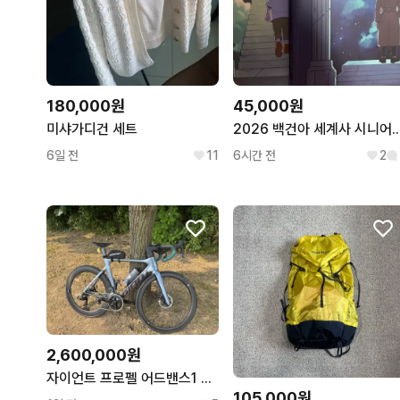
180,000원
45,000원
미샤가디건 세트
2026 백건아 세계사 시니
6일 전
11
6시간 전
2
2,600,000원
자이언트 프로펠 어드밴스1 스램라이벌 m사이즈
105,000원