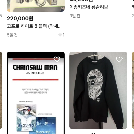
메종키츠네 롱슬리브
5
3일 전
220,000원
고프로 히어로 8 블랙 (악세사리 포함)
5일 전
1