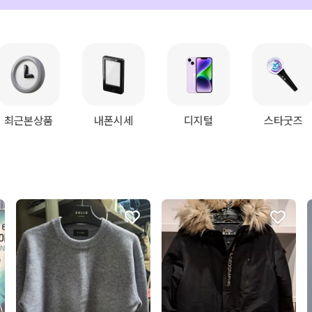
최근본상품
내폰시세
디지털
스타굿즈