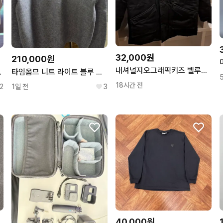
32,000원
210,000원
내셔널지오그래픽키즈 벨루가 덕다운패딩 160
어 n제 판매
타임옴므 니트 라이트 블루 추천
18시간 전
2
1일 전
3
40,000원