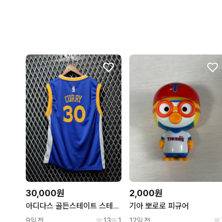
30,000원
2,000원
아디다스 골든스테이트 스테판커리 스윙맨져지
기아 뽀로로 피규어
9일 전
13
1
12일 전