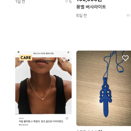
1일 전
5
몽벨 버사라이트
8일 전