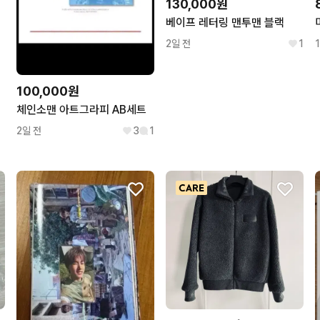
130,000원
베이프 레터링 맨투맨 블랙
2일 전
1
100,000원
체인소맨 아트그라피 AB세트
2일 전
3
1