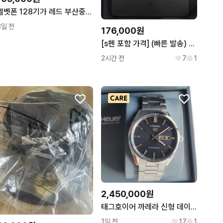
벨벳폰 128기가 레드 부산중고폰 02134김해 양산 수원 인천
3일 전
176,000원
[s펜 포함 가격] (빠른 발송) 삼성 갤럭시 갤럭시탭 갤탭 s6 lite S6 라이트 64gb 64기가 S펜
2시간 전
7
1
2,450,000원
태그호이어 까레라 신형 데이데이트 41mm 블랙 로즈골드
1일 전
17
1