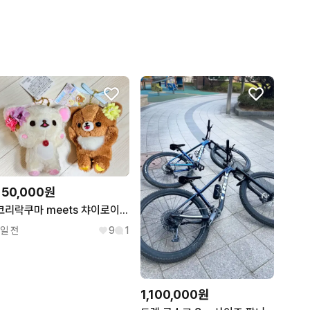
150,000원
코리락쿠마 meets 챠이로이코구마 2018 마루이 팝업 한정 가오가오 누이 세트
1일 전
9
1
1,100,000원