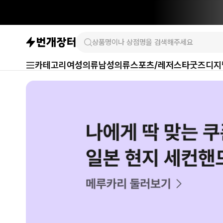
카테고리
여성의류
남성의류
스포츠/레저
스타굿즈
디지