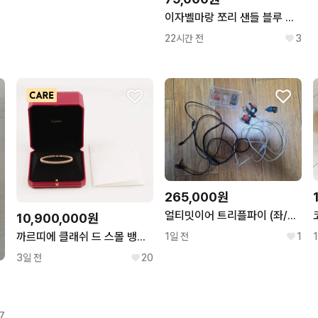
이자벨마랑 쪼리 샌들 블루 새제품
22시간 전
3
265,000원
얼티밋이어 트리플파이 (좌/우/예비 R유닛 + 커스텀/기본 케이블)
10,900,000원
까르띠에 클래쉬 드 스몰 뱅글팔찌 18호 핑크골드
1일 전
1
3일 전
20
7