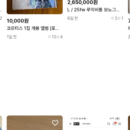
2,650,000원
 런치 플레이트 그릇 접시
L / 25fw 루이비통 모노그램 레더패치 후리스 자켓
2
8일 전
2
1
10,000원
코르티스 1집 개봉 앨범 (포토카드 포함)
1일 전
12
4