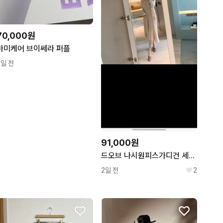
70,000원
마미케어 브이쎄라 퍼플
2일 전
91,000원
드오브 나시원피스가디건 세트 핑크
2일 전
2