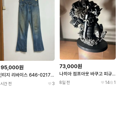
73,000원
195,000원
나히아 점프아웃 바쿠고 피규어
빈티지 리바이스 646-0217 벨바텀 데님팬츠
8일 전
14
1
2시간 전
3