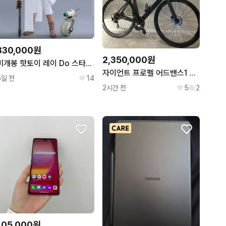
330,000원
2,350,000원
미개봉 핫토이 레이 Do 스타워즈 mms559
자이언트 프로펠 어드밴스1 21년식 판/대 (써론선호)
5일 전
14
2시간 전
5
2
105,000원