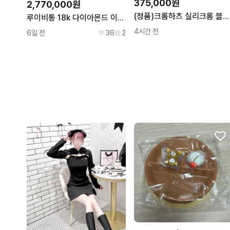
375,000원
2,770,000원
(정품)크롬하츠 실리크롬 블루대거 목걸이
루이비통 18k 다이아몬드 이딜 블라썸 목걸이
4시간 전
6일 전
36
2