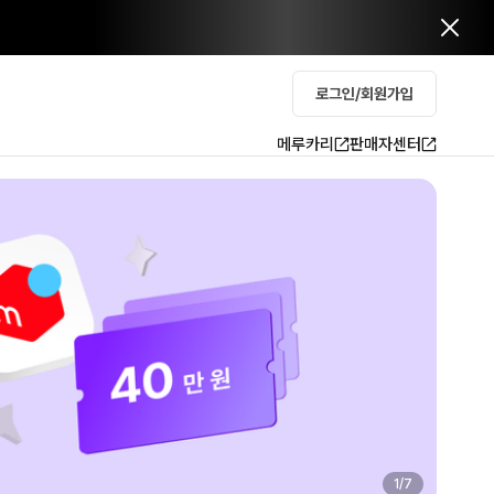
로그인/회원가입
메루카리
판매자센터
2
/
7