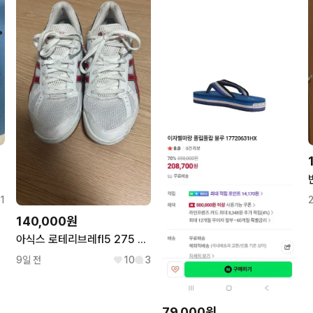
1
140,000원
아식스 로테리브레fl5 275 체대입시화
9일 전
10
3
79,000원