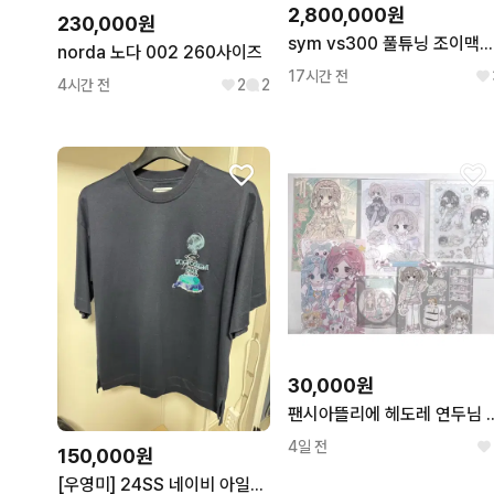
2,800,000원
230,000원
sym vs300 풀튜닝 조이맥스 보이져 크루심
norda 노다 002 260사이즈
17시간 전
4시간 전
2
2
30,000원
팬시아뜰리에 헤도레 
4일 전
150,000원
[우영미] 24SS 네이비 아일랜드 그래픽 티셔츠 [44]