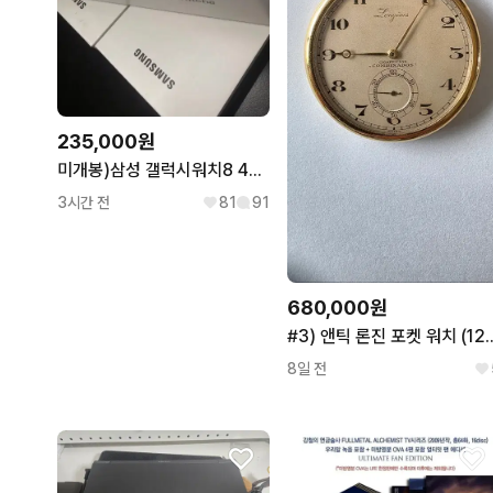
235,000원
미개봉)삼성 갤럭시워치8 40mm 실버,그라파이트
3시간 전
81
91
680,000원
#3) 앤틱 론진 포켓
8일 전