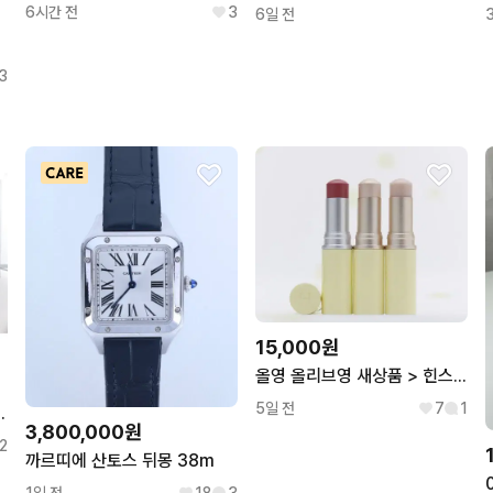
6시간 전
3
6일 전
3
15,000원
올영 올리브영 새상품 > 힌스 래디언스 밤 한정 기획 오드 로즈 스크런치
5일 전
7
1
연두님 굿즈 일괄
3,800,000원
2
까르띠에 산토스 뒤몽 38m