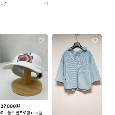
3일 전
1
127,000원
00's 폴로 랄프로렌 usa 플래그 화이트 볼캡 모자