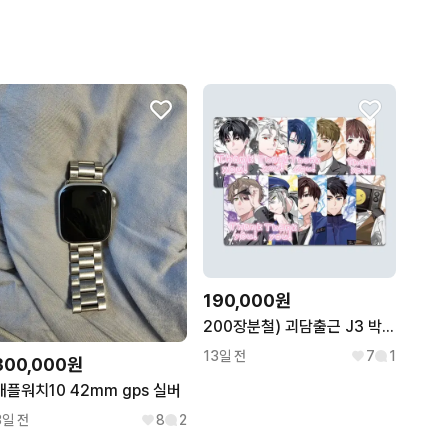
190,000원
200장분철) 괴담출근 J3 박민성 브라운 류재관 포카 포토카드
13일 전
7
1
300,000원
애플워치10 42mm gps 실버
3일 전
8
2