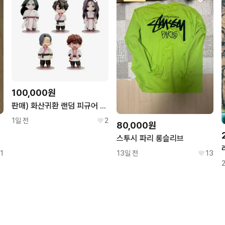
100,000원
판매) 화산귀환 랜덤 피규어 풀세트
1일 전
2
80,000원
스투시 파리 롱슬리브
1
13일 전
13