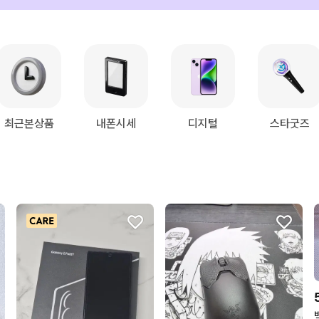
최근본상품
내폰시세
디지털
스타굿즈