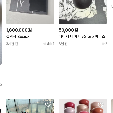
1,800,000원
50,000원
갤럭시 Z폴드7
레이저 바이퍼 v2 pro 마우스
3시간 전
4
1
6일 전
2
 워치 (120년)
5