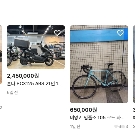
2,450,000원
혼다 PCX125 ABS 21년 1만KM 실키로수차량 판매중(배달세팅)
6일 전
금장 로고 케이스 세트
2
650,000원
비앙키 임풀소 105 로드 자전거 판/대
1일 전
6
3