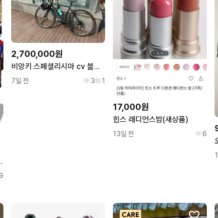
2,700,000원
비앙키 스페셜리시마 cv 블랙 50사이즈
7일 전
3
1
17,000원
힌스 래디언스밤(새상품)
13일 전
6
 박스(회중시계 포함)
9