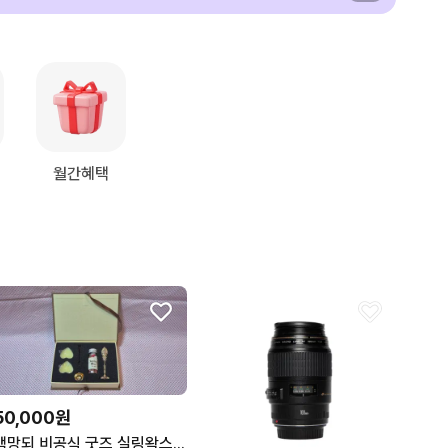
월간혜택
50,000원
백망되 비공식 굿즈 실링왁스 + 기타 굿즈