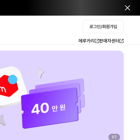
로그인/회원가입
메루카리
판매자센터
2
/
7