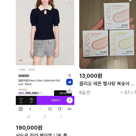
13,000원
클리오 레몬 별사탕 복숭아 진주 글래스 앤 하이라이터 하라
8일 전
37
1
190,000원
산드로 칼라 케이블 니트 풀오버 블랙