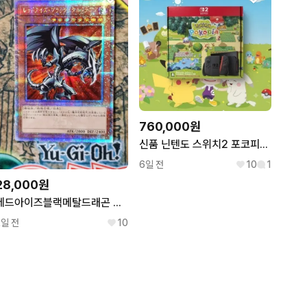
760,000원
신품 닌텐도 스위치2 포코피아 에디션
6일 전
10
1
28,000원
레드아이즈블랙메탈드래곤 쿼터센추리시크릿 유희왕 QCLP-JP005
2일 전
10