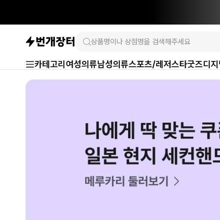
카테고리
여성의류
남성의류
스포츠/레저
스타굿즈
디지