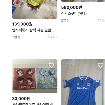
580,000원
전기스쿠터(야디)
2일 전
1
139,000원
엔시티위시 탈덕 처분 일괄 판매 사쿠야
2일 전
2
1
33,000원
사카모토데이즈 사카데이 상점페어 이모션 캔뱃지 세트 나구모 신 미개봉