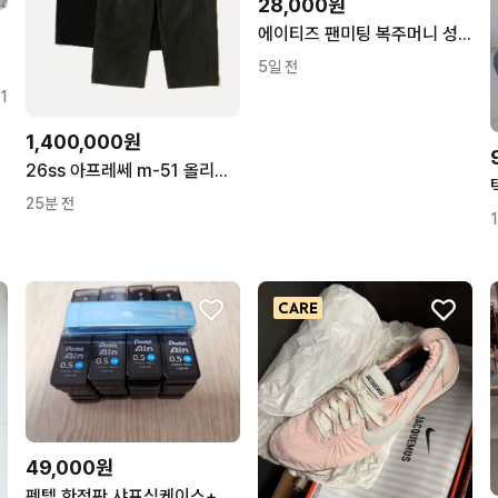
28,000원
에이티즈 팬미팅 복주머니 성화 윤호 호화즈
5일 전
1
1,400,000원
26ss 아프레쎄 m-51 올리브 (3)
25분 전
49,000원
펜텔 한정판 샤프심케이스+샤프심 20통 팝니다