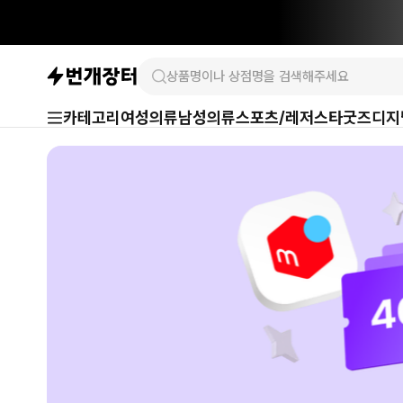
카테고리
여성의류
남성의류
스포츠/레저
스타굿즈
디지