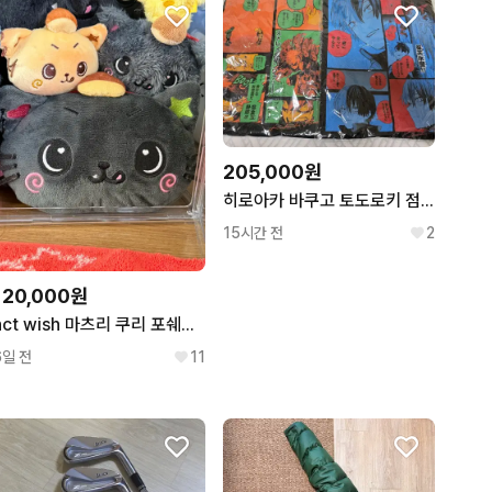
205,000원
히로아카 바쿠고 토도로키 점프샵 원화 버스데이 티셔츠 미개봉 2종 일괄 공식굿즈 덤 많이
15시간 전
2
120,000원
nct wish 마츠리 쿠리 포쉐트 파우치
6일 전
11