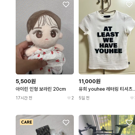
5,500원
11,000원
아이린 인형 보라린 20cm
유희 youhee 레터링
17시간 전
2
5일 전