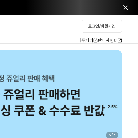
로그인/회원가입
메루카리
판매자센터
2
/
7