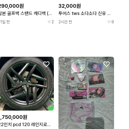
290,000원
32,000원
말본 골프백 스탠드 캐디백 (그린색)
투어스 tws 소다소다 신유 도훈 영재 한진 지훈 경민 hmv 특전 포카 판매
11일 전
2
2시간 전
9
1,750,000원
22인치 pcd 120 레인지로버 칸 타입52 디자인 블랙 휠 신품