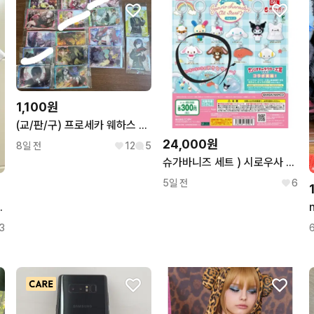
1,100원
(교/판/구) 프로세카 웨하스 12탄
24,000원
8일 전
12
5
슈가바니즈 세트 ) 시로우사 쿠로우사 산리오 올스타즈 메지루시 가챠
5일 전
6
 티셔츠 화이트
3