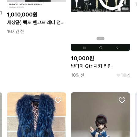
1
1,010,000원
새상품) 렉토 벤고트 레더 점퍼 자켓 L
16시간 전
10,000원
반다이 Gtr 차키 키링
10일 전
1
4