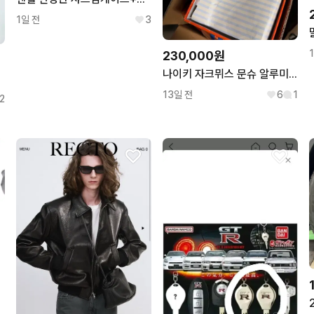
1일 전
3
230,000원
나이키 자크뮈스 문슈 알루미늄 핑크 275
13일 전
6
1
2