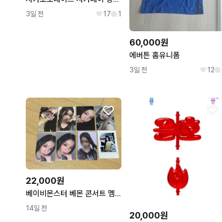
3일 전
17
1
60,000원
에버튼 홈유니폼
3일 전
12
22,000원
베이비몬스터 베몬 콘서트 멤버쉽 특전 포카 판매 루카 파리타 아사 라미 치키타
14일 전
20,000원