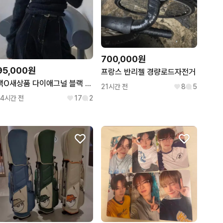
700,000원
95,000원
프랑스 반리젤 경량로드자전거
택O새상품 다이애그널 블랙 레이어드 튜브탑 택달린 새상품 팝니다
21시간 전
8
5
14시간 전
17
2