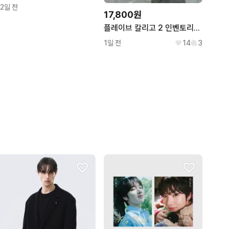
12일 전
17,800원
플레이브 칼리고 2 인벤토리[드볼] 앨범
1일 전
14
3