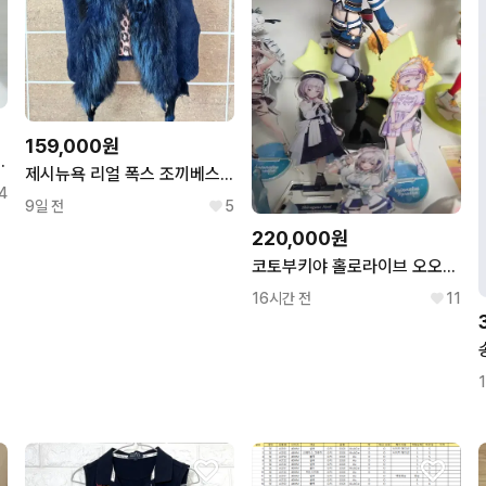
159,000원
D 5만원 후드포카 노아 판매
제시뉴욕 리얼 폭스 조끼베스트
4
9일 전
5
220,000원
코토부키야 홀로라이브 오오조라 스바루 스케일 피규어
16시간 전
11