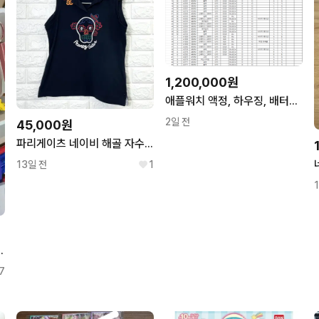
1,200,000원
애플워치 액정, 하우징, 배터리 추출용, 클라우드 락, 부품용
2일 전
45,000원
파리게이츠 네이비 해골 자수 민소매 카라티 1
13일 전
1
덕처분 일괄로만
7