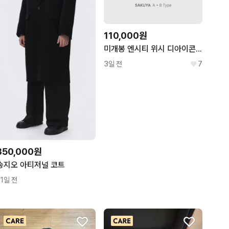
110,000원
미개봉 엔시티 위시 디아이콘 카톡 특전 포함 사쿠야 ab타입 유닛 포카
3일 전
7
350,000원
송지오 아티저널 코트
11일 전