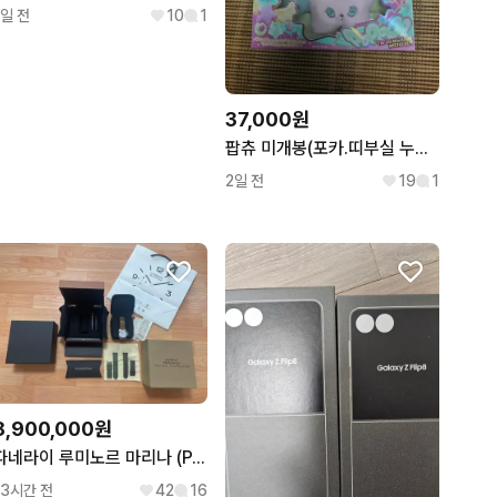
1일 전
10
1
37,000원
팝츄 미개봉(포카.띠부실 누군지 몰라요)...
2일 전
19
1
8,900,000원
파네라이 루미노르 마리나 (PAM01314) 판매합니다.
13시간 전
42
16