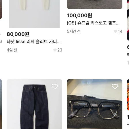
100,000원
(OS) 슈프림 박스로고 캠프캡 모자 블랙
5시간 전
14
 가쿠마스 하나미 우메
80,000원
타낫 lisse 리쎄 슬리브 가디건 셋업
6
4일 전
23