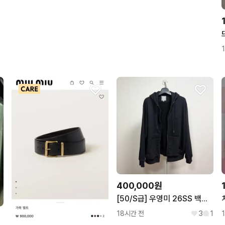
400,000원
[50/S급] 우영미 26SS 백로고 후드집업 블랙
18시간 전
3
1