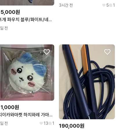
3시간 전
5
1
15,000원
뜨개 파우치 블루/화이트/네이비
1일 전
11,000원
치이카와마켓 하치와레 가마구치 동전지갑 파우치 인형 키링 카라비너
1일 전
13
1
190,000원