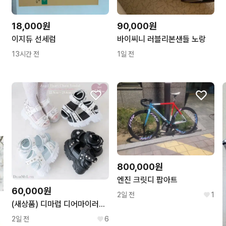
18,000원
90,000원
이지듀 선세럼
바이씨니 러블리본샌들 노랑
13시간 전
1일 전
800,000원
엔진 크릿디 팝아트
60,000원
2일 전
1
(새상품) 디마럽 디어마이러브 엔젤 하트 샌들 230
2일 전
6