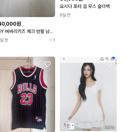
요시다 포터 걸 무스 숄더백
9일 전
40,000원
6Y 버버리키즈 체크 반팔 남방 셔츠
1일 전
1