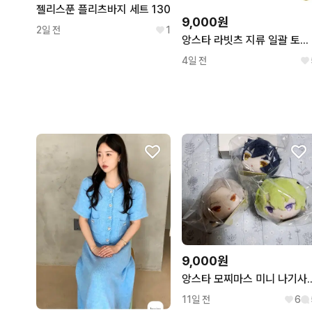
젤리스푼 플리츠바지 세트 130
9,000원
2일 전
1
앙스타 라빗츠 지류 일괄 토모야 나즈나 미츠루 하지메 파샷츠 파샤 과금
4일 전
9,000원
앙스타 모찌마스 미니
11일 전
6