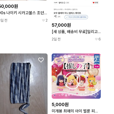
50,000원
90s 나이키 시카고불스 조던 농구 유니폼 져지 nba 올드스쿨
6일 전
2
57,000원
[새 상품, 배송비 무료]일리고 원피스
2일 전
6
5,000원
미개봉 최애의 아이 벌룬 피규어 가챠 루비