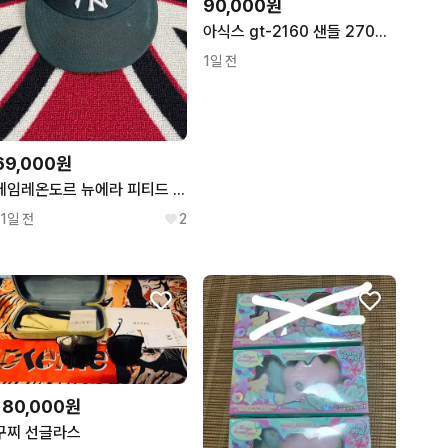
90,000원
아식스 gt-2160 샌들 270사이즈
1일 전
69,000원
에임레온도르 뉴에라 피티드 햇 캡 7 1/8 다크 그린
11일 전
2
180,000원
구찌 선글라스