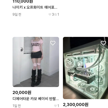
110,000원
나이키 x 오프화이트 에어포스 1 미드 SP 화이트/그레이 275
9일 전
3
1
20,000원
디에어타운 카모 베이비 반팔 핑크 baby 에이블리 무신사 meego
2,300,000원
1일 전
1