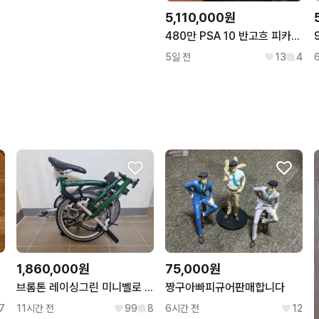
5,110,000원
480만 PSA 10 반고흐 피카츄 포켓몬카드 고흐츄 팝니다
5일 전
13
4
1,860,000원
75,000원
브롬톤 레이싱그린 미니벨로 자전거 팝니다
짱구아빠피규어판매합니다
7
11시간 전
99
8
6시간 전
12