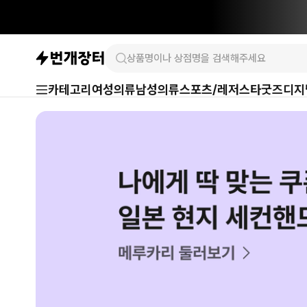
카테고리
여성의류
남성의류
스포츠/레저
스타굿즈
디지