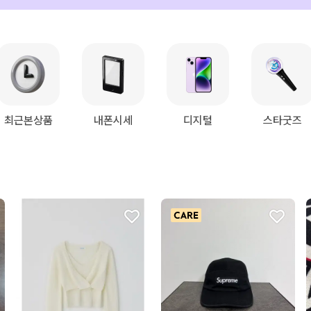
최근본상품
내폰시세
디지털
스타굿즈