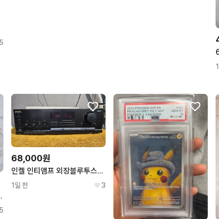
5
68,000원
인켈 인티앰프 외장블루투스수신기 포함
1일 전
3
 나기사 쥰 히요리
5