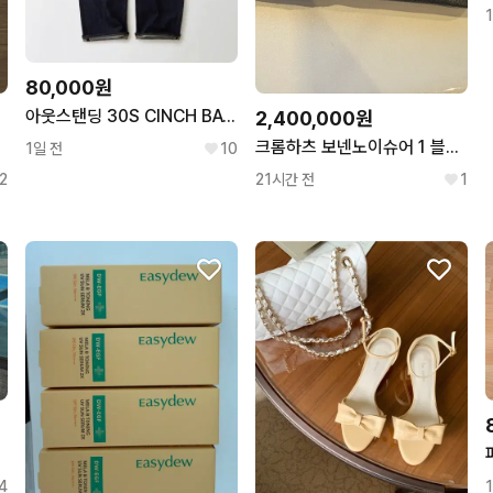
80,000원
아웃스탠딩 30S CINCH BACK SELVEDGE WIDE PANTS
2,400,000원
크롬하츠 보넨노이슈어 1 블랙 실버 안경
1일 전
10
2
21시간 전
1
4