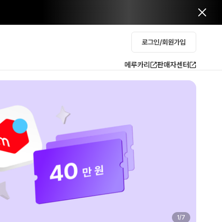
로그인/회원가입
메루카리
판매자센터
2
/
7