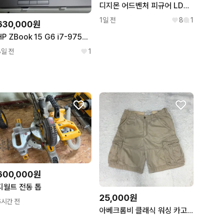
디지몬 어드벤처 피규어 LDCX 야미박스 도시락 인형 누이
1일 전
8
1
630,000원
HP ZBook 15 G6 i7-9750H / T2000 / 16GB / SSD 512GB / 전문가 워크스테이션
8일 전
1
600,000원
디월트 전동 톱
25,000원
6시간 전
아베크롬비 클래식 워싱 카고쇼츠 만원샵 GG29