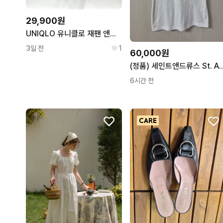
29,900원
UNIQLO 유니클로 재팬 앤디워홀 캠벨스프캔 A라인 롱나시 C315
3일 전
1
60,000원
(정품) 세인트앤드류스 St. Andrews
6시간 전