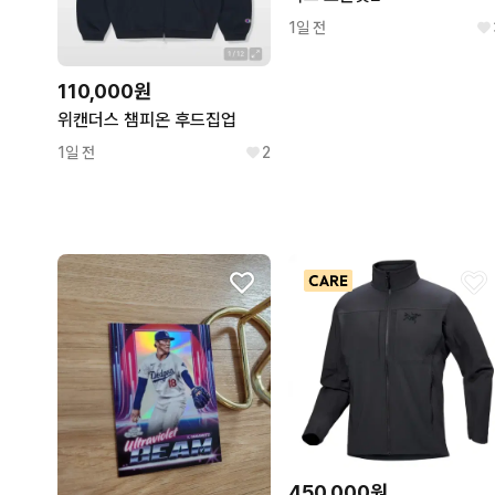
1일 전
110,000원
위캔더스 챔피온 후드집업
1일 전
2
450,000원