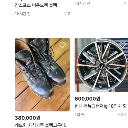
14시간 전
잔스포츠 비욘드팩 블랙
15시간 전
2
600,000원
현대 더뉴그랜저ig 18인치 휠
1일 전
2
380,000원
레드윙 차심가죽 블랙크론다이크 9870