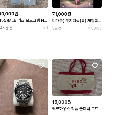
40,000원
71,000원
(155)MLB 키즈 모노그램 NY 데님 팬츠
미개봉) 봇치더락(록) 제일복권 쿠지 라스트원상 고토 히토리 피규어
14시간 전
1
3일 전
53
3
15,000원
핑크하우스 정품 숄더백 토트백 빈티지 pink house