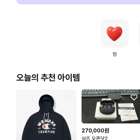
찜
오늘의 추천 아이템
270,000원
샥즈 오픈닷2