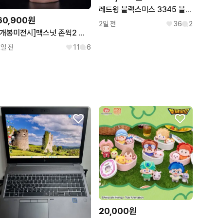
레드윙 블랙스미스 3345 블랙 D8
60,900원
2일 전
36
2
[개봉미전시]맥스넛 존윅2 데미지 헤드 1/6 피규어(핫토이x)
2일 전
11
6
20,000원