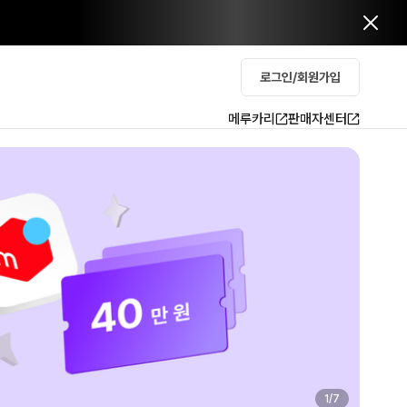
로그인/회원가입
메루카리
판매자센터
2
/
7