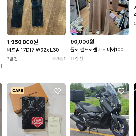
90,000원
1,950,000원
폴로 랄프로렌 캐시미어100 니트 원피스 베이지
비즈빔 17D17 W32x L30
11일 전
2일 전
8
1
1