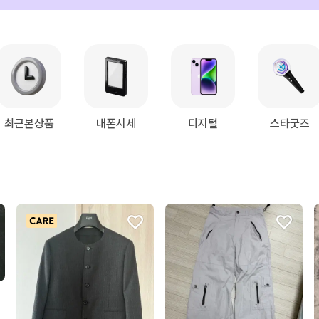
최근본상품
내폰시세
디지털
스타굿즈