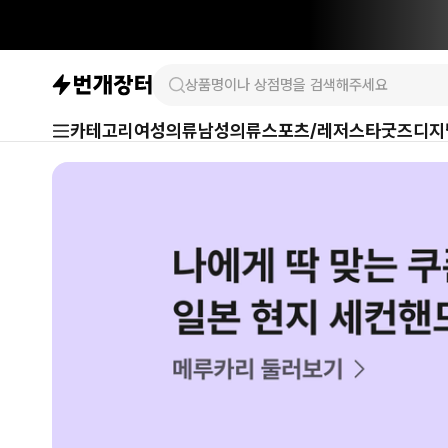
카테고리
여성의류
남성의류
스포츠/레저
스타굿즈
디지