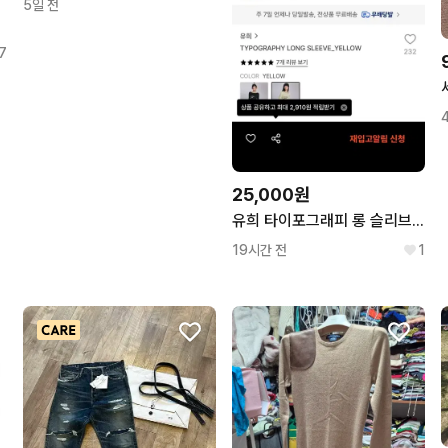
5일 전
7
25,000원
유희 타이포그래피 롱 슬리브 옐로우
19시간 전
1