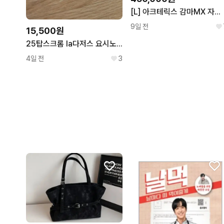
[L] 아크테릭스 감마MX 자켓 블랙 판매합니다
9일 전
15,500원
25탑스크롬 la다저스 요시노부 야마모토 인서트 야구카드
4일 전
3