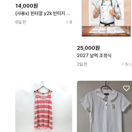
14,000원
(사용x) 핀터깔 y2k 빈티지 감성 버클 벨벳 토트백
6일 전
9
25,000원
2027 날먹 조정식
2일 전
5