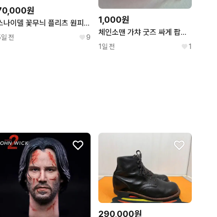
70,000원
1,000원
스나이델 꽃무늬 플리츠 원피스 핑크 일본 사이즈 0 스나계
체인소맨 가챠 굿즈 싸게 팝니다(대롱가챠, 데포피그 피규어 가챠)
5일 전
9
1일 전
1
290,000원