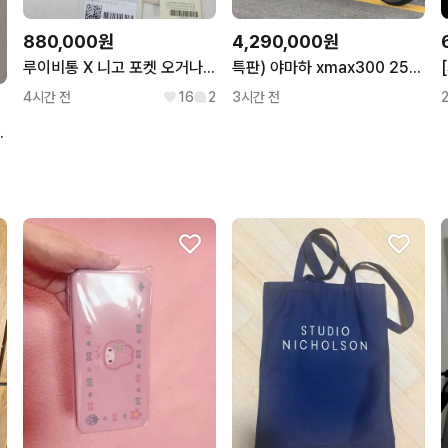
880,000원
4,290,000원
루이비통 X 니고 포켓 오거나이저 카드지갑 M81015
특판) 야마하 xmax300 25년 3만 배달셋팅 저렴하게 판매합니다
4시간 전
16
2
3시간 전
 카라 티셔츠 여성골프 S