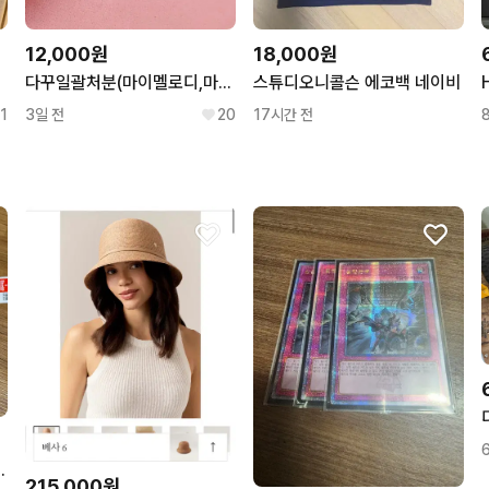
12,000원
18,000원
다꾸일괄처분(마이멜로디,마멜,키티,산리오,필통,파우치,씰스티커,마테
스튜디오니콜슨 에코백 네이비
1
3일 전
20
17시간 전
구루미 마스코트
215,000원