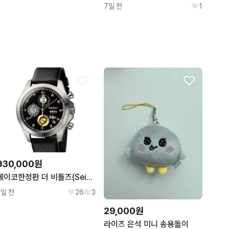
7일 전
1
930,000원
세이코한정판 더 비틀즈(Seiko The Beatles)새제품 판매합니다
2일 전
26
3
29,000원
라이즈 은석 미니 송용돌이