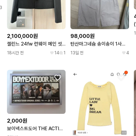
3
2,100,000원
98,000원
셀린느 24fw 런웨이 메인 셋업 자켓
탄산마그네슘 송이송이 1사이즈 카고팬츠
18시간 전
14
1
13일 전
4
2,000원
보이넥스트도어 THE ACTION 명재현 개봉앨범