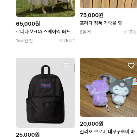
75,000원
프라다 정품 가죽뮬 힐
65,000원
르니나 VEDA 스퀘어넥 퍼프 원피스
6일 전
17
15시간 전
25
1
20,000원
산리오 쿠로미 네무
25,000원