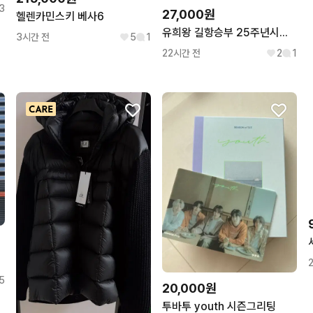
3
27,000원
헬렌카민스키 베사6
유희왕 길항승부 25주년시크릿레어
3시간 전
5
1
22시간 전
2
1
5
20,000원
투바투 youth 시즌그리팅