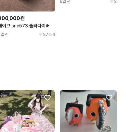
6일 전
3
900,000원
세이코 sne573 솔라다이버
4일 전
37
4