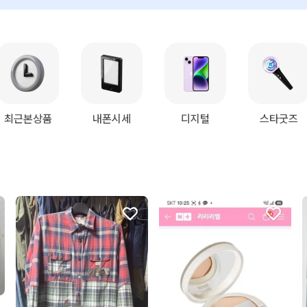
최근본상품
내폰시세
디지털
스타굿즈