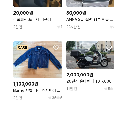
20,000원
30,000원
주술회전 토우지 피규어
ANNA SUI 블랙 뱀부 핸들 소가죽 토트백
2일 전
1
22시간 전
2,000,000원
20년식 혼다벤리110 7
1,100,000원
11일 전
5
Barrie 샤넬 배리 캐시미어 가디건 자켓
2일 전
35
5