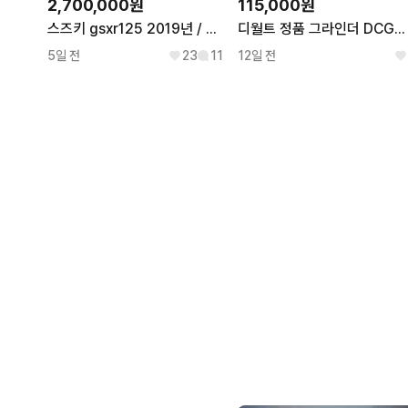
2,700,000원
115,000원
스즈키 gsxr125 2019년 / 2만키로수 / 레오빈스튜닝 판매합니다
디월트 정품 그라인더 DCG405 국내정발정품
5일 전
23
11
12일 전