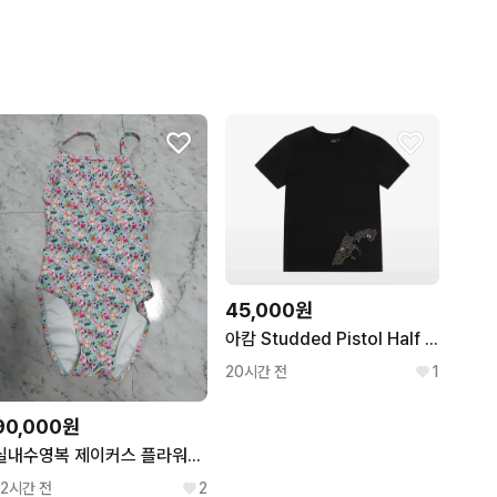
45,000원
아캄 Studded Pistol Half Top 2size
20시간 전
1
90,000원
실내수영복 제이커스 플라워렛 S 80 + 후그 레이스 WSA840 M
12시간 전
2