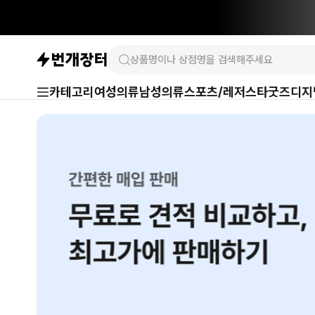
카테고리
여성의류
남성의류
스포츠/레저
스타굿즈
디지