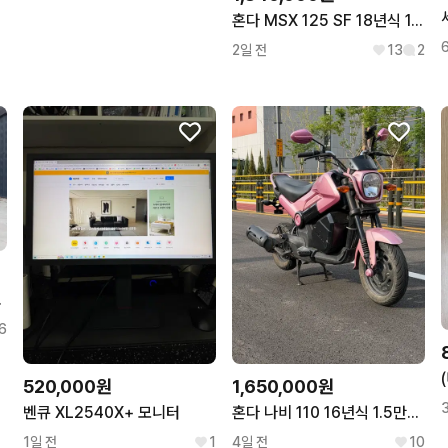
혼다 MSX 125 SF 18년식 1.6만km 튜닝 A급 차량 판매합니다
2일 전
13
2
! 팔아요 !
6
520,000원
1,650,000원
벤큐 XL2540X+ 모니터
혼다 나비 110 16년식 1.5만km 핑크 판매
1일 전
1
4일 전
10