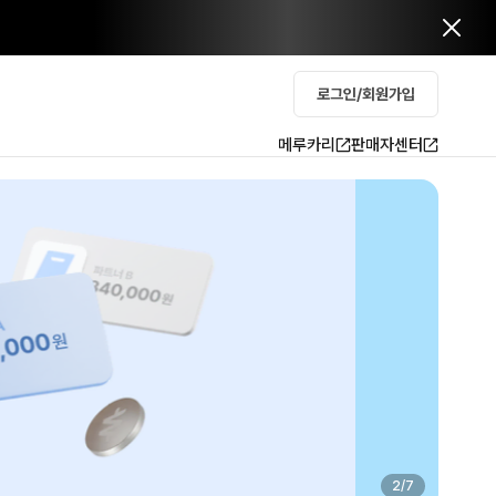
로그인/회원가입
메루카리
판매자센터
2
/
7