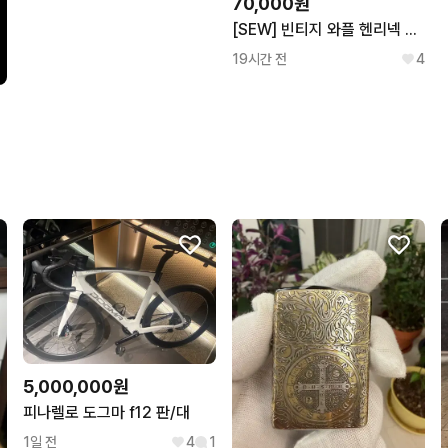
70,000원
[SEW] 빈티지 와플 헨리넥 티셔츠 (그레이 멜란지)
19시간 전
4
5,000,000원
피나렐로 도그마 f12 판/대
1일 전
4
1