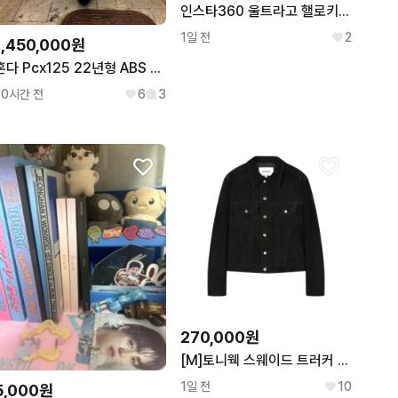
인스타360 울트라고 핼로키티 에디션 (미개봉새상품)
1일 전
2
1,450,000원
혼다 Pcx125 22년형 ABS 7만Km 판매합니다.
20시간 전
6
3
270,000원
[M]토니웩 스웨이드 트러커 자켓
1일 전
10
5,000원