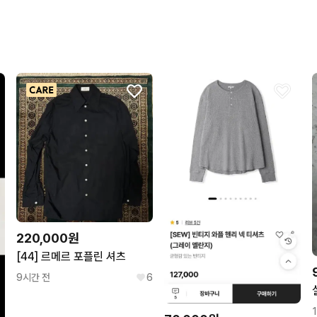
220,000원
[44] 르메르 포플린 셔츠
9시간 전
6