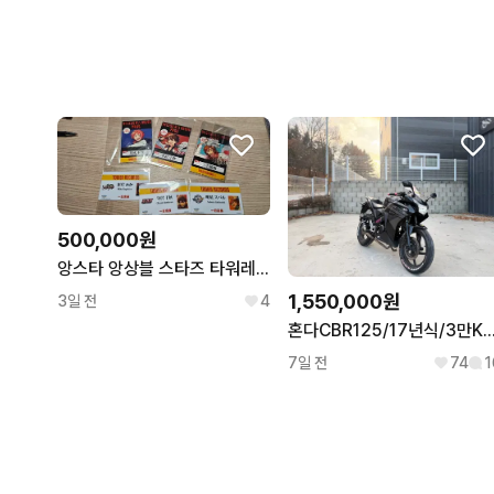
500,000원
앙스타 앙상블 스타즈 타워레코드 특전 타워레 레오 치아키 마무 스바루 미카
1,550,000원
3일 전
4
혼다CBR125/17년식/3만KM/컨디션최고
7일 전
74
1