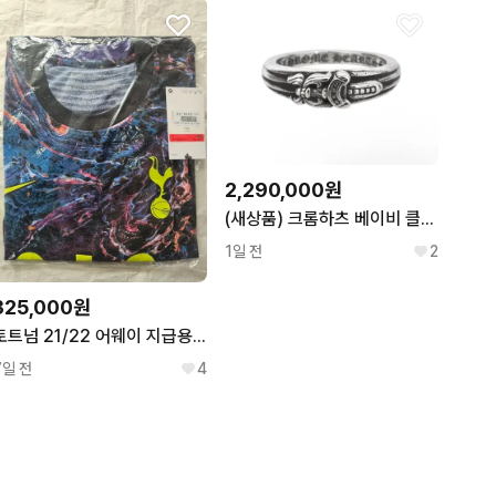
2,290,000원
(새상품) 크롬하츠 베이비 클래식 대거 링 실버 반지
1일 전
2
325,000원
토트넘 21/22 어웨이 지급용 ADV 밀봉새제품
7일 전
4