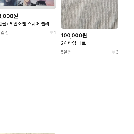
8,000원
일괄) 체인소맨 스퀘어 클리어 카드 1탄 세트
8일 전
1
100,000원
24 타임 니트
5일 전
3