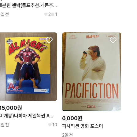
세븐틴 랜박(쿱프추천.개큰추천)
6일 전
2
1
85,000원
(미개봉)나히아 제일복권 A상 올마이트 피규어 판매합니다!
6,000원
3일 전
10
퍼시픽션 영화 포스터
2일 전