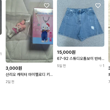
켓
15,000원
1
67-92 스튜디오톰보이 반바지 | 073118
5일 전
1
3,000원
산리오 캐릭터 마이멜로디 키링 새상품
2일 전