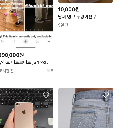
10,000원
남씨 탱고 누렁이친구
9일 전
690,000원
칼하트 디트로이트 j64 xxl 판매합니다
18시간 전
8