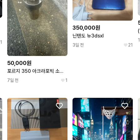
350,000원
닌텐도 뉴3dsxl
1
3일 전
21
50,000원
포르지 350 아크라포빅 소음기
7일 전
1