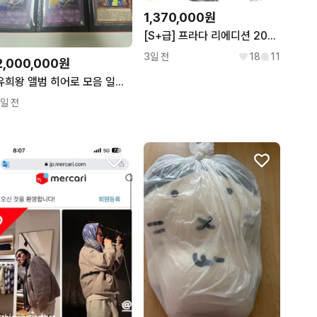
1,370,000원
[S+급] 프라다 리에디션 2005 라나일론 호보백 숄더백
3일 전
18
11
2,000,000원
유희왕 앨범 히어로 모음 일괄 판매(쥬다이 관련 전부) 일주일간 판매 예정3
1일 전