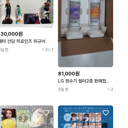
130,000원
제타 건담 히로인즈 피규어
3일 전
2
1
81,000원
LG 정수기 필터2종 판매합니다 (중금속,바이러스)
3일 전
2