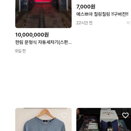
7,000원
에스쁘아 칠링칠링 !!구버전!!
22시간 전
10,000,000원
한림 문형식 자동세차기(스펀지)
9일 전