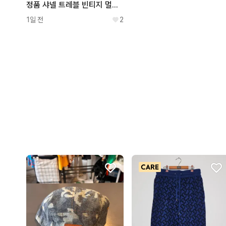
정품 샤넬 트레블 빈티지 멀티 스몰 숄더. 백팩 (6번대)
1일 전
2