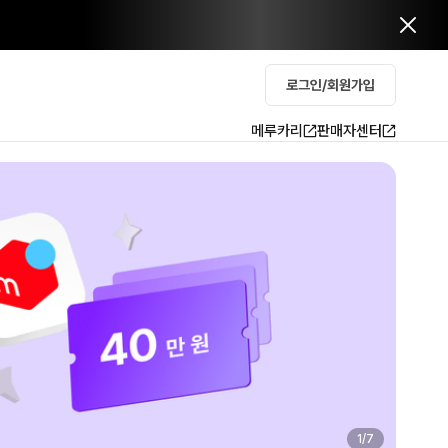
로그인/회원가입
메루카리
판매자센터
2
/
7