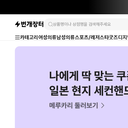
카테고리
여성의류
남성의류
스포츠/레저
스타굿즈
디지