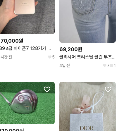
170,000원
I39 s급 아이폰7 128기가 유음
69,200원
클리시어 크리스탈 클린 부츠컷 로우 진 라이트블루 M
3시간 전
5
4일 전
7
1
220,000원