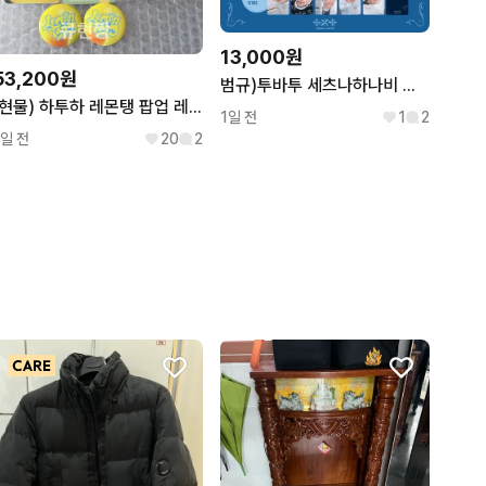
13,000원
53,200원
범규)투바투 세츠나하나비 위버스 유니버셜 럭드 분철 연준수빈휴닝카이범규태현
(현물) 하투하 레몬탱 팝업 레몬 미니 인형 키링+7만원 입장 이안 포카
1일 전
1
2
1일 전
20
2