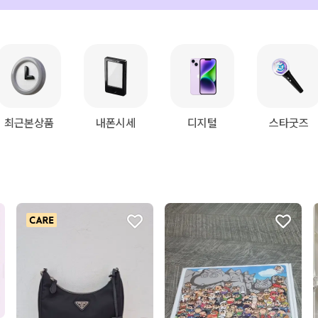
최근본상품
내폰시세
디지털
스타굿즈