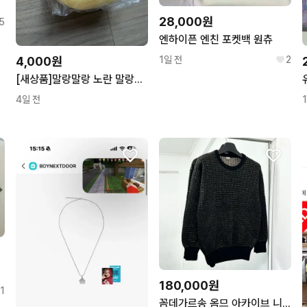
28,000원
5
엔하이픈 엔친 포켓백 원츄
1일 전
2
4,000원
[새상품]말랑말랑 노란 말랑이 슬랑이
4일 전
180,000원
1
꼼데가르송 옴므 아카이브 니트 스웨터