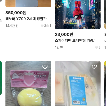
350,000원
레노버 Y700 2세대 정발판
3
14시간 전
3
1
23,000원
스파이더맨 뜨개인형 키링/가방걸이
1일 전
5