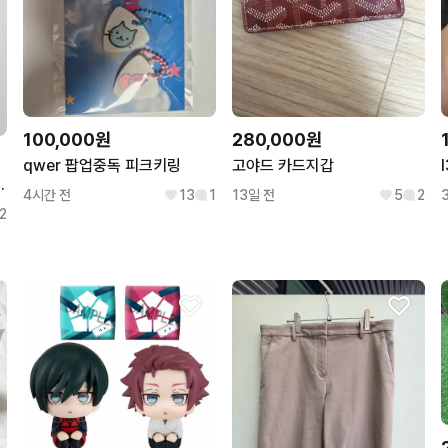
100,000원
280,000원
qwer 팝업중독 피크키링
고야드 카드지갑
이닝 팬츠 바지 (L)
4시간 전
13
1
13일 전
5
2
2