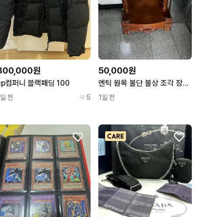
800,000원
50,000원
cp컴퍼니 블랙패딩 100
엔틱 원목 불단 불상 조각 장식 앤틱 가구
1일 전
5
1일 전