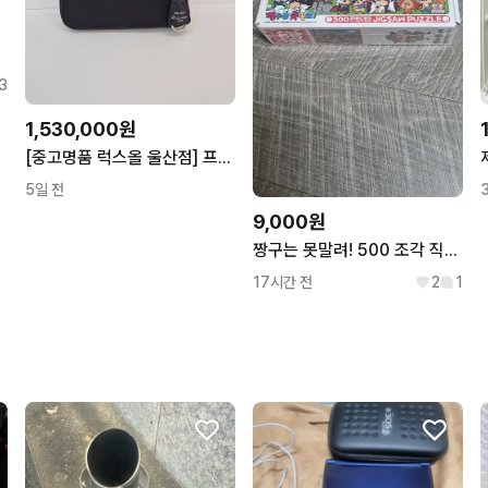
3
1,530,000원
[중고명품 럭스올 울산점] 프라다 리에디션 2005 리나일론 호보백 1BH204
5일 전
9,000원
짱구는 못말려! 500 조각 직소 퍼즐
17시간 전
2
1