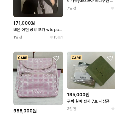
미개봉)에스쁘아 미니쿠션 공용기+실리콘커버 케이스세트(공용기
7일 전
171,000원
베몬 아현 공방 포카 wts pcs ahyoen BM Sheesh
1일 전
15
1
195,000원
구찌 실버 반지 7호 새상품
3일 전
985,000원