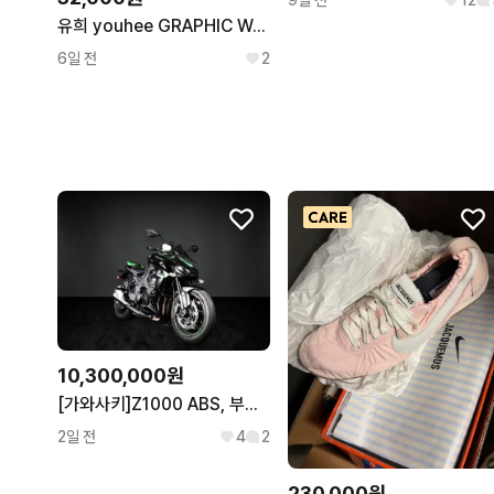
9일 전
12
유희 youhee GRAPHIC WAFFLE SWEAT PANTS
6일 전
2
10,300,000원
[가와사키]Z1000 ABS, 부산김해양산울산창원대구구미경기서울대전강원
2일 전
4
2
230,000원