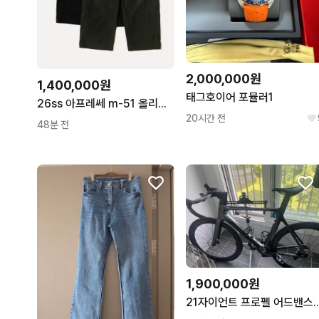
2,000,000원
1,400,000원
태그호이어 포뮬러1
26ss 아프레쎄 m-51 올리브 (3)
20시간 전
48분 전
1,900,000원
21자이언트 프로펠 어드밴스2(아비아브 아데온2휠셋)