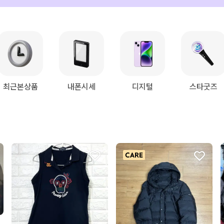
최근본상품
내폰시세
디지털
스타굿즈