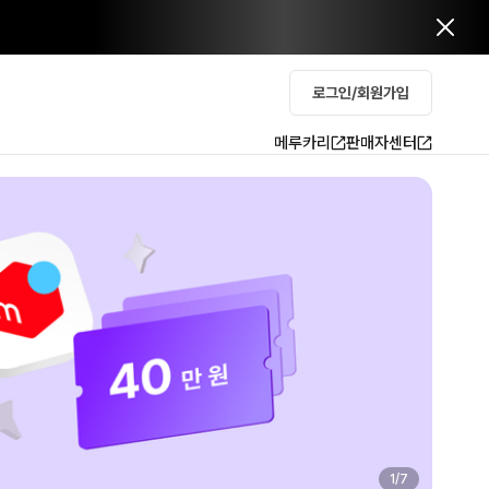
로그인/회원가입
메루카리
판매자센터
2
/
7