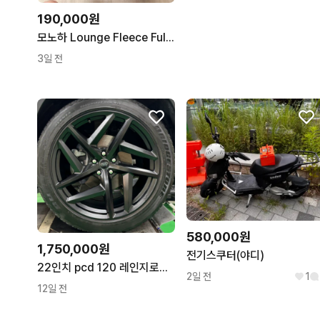
190,000원
모노하 Lounge Fleece Full-Zip Up 레드색
3일 전
580,000원
1,750,000원
전기스쿠터(야디)
22인치 pcd 120 레인지로버 칸 타입52 디자인 블랙 휠 신품
2일 전
1
12일 전