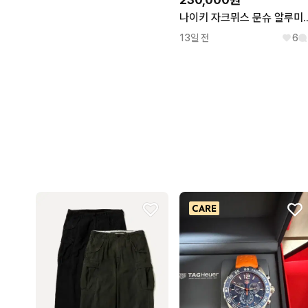
나이키 자크뮈스 문슈 
13일 전
6