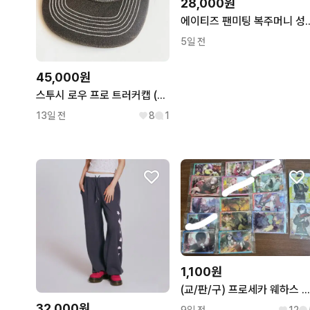
28,000원
에이티즈 팬미팅 복주머
5일 전
45,000원
스투시 로우 프로 트러커캡 (레더 메쉬 스냅백)
13일 전
8
1
1,100원
(교/판/구) 프로세카 웨하스 12
32,000원