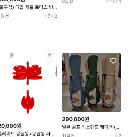
3일 전
17
1
(풀구성) 디올 새들 로터스 반지갑
6일 전
7
2
290,000원
20,000원
말본 골프백 스탠드 캐디백 (그린색)
플레이브 응원봉+응원봉 파츠 은호 구버전
11일 전
2