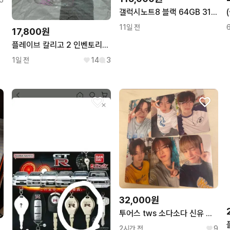
5
갤럭시노트8 블랙 64GB 311809 울산중고폰
11일 전
17,800원
플레이브 칼리고 2 인벤토리[드볼] 앨범
1일 전
14
3
32,000원
투어스 tws 소다소다 신유 도훈 영재 한진 지훈 경민 hmv 특전 포카 판매
2시간 전
9