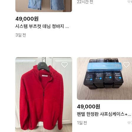
22시간 전
49,000원
시스템 부츠컷 데님 청바지 라이트블루
3일 전
49,000원
펜텔 한정판 샤프심케이스+샤프심 20통 팝니다
1일 전