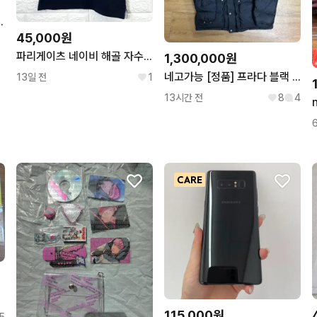
니 성화 윤호 호화즈
45,000원
파리게이츠 네이비 해골 자수 민소매 카라티 1
1,300,000원
네고가능 [정품] 프라다 블랙 패딩 50사이즈
13일 전
1
13시간 전
8
4
탄
115,000원