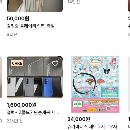
6
14일 전
50,000원
강철중 플레이리스트, 앨범
6일 전
1,600,000원
갤럭시Z폴드7 단순개봉 새제품 판매합니다.
24,000원
3
22시간 전
슈가바니즈 세트 ) 시로우사 쿠로우사 산리오 올스타즈 메지루시 가챠