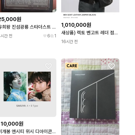
25,000원
1,010,000원
유희왕 진섬광룡 스타더스트 팝니다
새상품) 렉토 벤고트 레더 점퍼 자켓 L
4시간 전
6
1
16시간 전
110,000원
미개봉 엔시티 위시 디아이콘 카톡 특전 포함 사쿠야 ab타입 유닛 포카