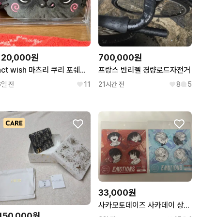
120,000원
700,000원
nct wish 마츠리 쿠리 포쉐트 파우치
프랑스 반리젤 경량로드자전거
6일 전
11
21시간 전
8
5
33,000원
사카모토데이즈 사카데이 상점페어 이모션 캔뱃지 세트 나구모 신 미개봉
450,000원