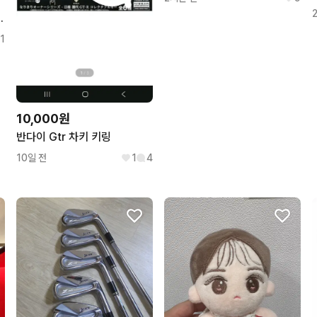
알루미늄 핑크 275
1
10,000원
반다이 Gtr 차키 키링
10일 전
1
4