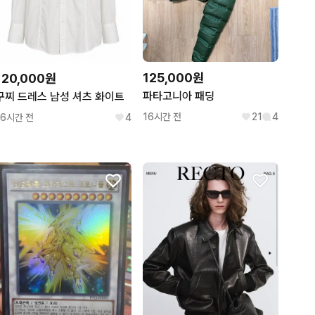
125,000원
120,000원
파타고니아 패딩
구찌 드레스 남성 셔츠 화이트
16시간 전
21
4
16시간 전
4