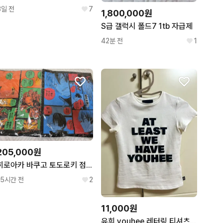
3일 전
7
1,800,000원
S급 갤럭시 폴드7 1tb 자급제
42분 전
1
205,000원
히로아카 바쿠고 토도로키 점프샵 원화 버스데이 티셔츠 미개봉 2종 일괄 공식굿즈 덤 많이
15시간 전
2
11,000원
유희 youhee 레터링 티셔츠 화이트