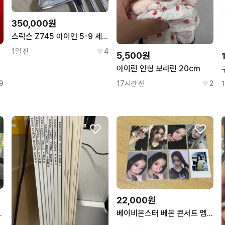
350,000원
스릭슨 Z745 아이언 5-9 세트
1일 전
4
5,500원
아이린 인형 보라린 20cm
9
17시간 전
2
22,000원
 풀카본!! L사이즈 판매합니다
베이비몬스터 베몬 콘서트 멤버쉽 특전 포카 판매 루카 파리타 아사 라미 치키타