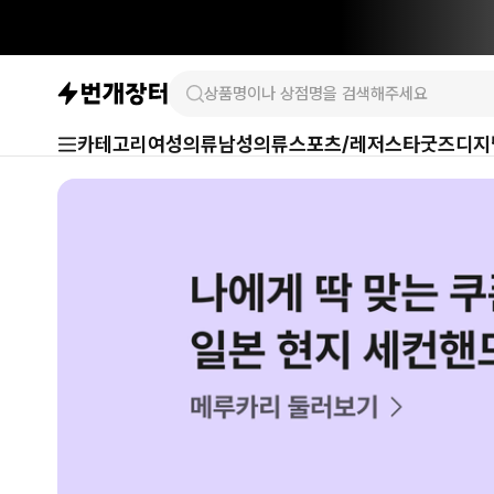
카테고리
여성의류
남성의류
스포츠/레저
스타굿즈
디지