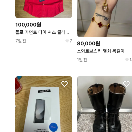
100,000원
폴로 가먼트 다이 셔츠 클래식핏M 레드 택달린새상품
7일 전
7
80,000원
스와로브스키 열쇠 목걸이
1일 전
1