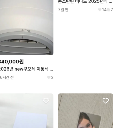
콘스탄틴 버나드 2025년식 코맹 판/대 급처
7일 전
14
7
340,000원
2026년 new쿠오레 이동식 에어컨 판매합니다
16시간 전
2