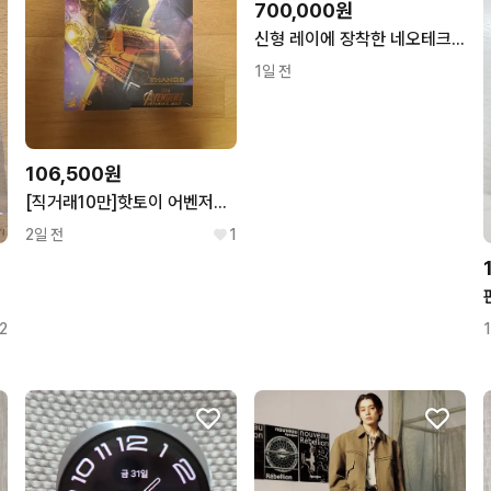
700,000원
신형 레이에 장착한 네오테크 엔서 서스펜션 판매합니다
1일 전
106,500원
[직거래10만]핫토이 어벤저스 인피니티워 타노스
2일 전
1
2