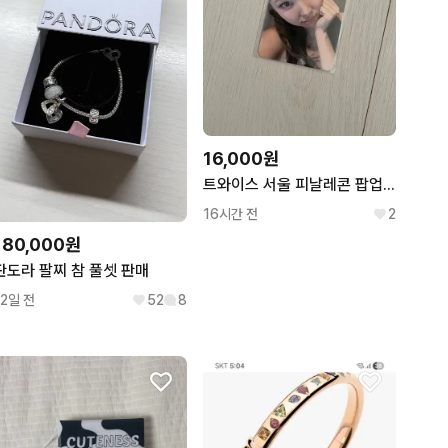
16,000원
트와이스 서울 피날레콘 팝업 4만원 포카 - 나연
16시간 전
2
180,000원
판도라 팔찌 참 풀셋 판매
12일 전
52
8