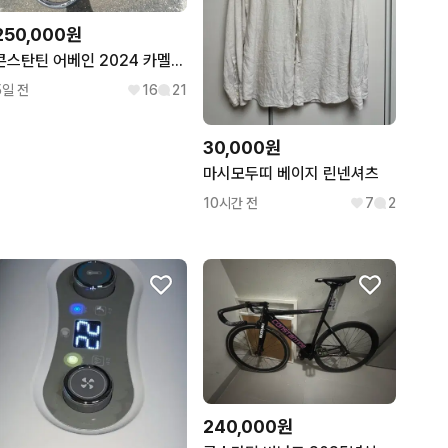
250,000원
콘스탄틴 어베인 2024 카멜레온 픽시 로드 판매/대차 자토바이
5일 전
16
21
30,000원
마시모두띠 베이지 린넨셔츠
10시간 전
7
2
240,000원