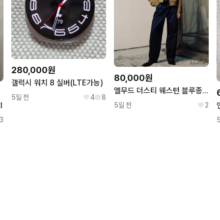
280,000원
80,000원
갤럭시 워치 8 실버(LTE가능)
엘무드 더스티 웨스턴 블루종 자켓 카키
5일 전
4
8
l
5일 전
2
3