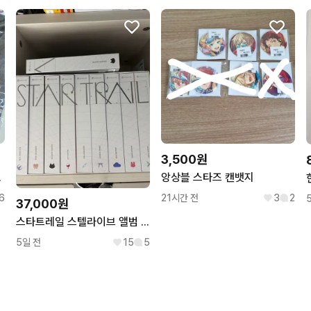
3,500원
d 미개봉 판매
앙상블 스타즈 캔뱃지
6
21시간 전
3
2
37,000원
스타트레일 스텔라이브 앨범 개당 (리제 리코 부키 시로 타비팔림)
5일 전
15
5