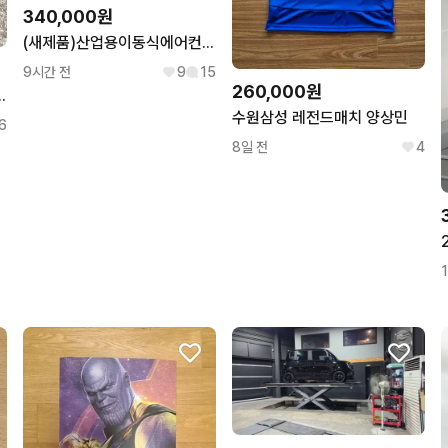
340,000원
(새제품)산업용이동식에어컨 공업용이동식에어컨 업소용이동식에어컨 공장에어컨
9시간 전
9
15
260,000원
이 BECK 7.5D 엔지니어 부츠
수원삼성 레전드매치 양상민
6
8일 전
4