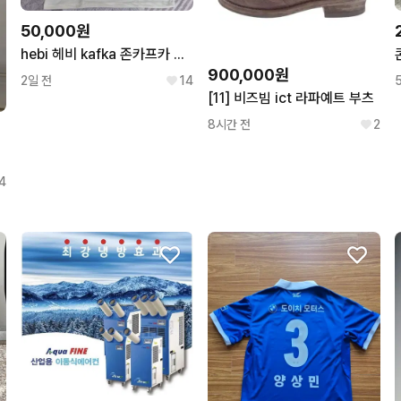
50,000원
hebi 헤비 kafka 존카프카 티셔츠 팝니다
900,000원
2일 전
14
[11] 비즈빔 ict 라파예트 부츠
8시간 전
2
4