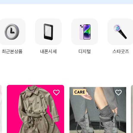
최근본상품
내폰시세
디지털
스타굿즈