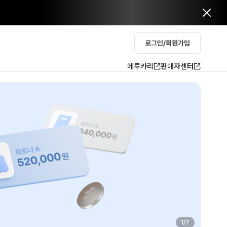
로그인/회원가입
메루카리
판매자센터
2
/
7