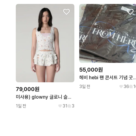
55,000원
헤비 hebi 팬 콘서트 기념 굿즈 From here m
3일 전
36
1
79,000원
미사용) glowny 글로니 슬리브리스 스커트 세트 M사이즈
1일 전
31
3