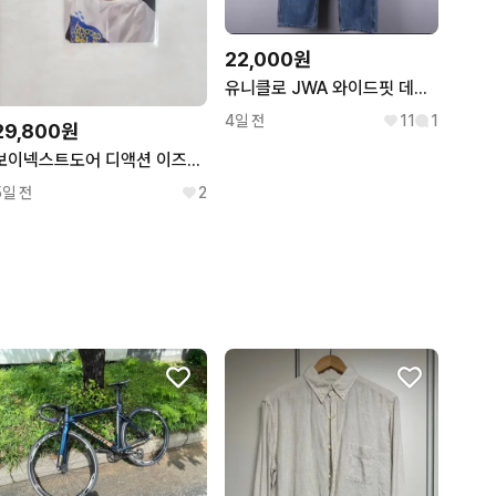
22,000원
유니클로 JWA 와이드핏 데님팬츠 84cm
4일 전
11
1
29,800원
보이넥스트도어 디액션 이즈위 4차 영통 태산 포카
5일 전
2