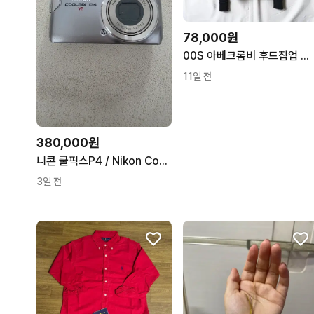
78,000원
00S 아베크롬비 후드집업 자켓 M0813
11일 전
380,000원
니콘 쿨픽스P4 / Nikon Coolpix P4 / Silver
3일 전