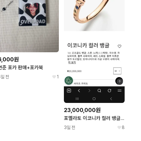
6,000원
연준 포카 판매+포카북
5일 전
1
23,000,000원
포멜라토 이코니카 컬러 뱅글 M
3일 전
8