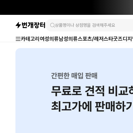
카테고리
여성의류
남성의류
스포츠/레저
스타굿즈
디지