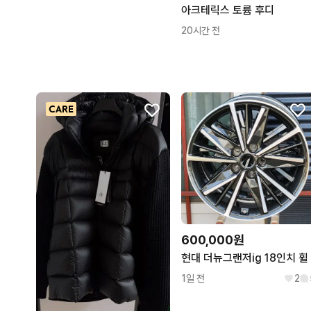
아크테릭스 토륨 후디
20시간 전
600,000원
현대 더뉴그랜저ig 18인치 휠
1일 전
2