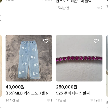
잔스포츠 비욘드팩 블랙
15시간 전
2
퍼프 원피스
1
40,000원
250,000원
(155)MLB 키즈 모노그램 NY 데님 팬츠
925 루비 테니스 팔찌
14시간 전
1
11일 전
12
1