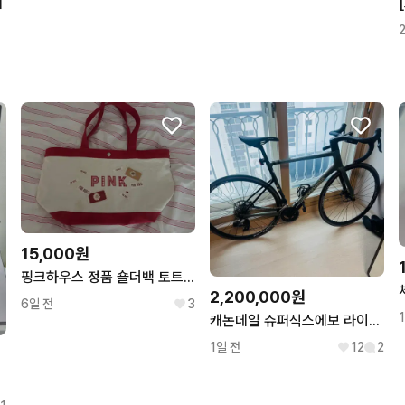
비
15,000원
핑크하우스 정품 숄더백 토트백 빈티지 pink house
2,200,000원
6일 전
3
캐논데일 슈퍼식스에보 라이벌이탭 팝니다
1일 전
12
2
이션