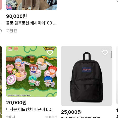
90,000원
,씰스티커,마테
폴로 랄프로렌 캐시미어100 니트 원피스 베이지
0
11일 전
20,000원
디지몬 어드벤처 피규어 LDCX 야미박스 도시락 인형 누이
25,000원
1일 전
8
1