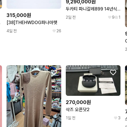
9,290,000원
두카티 파니갈레899 14년식 올 경정비 완료 차량 판매합니다
315,000원
2일 전
9
1
하게 판매합니다
[38]THEHWDOG파나마햇
4일 전
26
270,000원
샥즈 오픈닷2
1일 전
3