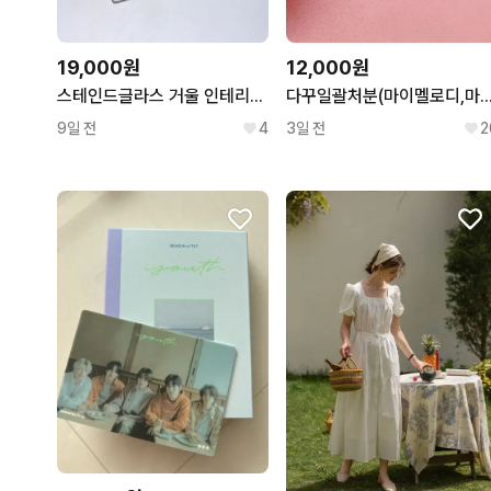
19,000원
12,000원
스테인드글라스 거울 인테리어 소품
다꾸일괄처분(마이멜로디,마멜,키티,산리오,필통,파우치
9일 전
4
3일 전
2