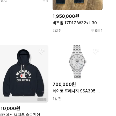
5일 전
9
1,950,000원
비즈빔 17D17 W32x L30
2일 전
8
1
700,000원
세이코 프레사지 SSA395 오토매틱 파워리저브
1일 전
110,000원
위캔더스 챔피온 후드집업