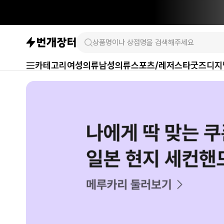
카테고리
여성의류
남성의류
스포츠/레저
스타굿즈
디지