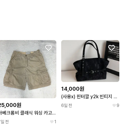
14,000원
(사용x) 핀터깔 y2k 빈티지 감성 버클 벨벳 토트백
25,000원
6일 전
9
아베크롬비 클래식 워싱 카고쇼츠 만원샵 GG29
7일 전
1