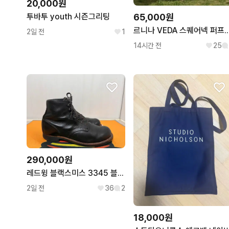
20,000원
투바투 youth 시즌그리팅
65,000원
르니나 VEDA 스퀘어넥 
2일 전
1
14시간 전
25
290,000원
레드윙 블랙스미스 3345 블랙 D8
2일 전
36
2
18,000원