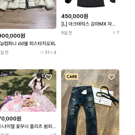
450,000원
[L] 아크테릭스 감마MX 자켓 블랙 판매합니다
9일 전
7
900,000원
Cp컴퍼니 dd쉘 피스타치오XL
2일 전
31
4
70,000원
스나이델 꽃무늬 플리츠 원피스 핑크 일본 사이즈 0 스나계