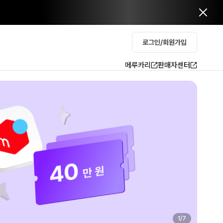
로그인/회원가입
메루카리
판매자센터
2
/
7