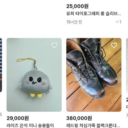
25,000원
유희 타이포그래피 롱 슬리브 옐로우
18시간 전
1
5
29,000원
380,000원
라이즈 은석 미니 송용돌이
레드윙 차심가죽 블랙크론다이크 9870