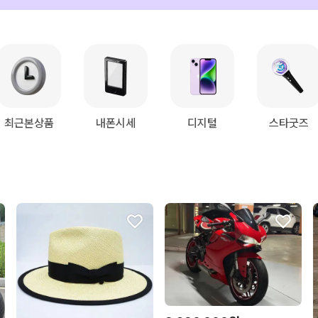
최근본상품
내폰시세
디지털
스타굿즈