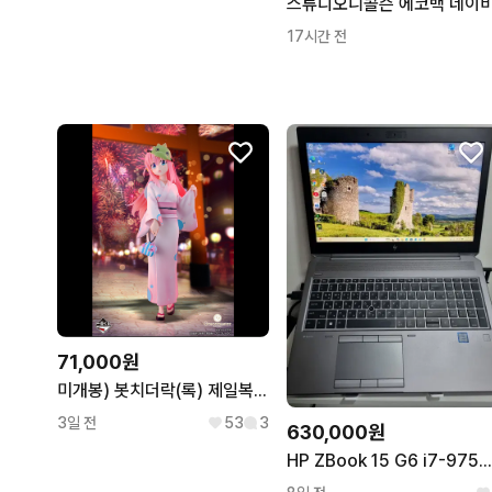
스튜디오니콜슨 에코백 네이
17시간 전
71,000원
미개봉) 봇치더락(록) 제일복권 쿠지 라스트원상 고토 히토리 피규어
3일 전
53
3
630,000원
HP ZBook 15 G6 i7-9750H / T2000 / 16GB / SSD 512GB / 전문가 워크스테