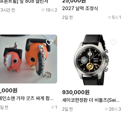
25,000원
[프론트휠] 짚 808 클린처
2027 날먹 조정식
23시간 전
19
2
2일 전
5
1
1,000원
930,000원
체인소맨 가챠 굿즈 싸게 팝니다(대롱가챠, 데포피그 피규어 가챠)
세이코한정판 더 비틀즈(Seiko The Beatles)새제품 판매합니다
1일 전
1
2일 전
26
3