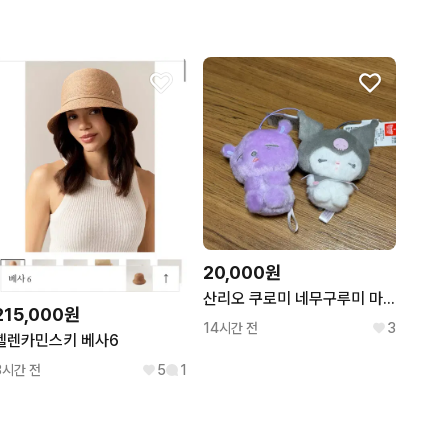
20,000원
산리오 쿠로미 네무구루미 마스코트
215,000원
14시간 전
3
헬렌카민스키 베사6
3시간 전
5
1