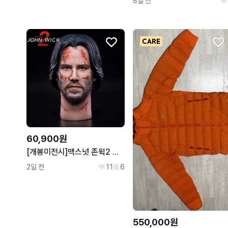
8일 전
60,900원
[개봉미전시]맥스넛 존윅2 데미지 헤드 1/6 피규어(핫토이x)
2일 전
11
6
550,000원