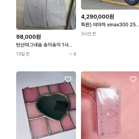
4,290,000원
특판) 야마하 xmax300 25년 3만 배달셋팅 저렴
3시간 전
98,000원
탄산마그네슘 송이송이 1사이즈 카고팬츠
13일 전
4