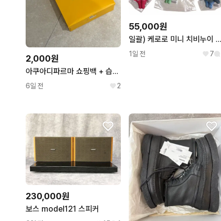
55,000원
일괄) 케로로 미니 치비누이 키링 인형 시크릿 
1일 전
7
2,000원
아쿠아디파르마 쇼핑백 + 습지 + 리본
6일 전
2
230,000원
보스 model121 스피커