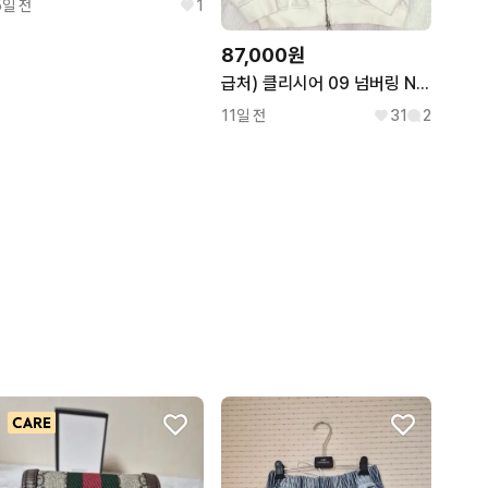
5일 전
1
87,000원
급처) 클리시어 09 넘버링 Numbering 후드집업 화이트 판매
11일 전
31
2