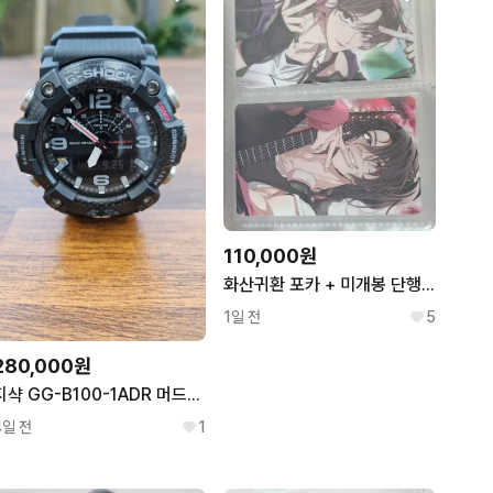
110,000원
화산귀환 포카 + 미개봉 단행본 + 청명 솜인형 깨찰떡묭
1일 전
5
280,000원
지샥 GG-B100-1ADR 머드마스터 S급 시계
4일 전
1