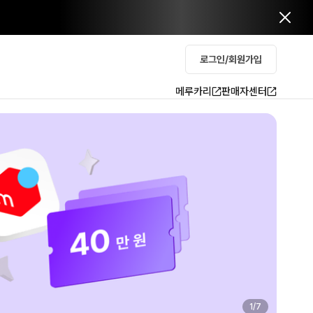
로그인/회원가입
메루카리
판매자센터
2
/
7