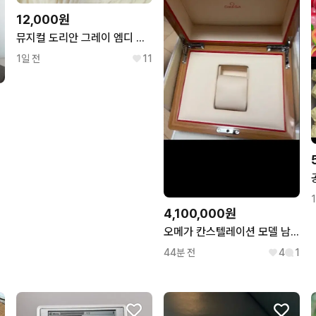
12,000원
뮤지컬 도리안 그레이 엠디 굿즈 L자 파일 김준수 시아준수
1일 전
11
4,100,000원
오메가 칸스텔레이션 모델 남성용 35mm 오토매틱 옐로우 골드 판매
44분 전
4
1