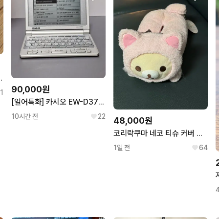
니커즈 운동화 230
90,000원
1
[일어특화] 카시오 EW-D3700 전자사전
10시간 전
22
48,000원
코리락쿠마 네코 티슈 커버 케이스 휴지 고양이 캣 인형 키링 후와후와
1일 전
64