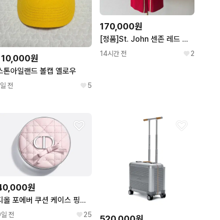
170,000원
[정품]St. John 센존 레드 니트 가디건
14시간 전
2
110,000원
스톤아일랜드 볼캡 옐로우
1일 전
5
40,000원
디올 포에버 쿠션 케이스 핑크보우
9일 전
25
520,000원