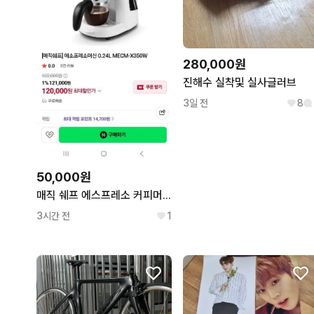
280,000원
진해수 실착및 실사글러브
3일 전
8
50,000원
매직 쉐프 에스프레소 커피머신기
3시간 전
1