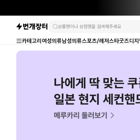
카테고리
여성의류
남성의류
스포츠/레저
스타굿즈
디지