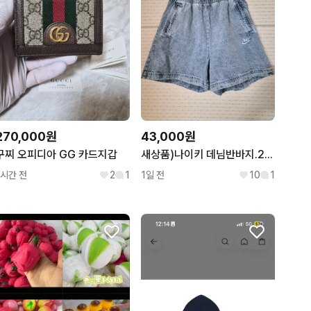
270,000원
43,000원
구찌 오피디아 GG 카드지갑
새상품)나이키 데님반바지.27~28
1시간 전
2
1
1일 전
10
1