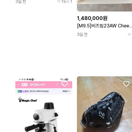
3일 전
15
1
1,480,000원
[M9.5]비즈빔23AW Cheekag Folk 치카
3일 전