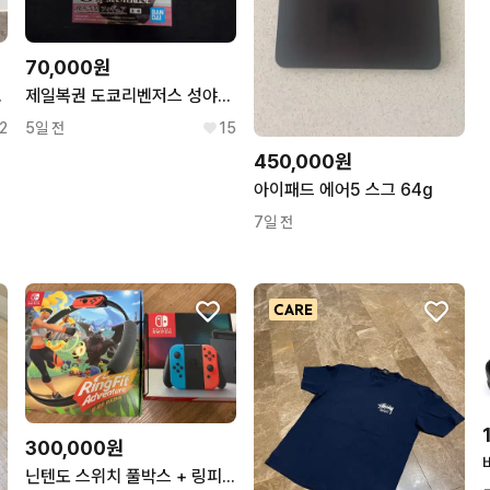
70,000원
그 포크 부츠
제일복권 도쿄리벤저스 성야결전편 c상 류구지 켄 피규어
2
5일 전
15
450,000원
아이패드 에어5 스그 64g
7일 전
300,000원
닌텐도 스위치 풀박스 + 링피트