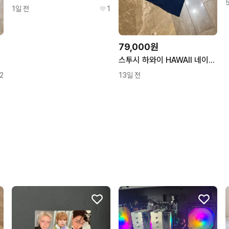
1일 전
1
79,000원
스투시 하와이 HAWAII 네이비 반팔
2
13일 전