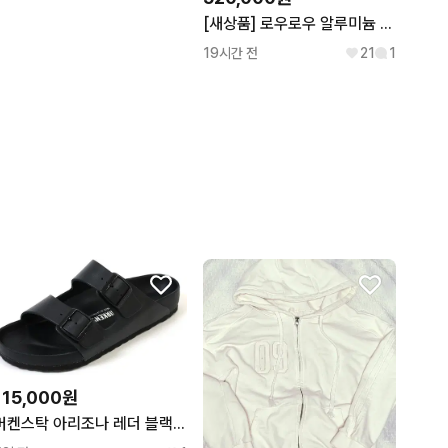
[새상품] 로우로우 알루미늄 캐리어 (17인치/실버/기내용)
19시간 전
21
1
115,000원
버켄스탁 아리조나 레더 블랙 - 레귤러 새상품