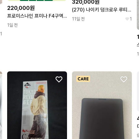
320,000원
220,000원
(270) 나이키 덩크로우 루티드인피스
프로미스나인 프미나 F4구역 1열
11일 전
1
케로로b
1일 전
1