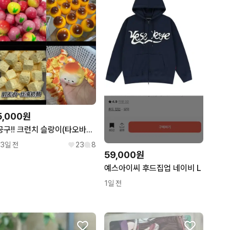
5,000원
공구!! 크런치 슬랑이(타오바오)
13일 전
23
8
59,000원
예스아이씨 후드집업 네이비 L
1일 전