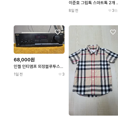
이준호 그립톡 스마
8일 전
3
68,000원
인켈 인티앰프 외장블루투스수신기 포함
1일 전
3