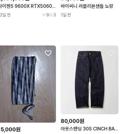
라이젠5 9600X RTX5060TI 컴퓨터 팝니다
바이씨니 러블리본샌들 노랑
12일 전
9
3
1일 전
80,000원
아웃스탠딩 30S CINCH BACK SELVEDGE WIDE PANTS
15,000원