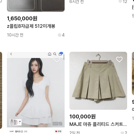
0
6시간 전
12
1,650,000원
z플립8자급제 512미개봉
10시간 전
4
100,000원
MAJE 마쥬 플리티드 스커트 팬츠 61
2일 전
2