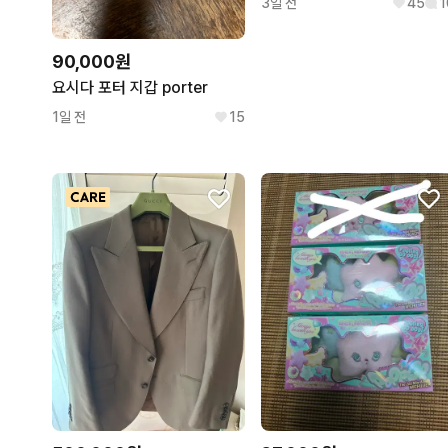
3일 전
45
1
90,000원
요시다 포터 지갑 porter
1일 전
15