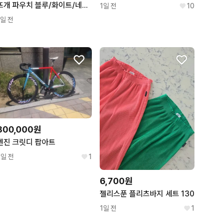
뜨개 파우치 블루/화이트/네이비
1일 전
10
1일 전
800,000원
엔진 크릿디 팝아트
2일 전
1
6,700원
젤리스푼 플리츠바지 세트 130
1일 전
1