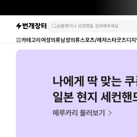
카테고리
여성의류
남성의류
스포츠/레저
스타굿즈
디지