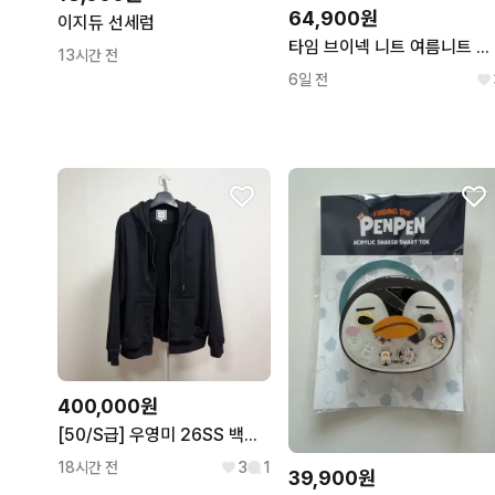
64,900원
이지듀 선세럼
타임 브이넥 니트 여름니트 스웨터 한섬 time 가디건 롱자켓 롱자캣 여름가디건 여름스웨터 명품의류 명품자켓
13시간 전
6일 전
400,000원
[50/S급] 우영미 26SS 백로고 후드집업 블랙
18시간 전
3
1
39,900원