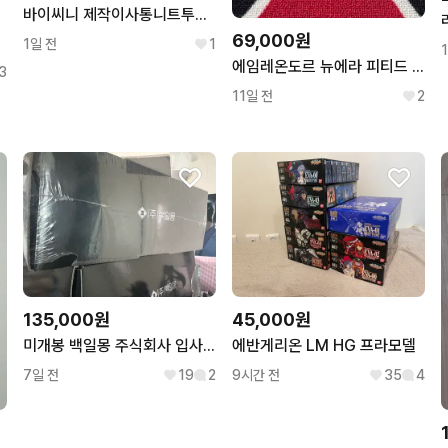
바이씨니 제작이사통니트투피스 소라
69,000원
1일 전
1
에임레온도르 뉴에라 피티드 햇 캡 7 1/8 다크 그린
3
11일 전
2
135,000원
45,000원
미개봉 백일몽 주식회사 입사키트
에반게리온 LM HG 프라모델
7일 전
19
2
9시간 전
35
4