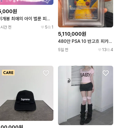
5,000원
미개봉 최애의 아이 벌룬 피규어 가챠 루비
2시간 전
5
1
5,110,000원
480만 PSA 10 반고흐 피카츄 포켓몬카드 고흐츄 팝니다
5일 전
13
4
100,000원