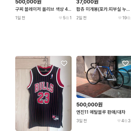
500,000원
37,000원
구찌 블레이저 올리브 색상 48사이즈
팝츄 미개봉(포카.띠부실 누군지 몰라요)...
1일 전
5
1
2일 전
19
500,000원
엔진11 메탈블루 판매/대차
3일 전
4
2