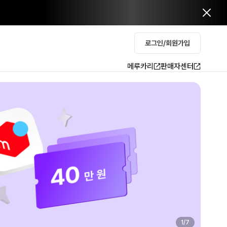
로그인/회원가입
메루카리
판매자센터
2
/
7