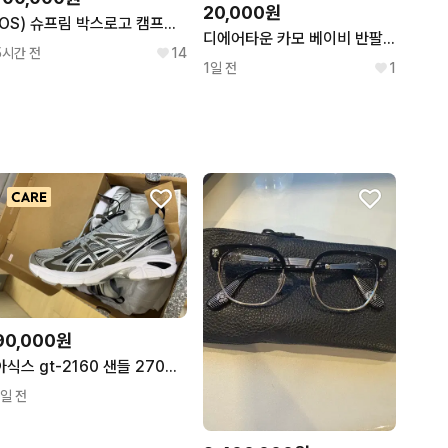
20,000원
(OS) 슈프림 박스로고 캠프캡 모자 블랙
디에어타운 카모 베이비 반팔 핑크 baby 에이블리 무신사 meego
5시간 전
14
1일 전
1
90,000원
아식스 gt-2160 샌들 270사이즈
1일 전