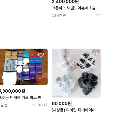
2,400,000원
크롬하츠 보넨노이슈어 1 블랙 실버 안경
20시간 전
1
5,300,000원
포켓몬 미개봉 카드 박스 판매 합니다.(가격 수정)
60,000원
7일 전
10
17
(새상품) 디마럽 디어마이러브 엔젤 하트 샌들 230