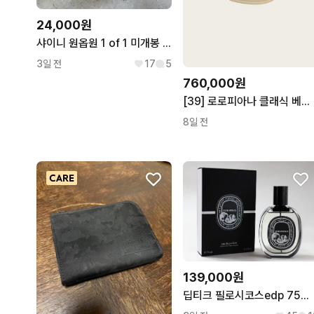
24,000원
샤이니 원옵원 1 of 1 미개봉 앨범
3일 전
17
5
760,000원
[39] 로로피아나 클래식 베이지 스웨이드 썸머 워크 로퍼
8일 전
139,000원
딥티크 필로시코스edp 75ml 미사용 새상품