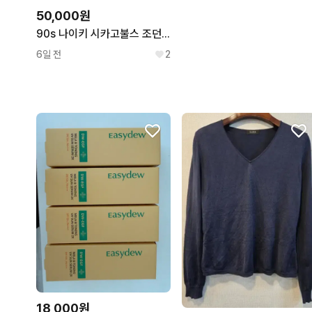
50,000원
90s 나이키 시카고불스 조던 농구 유니폼 져지 nba 올드스쿨
6일 전
2
18,000원