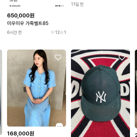
11일 전
650,000원
미우미우 가죽벨트85
6시간 전
12
1
168,000원