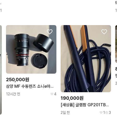
트톡 2개 일괄
1
250,000원
삼양 MF 수동렌즈 소니e마운트 135mm 판매합니다.
12시간 전
4
190,000원
[새상품] 글램팜 GP201TBK 고데기
2일 전
1
3