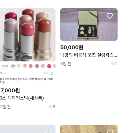
50,000원
백망되 비공식 굿즈 실링왁스 + 기타 굿즈
5일 전
2
17,000원
힌스 래디언스밤(새상품)
13일 전
6