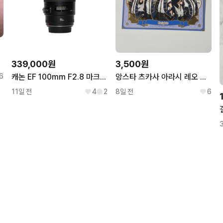
339,000원
3,500원
6
캐논 EF 100mm F2.8 마크로렌즈 USM (0316)
앙스타 츠카사 아라시 레오 세나 이즈미 리츠 나이츠 기고 특전 엽서
11일 전
4
2
8일 전
6