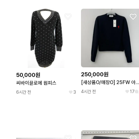
250,000원
50,000원
[새상품O/매장O] 25FW 아미 니트 여성 블랙 FK
씨바이끌로에 원피스
4시간 전
17
6시간 전
3