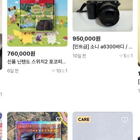
950,000원
[민트급] 소니 a6300바디 / SEL35F18렌즈
760,000원
10일 전
5
1
신품 닌텐도 스위치2 포코피아 에디션
6일 전
10
1
1