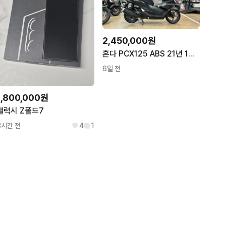
2,450,000원
혼다 PCX125 ABS 21년 1만KM 실키로수차량 판매중(배달세팅)
6일 전
1,800,000원
갤럭시 Z폴드7
3시간 전
4
1