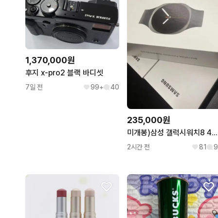
1,370,000원
후지 x-pro2 블랙 바디셋
7일 전
99+
40
235,000원
미개봉)삼성 갤럭시워치8 40mm 실버,그라파이트
2시간 전
81
9