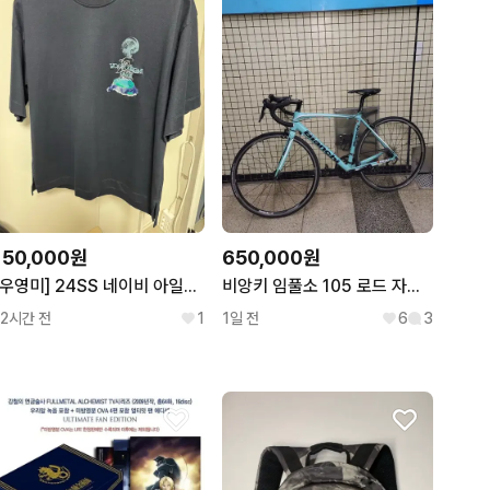
150,000원
650,000원
[우영미] 24SS 네이비 아일랜드 그래픽 티셔츠 [44]
비앙키 임풀소 105 로드 자전거 판/대
12시간 전
1
1일 전
6
3