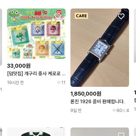
33,000원
[덤맛집] 개구리 중사 케로로 블리스터 참 컬렉션 키링 세트 가챠 피규어
S826
19시간 전
11
1
1,850,000원
론진 1926 콤비 판매합니다.
9일 전
60
4