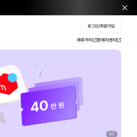
로그인/회원가입
메루카리
판매자센터
2
/
7