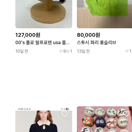
127,000원
80,000원
00's 폴로 랄프로렌 usa 플래그 화이트 볼캡 모자
스투시 파리 롱슬리브
10일 전
9
1
13일 전
1