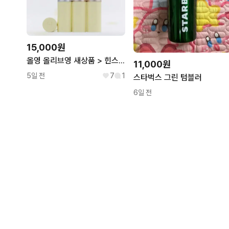
15,000원
올영 올리브영 새상품 > 힌스 래디언스 밤 한정 기획 오드 로즈 스크런치
11,000원
5일 전
7
1
스타벅스 그린 텀블러
6일 전