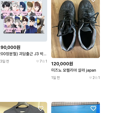
190,000원
200장분철) 괴담출근 J3 박민성 브라운 류재관 포카 포토카드
13일 전
7
1
120,000원
미즈노 모렐리아 살라 japan
1일 전
2
1