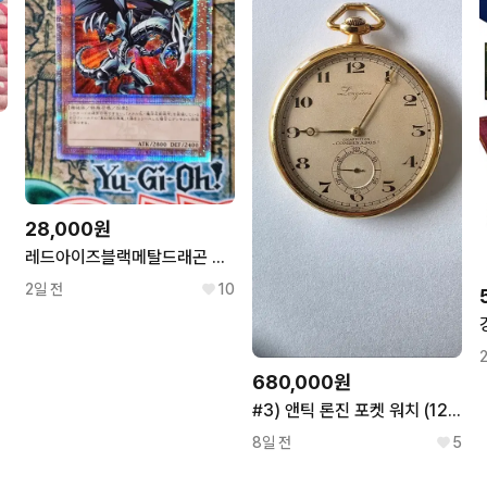
28,000원
레드아이즈블랙메탈드래곤 쿼터센추리시크릿 유희왕 QCLP-JP005
2일 전
10
680,000원
#3) 앤틱 론진 포켓 워치 (120년)
8일 전
5