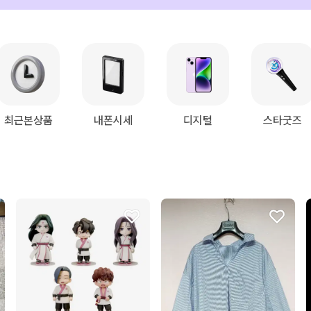
최근본상품
내폰시세
디지털
스타굿즈