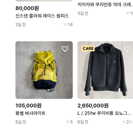
치이카와 쿠리만쥬 악마 
80,000원
5일 전
1
신스덴 플라워 레이스 원피스
2일 전
14
105,000원
2,650,000원
몽벨 버사라이트
L / 25fw 루이비통 모노그램 레더패치 후리스 자켓
8일 전
5
8일 전
2