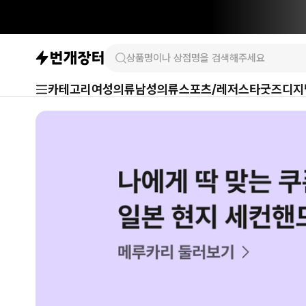
카테고리
여성의류
남성의류
스포츠/레저
스타굿즈
디지