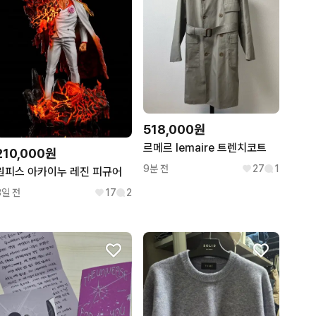
518,000원
르메르 lemaire 트렌치코트
210,000원
9분 전
27
1
원피스 아카이누 레진 피규어
3일 전
17
2