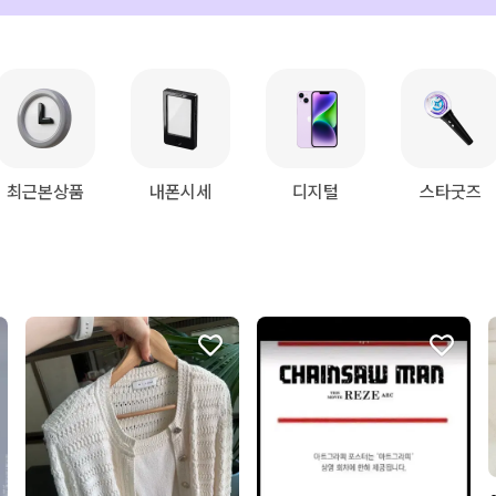
최근본상품
내폰시세
디지털
스타굿즈