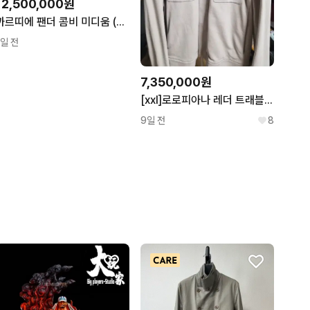
12,500,000원
까르띠에 팬더 콤비 미디움 (신형) W2PN0007
1일 전
7,350,000원
[xxl]로로피아나 레더 트래블러 바이커 그레인 가죽자켓
9일 전
8