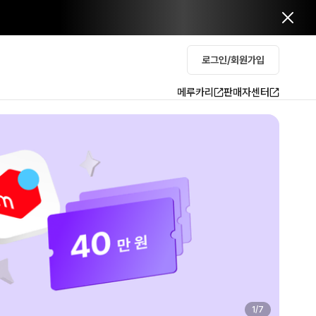
로그인/회원가입
메루카리
판매자센터
2
/
7