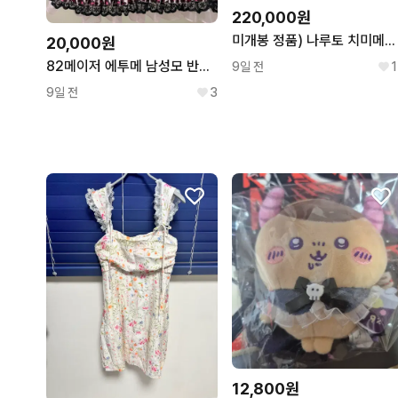
220,000원
미개봉 정품) 나루토 치미메가 푸치캬라 푸치캐러 10주년 한정판
20,000원
82메이저 에투메 남성모 반사 네임보드
9일 전
1
9일 전
3
12,800원