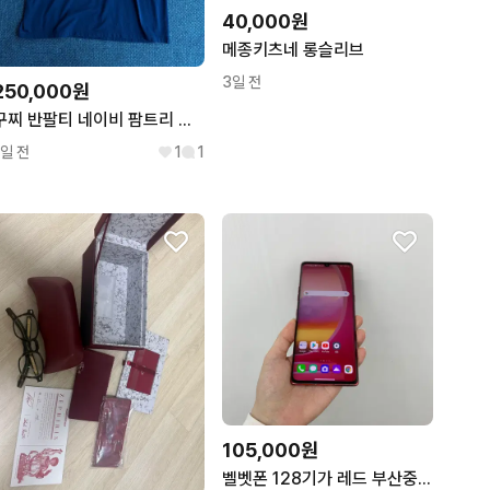
40,000원
메종키츠네 롱슬리브
3일 전
250,000원
구찌 반팔티 네이비 팜트리 티셔츠
1일 전
1
1
105,000원
벨벳폰 128기가 레드 부산중고폰 02134김해 양산 수원 인천