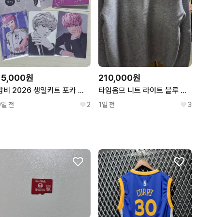
15,000원
210,000원
밤비 2026 생일키트 포카 외 플레이브 bamby plave
타임옴므 니트 라이트 블루 추천
9일 전
2
1일 전
3