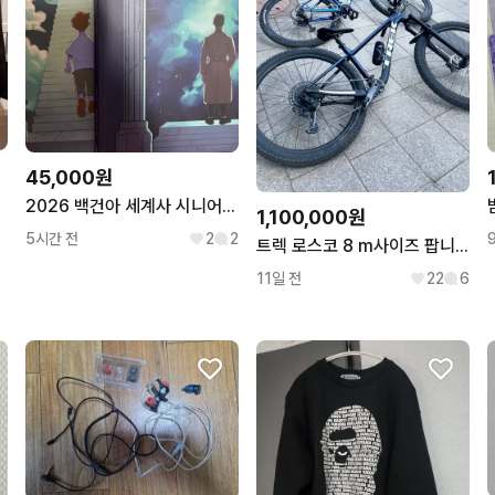
45,000원
2026 백건아 세계사 시니어 n제 판매
1,100,000원
5시간 전
2
2
트렉 로스코 8 m사이즈 팝니다
11일 전
22
6