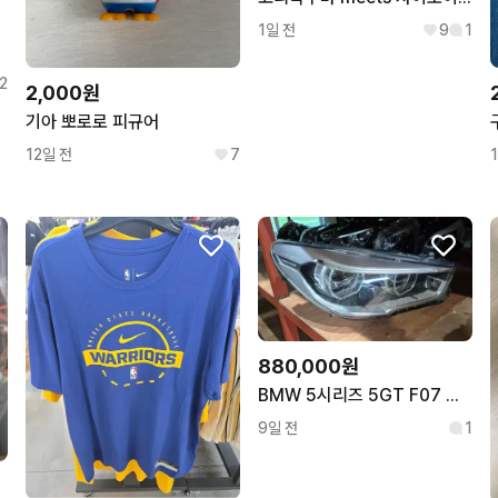
1일 전
9
1
2
2,000원
기아 뽀로로 피규어
12일 전
7
880,000원
BMW 5시리즈 5GT F07 후기형 풀 LED 중고 조수석 헤드라이트
9일 전
1