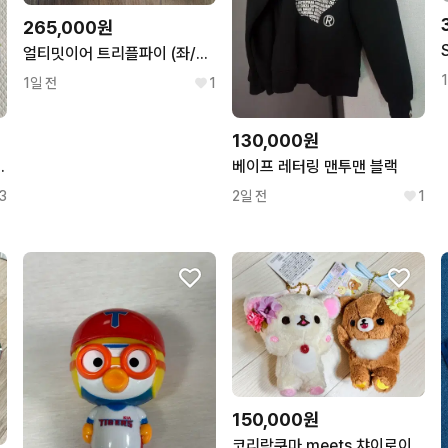
265,000원
얼티밋이어 트리플파이 (좌/우/예비 R유닛 + 커스텀/기본 케이블)
1일 전
1
130,000원
풀세트 포카 부채 키캡
베이프 레터링 맨투맨 블랙
3
2일 전
1
150,000원
코리락쿠마 meets 챠이로이코구마 2018 마루이 팝업 한정 가오가오 누이 세트