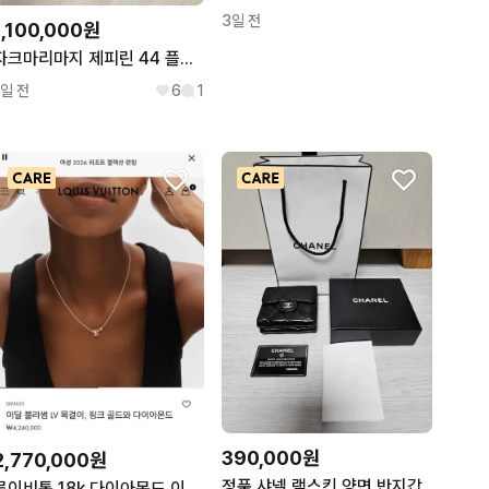
3일 전
1,100,000원
자크마리마지 제피린 44 플래쉬 팝니다
1일 전
6
1
390,000원
2,770,000원
정품 샤넬 램스킨 양면 반지갑
루이비통 18k 다이아몬드 이딜 블라썸 목걸이