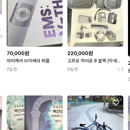
-10세대 램16 SSD256
1
70,000원
220,000원
마미케어 브이쎄라 퍼플
고프로 히어로 8 블랙 (악세사리 포함)
2일 전
5일 전
1