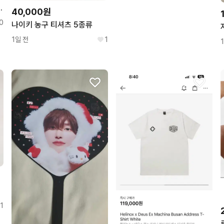
크레인 누이 누이 마코
40,000원
0
나이키 농구 티셔츠 5종류
1일 전
1
1