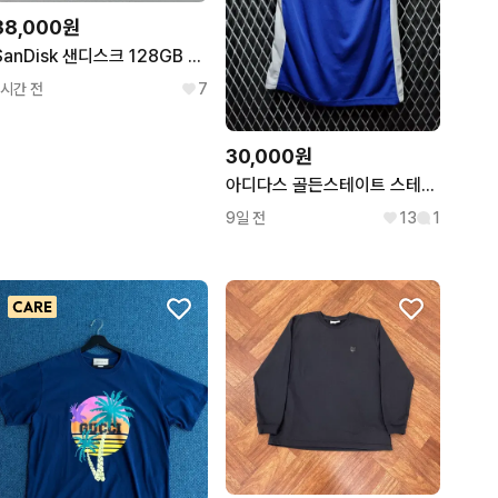
38,000원
SanDisk 샌디스크 128GB 닌텐도 스위치 Micro SD 메모리 카드 슈퍼마리오
1시간 전
7
30,000원
아디다스 골든스테이트 스테판커리 스윙맨져지
9일 전
13
1