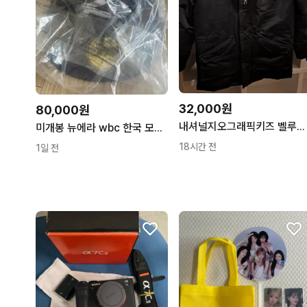
32,000원
80,000원
내셔널지오그래픽키즈 벨루가 덕다운패딩 160
미개봉 뉴에라 wbc 한국 모자 7 3/8 58.7
18시간 전
1일 전