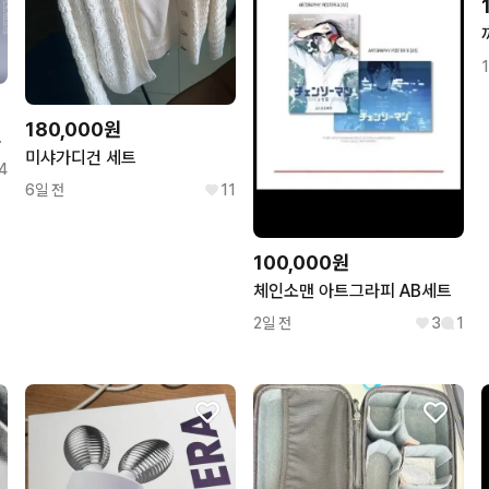
180,000원
ms559
미샤가디건 세트
4
6일 전
11
100,000원
체인소맨 아트그라피 AB세트
2일 전
3
1