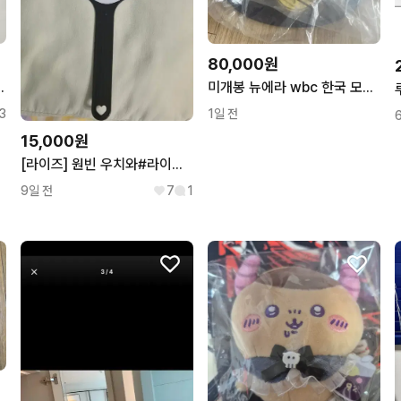
80,000원
217 벨바텀 데님팬츠
미개봉 뉴에라 wbc 한국 모자 7 3/8 58.7
3
1일 전
15,000원
[라이즈] 원빈 우치와#라이즈비공굿#라이즈우치와#라이즈원빈#또오꾸마#하트부채
9일 전
7
1