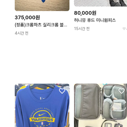
80,000원
375,000원
허니뮤 후드 미니원피스
(정품)크롬하츠 실리크롬 블루대거 목걸이
15시간 전
4시간 전