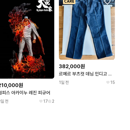
382,000원
르메르 부츠컷 데님 인디고 컬러 52사이즈 신품
1일 전
15
210,000원
원피스 아카이누 레진 피규어
3일 전
17
2