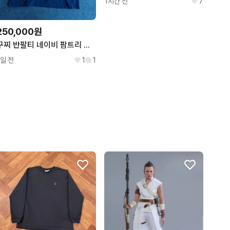
1시간 전
7
250,000원
구찌 반팔티 네이비 팜트리 티셔츠
1일 전
1
1