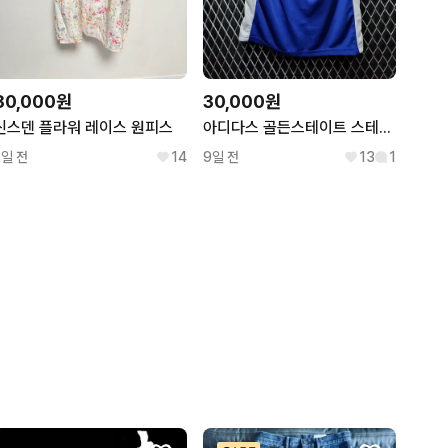
80,000원
30,000원
신스덴 플라워 레이스 원피스
아디다스 골든스테이트 스테판커리 스윙맨져지
2일 전
14
9일 전
13
1