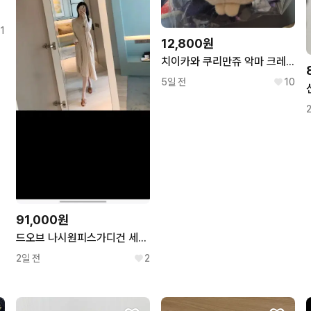
1
12,800원
치이카와 쿠리만쥬 악마 크레인 누이 누이 마코
5일 전
10
91,000원
드오브 나시원피스가디건 세트 핑크
2일 전
2