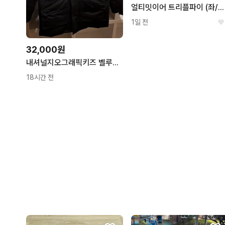
얼티밋이어 트리플파이 (좌/우/예비 R유닛 + 커스텀/기본 케이블)
1일 전
32,000원
내셔널지오그래픽키즈 벨루가 덕다운패딩 160
18시간 전