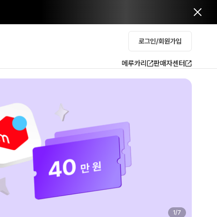
로그인/회원가입
메루카리
판매자센터
2
/
7