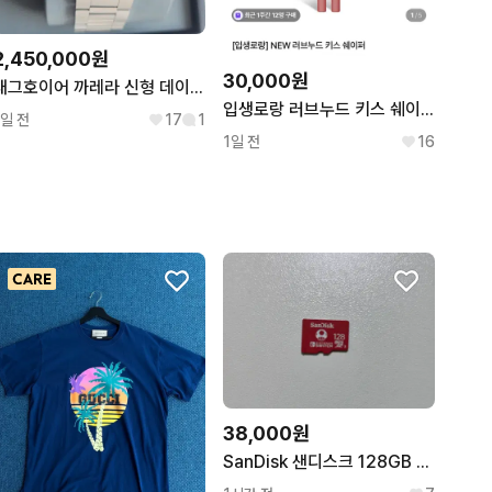
2,450,000원
30,000원
태그호이어 까레라 신형 데이데이트 41mm 블랙 로즈골드
입생로랑 러브누드 키스 쉐이퍼 립라이너 44 누드라빌리에
1일 전
17
1
1일 전
16
38,000원
SanDisk 샌디스크 128GB 닌텐도 스위치 Micro SD 메모리 카드 슈퍼마리오