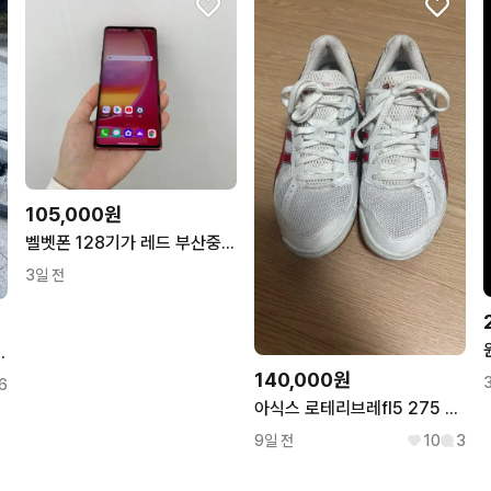
105,000원
벨벳폰 128기가 레드 부산중고폰 02134김해 양산 수원 인천
3일 전
m사이즈 팝니다
140,000원
6
아식스 로테리브레fl5 275 체대입시화
9일 전
10
3