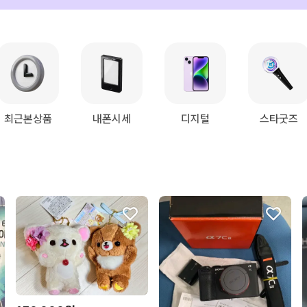
최근본상품
내폰시세
디지털
스타굿즈