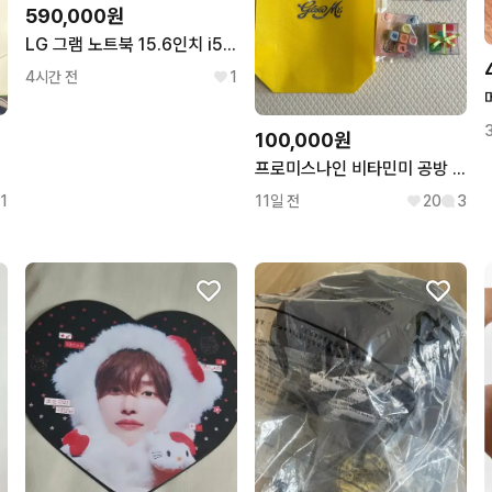
590,000원
LG 그램 노트북 15.6인치 i5-10세대 램16 SSD256
4시간 전
1
100,000원
프로미스나인 비타민미 공방 풀세트 포카 부채 키캡
1
11일 전
20
3