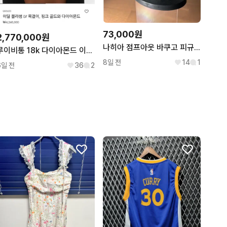
73,000원
2,770,000원
나히아 점프아웃 바쿠고 피규어
루이비통 18k 다이아몬드 이딜 블라썸 목걸이
8일 전
14
1
6일 전
36
2