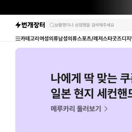
카테고리
여성의류
남성의류
스포츠/레저
스타굿즈
디지