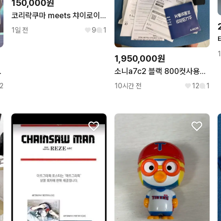
150,000원
코리락쿠마 meets 챠이로이코구마 2018 마루이 팝업 한정 가오가오 누이 세트
1일 전
9
1
1,950,000원
어 n제 판매
소니a7c2 블랙 800컷사용한 신동급 판매합니다
2
10시간 전
12
1