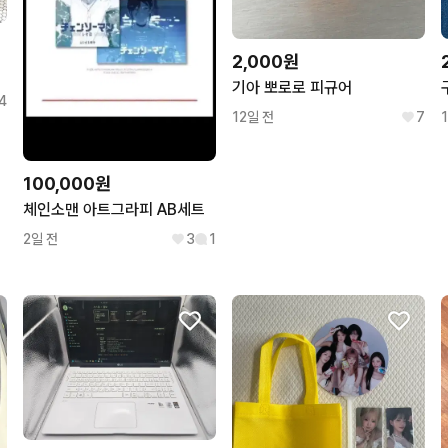
2,000원
기아 뽀로로 피규어
4
12일 전
7
100,000원
체인소맨 아트그라피 AB세트
2일 전
3
1