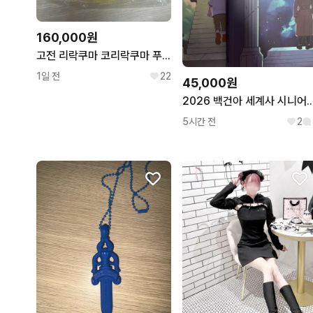
160,000원
고전 리락쿠마 코리락쿠마 푸딩 런치 플레이트 그릇 접시
1일 전
22
45,000원
2026 백건아 세계사 시니
5시간 전
2