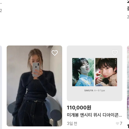
 새들 로터스 반지갑
2
110,000원
미개봉 엔시티 위시 디아이콘 카톡 특전 포함 사쿠야 ab타입 유닛 포카
3일 전
7