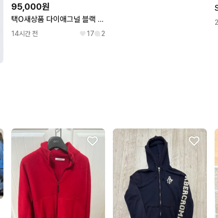
95,000원
택O새상품 다이애그널 블랙 레이어드 튜브탑 택달린 새상품 팝니다
14시간 전
17
2