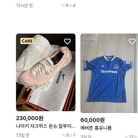
12시간 전
8
4
230,000원
60,000원
나이키 자크뮈스 문슈 알루미늄 핑크 275
에버튼 홈유니폼
13일 전
6
1
3일 전
12