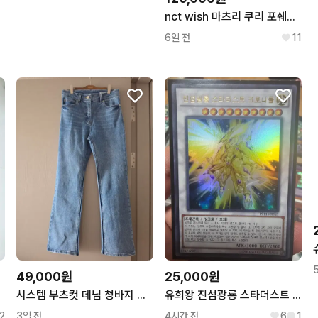
nct wish 마츠리 쿠리 포쉐트 파우치
6일 전
11
49,000원
25,000원
시스템 부츠컷 데님 청바지 라이트블루
유희왕 진섬광룡 스타더스트 팝니다
2
3일 전
4시간 전
6
1