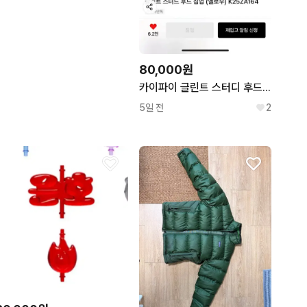
80,000원
카이파이 글린트 스터디 후드 집업 옐로우 M
5일 전
2