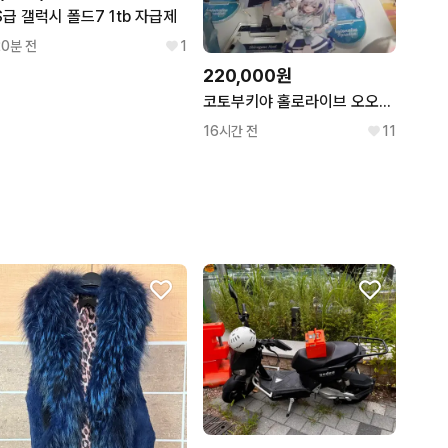
S급 갤럭시 폴드7 1tb 자급제
20분 전
1
220,000원
코토부키야 홀로라이브 오오조라 스바루 스케일 피규어
16시간 전
11