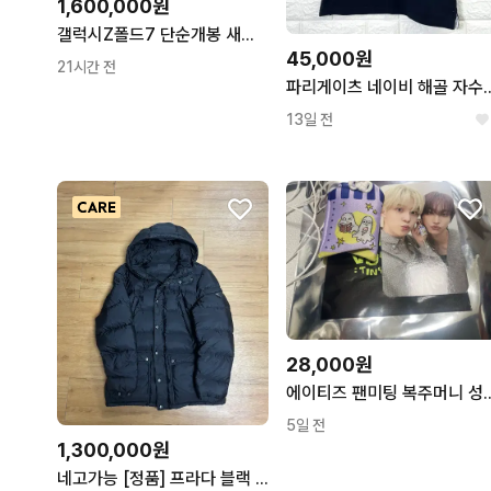
1,600,000원
갤럭시Z폴드7 단순개봉 새제품 판매합니다.
45,000원
21시간 전
파리게이츠 네이비 해골 
13일 전
28,000원
에이티즈 팬미팅 복주머
5일 전
1,300,000원
네고가능 [정품] 프라다 블랙 패딩 50사이즈