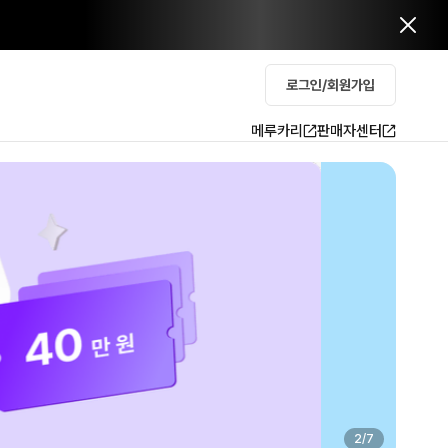
로그인/회원가입
메루카리
판매자센터
2
/
7