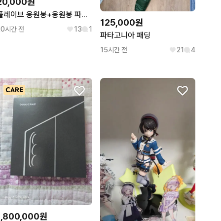
20,000원
플레이브 응원봉+응원봉 파츠 은호 구버전
125,000원
20시간 전
13
1
파타고니아 패딩
15시간 전
21
4
1,800,000원