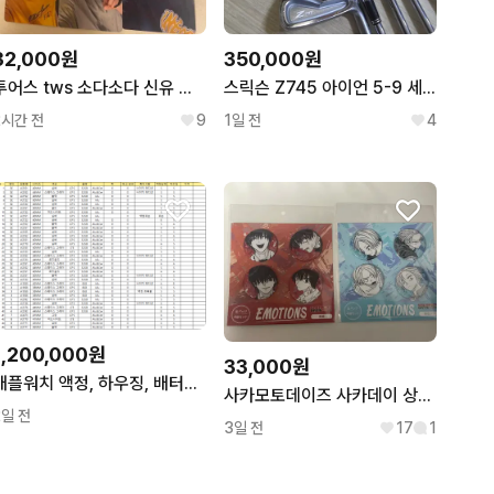
32,000원
350,000원
투어스 tws 소다소다 신유 도훈 영재 한진 지훈 경민 hmv 특전 포카 판매
스릭슨 Z745 아이언 5-9 세트
2시간 전
9
1일 전
4
1,200,000원
33,000원
애플워치 액정, 하우징, 배터리 추출용, 클라우드 락, 부품용
사카모토데이즈 사카데이 상점페어 이모션 캔뱃지 세트 나구모 신 미개봉
2일 전
3일 전
17
1