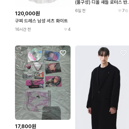
(풀구성) 디올
6일 전
7
120,000원
구찌 드레스 남성 셔츠 화이트
16시간 전
4
17,800원