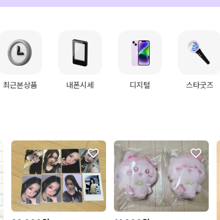
최근본상품
내폰시세
디지털
스타굿즈