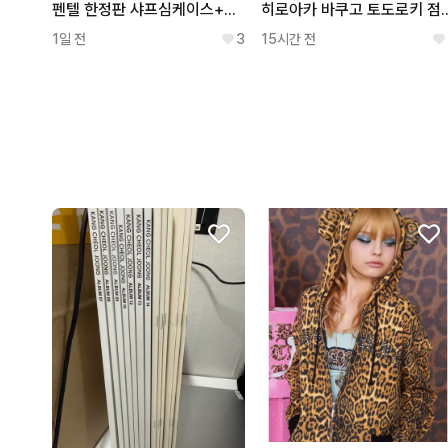
펜텔 한정판 샤프심케이스+샤프심 20통 팝니다
히로아카 바쿠고 토도로키 점프샵 원화 버스데이 티
1일 전
3
15시간 전