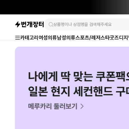
카테고리
여성의류
남성의류
스포츠/레저
스타굿즈
디지