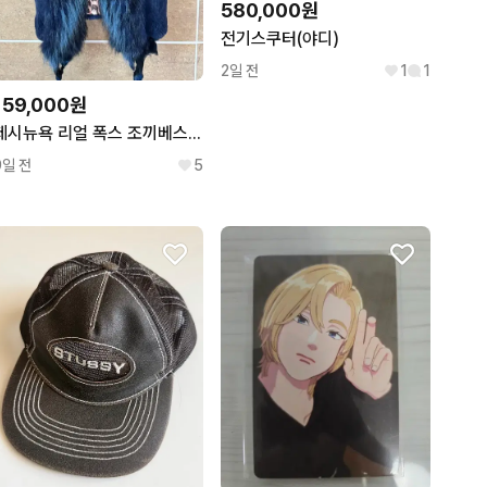
580,000원
전기스쿠터(야디)
2일 전
1
1
159,000원
제시뉴욕 리얼 폭스 조끼베스트
9일 전
5