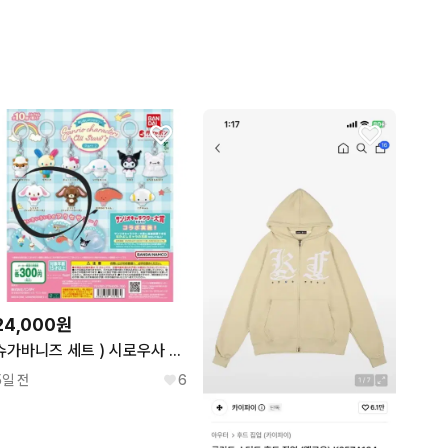
24,000원
슈가바니즈 세트 ) 시로우사 쿠로우사 산리오 올스타즈 메지루시 가챠
5일 전
6