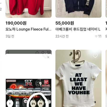
셔츠 미개봉 2종 일괄 공식굿즈 덤 많이
2
190,000원
55,000원
모노하 Lounge Fleece Full-Zip Up 레드색
아베크롬비 후드집업 네이비 L
3일 전
22시간 전
11