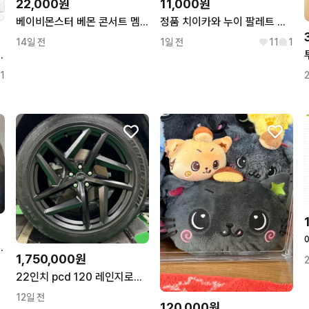
22,000원
11,000원
베이비몬스터 베몬 콘서트 멤버쉽 특전 포카 판매 루카 파리타 아사 라미 치키타
정품 치이카와 누이 팔레트 벚꽃색 마스코트. 벚꽃 하치와레, 쿠리만쥬
14일 전
1일 전
11
1
자수 민소매 카라티 1
1
니 성화 윤호 호화즈
1,750,000원
22인치 pcd 120 레인지로버 칸 타입52 디자인 블랙 휠 신품
12일 전
120,000원