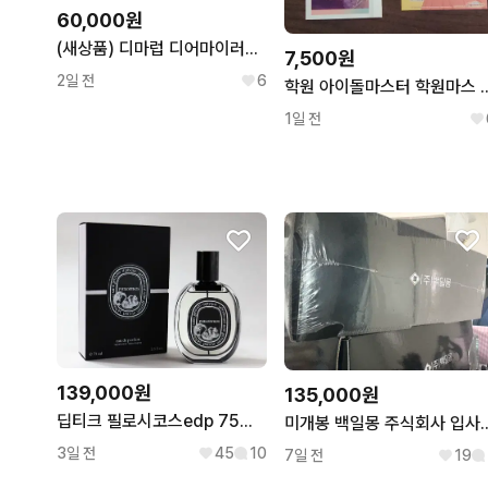
60,000원
(새상품) 디마럽 디어마이러브 엔젤 하트 샌들 230
7,500원
2일 전
6
학원 아이돌마스터 학원마스
1일 전
139,000원
135,000원
딥티크 필로시코스edp 75ml 미사용 새상품
미개봉 백일몽 주
3일 전
45
10
7일 전
19