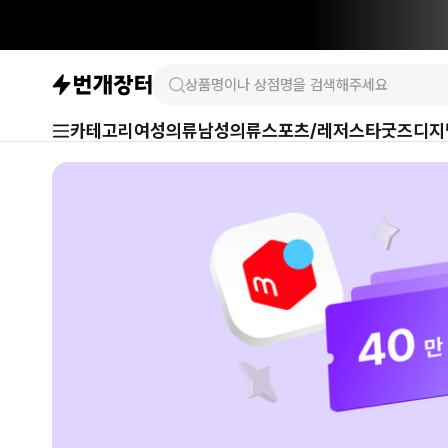
카테고리
여성의류
남성의류
스포츠/레저
스타굿즈
디지