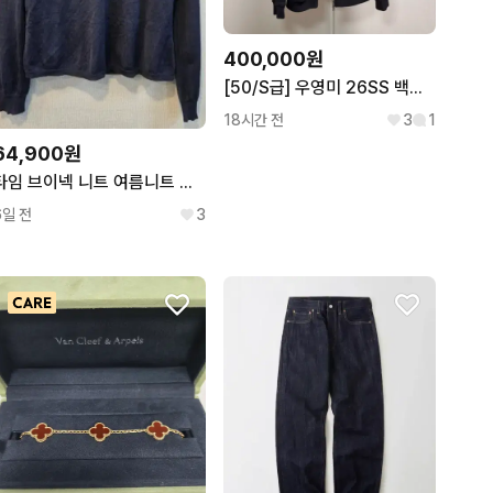
400,000원
[50/S급] 우영미 26SS 백로고 후드집업 블랙
18시간 전
3
1
64,900원
타임 브이넥 니트 여름니트 스웨터 한섬 time 가디건 롱자켓 롱자캣 여름가디건 여름스웨터 명품의류 명품자켓
6일 전
3