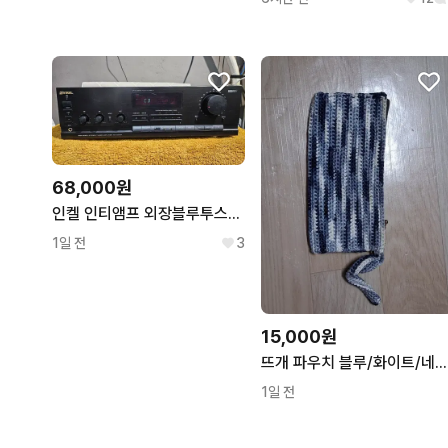
68,000원
인켈 인티앰프 외장블루투스수신기 포함
1일 전
3
15,000원
뜨개 파우치 블루/화이트/네이비
1일 전