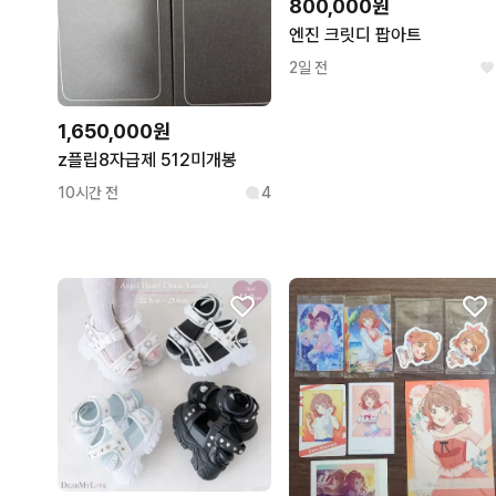
800,000원
엔진 크릿디 팝아트
2일 전
1,650,000원
z플립8자급제 512미개봉
10시간 전
4