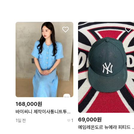
168,000원
바이씨니 제작이사통니트투피스 소라
69,000원
1일 전
1
에임레온도르 뉴에라 피티드 햇