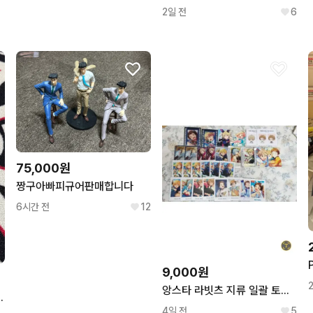
2일 전
6
75,000원
짱구아빠피규어판매합니다
6시간 전
12
9,000원
앙스타 라빗츠 지류 일괄 토모야 나즈나 미츠루 하지메 파샷츠 파샤 과금
 캡 7 1/8 다크 그린
4일 전
5