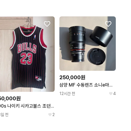
250,000원
삼양 MF 수동렌즈 소니e마운트 135mm 판매합니다.
12시간 전
4
50,000원
90s 나이키 시카고불스 조던 농구 유니폼 져지 nba 올드스쿨
6일 전
2