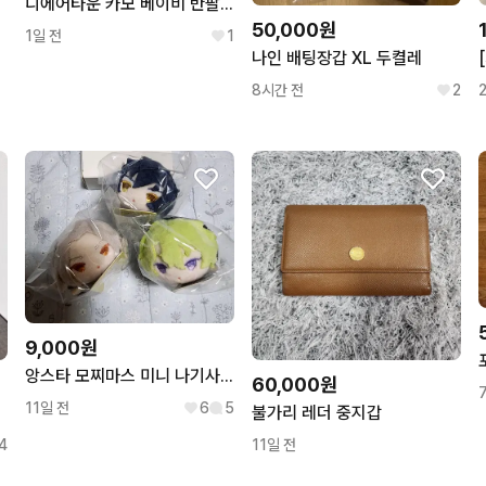
디에어타운 카모 베이비 반팔 핑크 baby 에이블리 무신사 meego
50,000원
1일 전
1
나인 배팅장갑 XL 두켤레
8시간 전
2
9,000원
앙스타 모찌마스 미니 나기사 쥰 히요리
60,000원
11일 전
6
5
불가리 레더 중지갑
4
11일 전