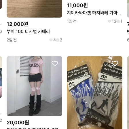
11,000원
치이카와마켓 하치와레 가마구치 동전지갑 파우치 인형 키링 카라비너
1일 전
13
1
 가쿠마스 하나미 우메
12,000원
부이 100 디지털 카메라
6
2일 전
4
2
식회사 입사키트
2
20,000원