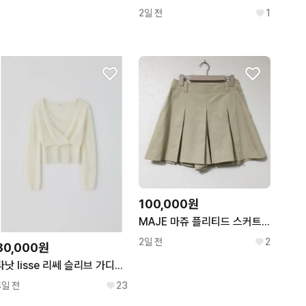
2일 전
1
100,000원
MAJE 마쥬 플리티드 스커트 팬츠 61
2일 전
2
80,000원
타낫 lisse 리쎄 슬리브 가디건 셋업
4일 전
23