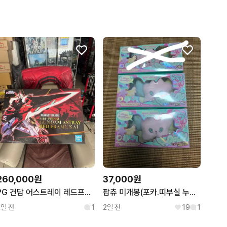
260,000원
37,000원
PG 건담 어스트레이 레드프레임 카이 신품 판매
팝츄 미개봉(포카.띠부실 누군지 몰라요)...
2일 전
1
2일 전
19
1