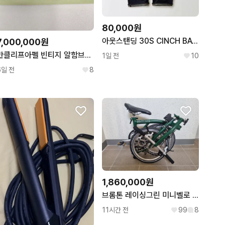
80,000원
아웃스탠딩 30S CINCH BACK SELVEDGE WIDE PANTS
7,000,000원
반클리프아펠 빈티지 알함브라 커넬리언 5모티브 팔찌
1일 전
10
6일 전
8
1,860,000원
브롬톤 레이싱그린 미니벨로 자전거 팝니다
11시간 전
99
8