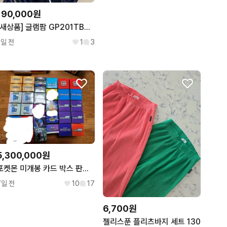
190,000원
[새상품] 글램팜 GP201TBK 고데기
2일 전
1
3
5,300,000원
포켓몬 미개봉 카드 박스 판매 합니다.(가격 수정)
7일 전
10
17
6,700원
젤리스푼 플리츠바지 세트 130