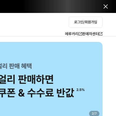
로그인/회원가입
메루카리
판매자센터
2
/
7