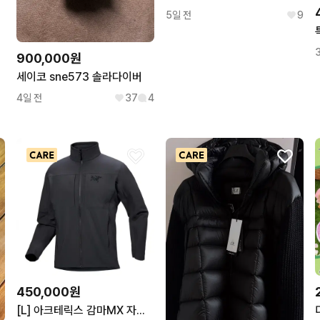
5일 전
9
900,000원
세이코 sne573 솔라다이버
4일 전
37
4
450,000원
[L] 아크테릭스 감마MX 자켓 블랙 판매합니다