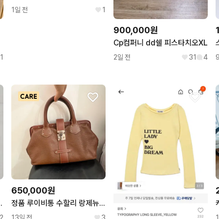
1일 전
1
900,000원
Cp컴퍼니 dd쉘 피스타치오XL
1
2일 전
31
4
650,000원
이저 카드지갑 M81015
정품 루이비통 수할리 랑제뉴 PM 토트백 가방 가로33
2
13일 전
3