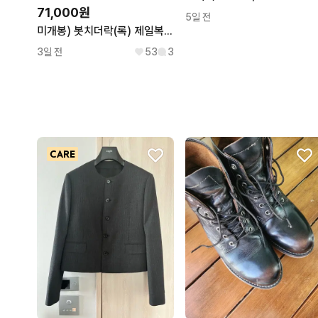
71,000원
5일 전
미개봉) 봇치더락(록) 제일복권 쿠지 라스트원상 고토 히토리 피규어
3일 전
53
3