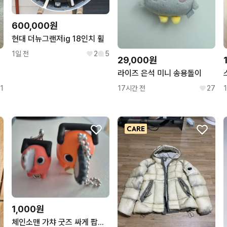
600,000원
현대 더뉴그랜저ig 18인치 휠
1일 전
2
5
29,000원
라이즈 은석 미니 송용돌이
1
17시간 전
27
1,000원
체인소맨 가챠 굿즈 싸게 팝니다(대롱가챠, 데포피그 피규어 가챠)