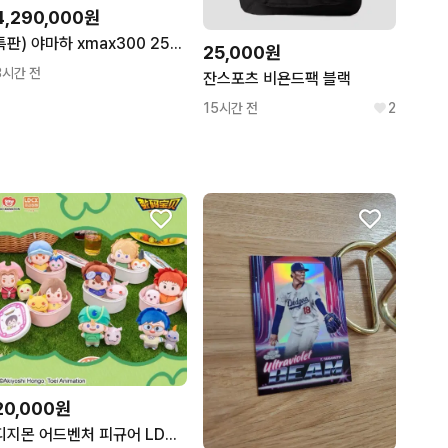
4,290,000원
특판) 야마하 xmax300 25년 3만 배달셋팅 저렴하게 판매합니다
25,000원
3시간 전
잔스포츠 비욘드팩 블랙
15시간 전
2
20,000원
디지몬 어드벤처 피규어 LDCX 야미박스 도시락 인형 누이