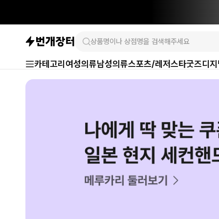
카테고리
여성의류
남성의류
스포츠/레저
스타굿즈
디지