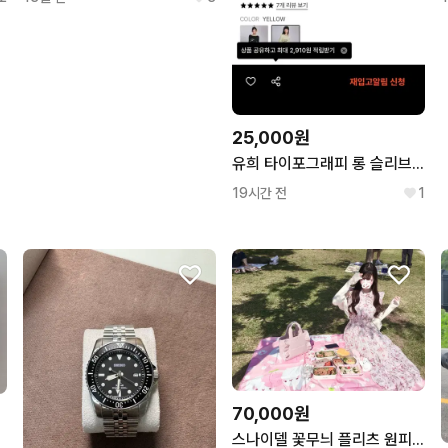
25,000원
유희 타이포그래피 롱 슬리브 옐로우
19시간 전
1
70,000원
스나이델 꽃무늬 플리츠 원피스 핑크 일본 사이즈 0 스나계