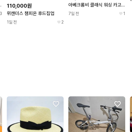
구루미 마스코트
아베크롬비 클래식 워싱 카고쇼츠 만원샵 GG29
110,000원
위캔더스 챔피온 후드집업
3
7일 전
1
1일 전
2