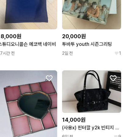
18,000원
20,000원
스튜디오니콜슨 에코백 네이비
투바투 youth 시즌그리팅
17시간 전
2일 전
1
14,000원
(사용x) 핀터깔 y2k 빈티지 감성 버클 벨벳 토트백
6일 전
9