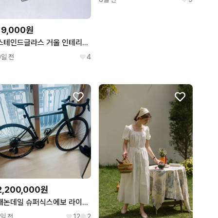
19,000원
스테인드글라스 거울 인테리어 소품
9일 전
4
2,200,000원
캐논데일 슈퍼식스에보 라이벌이탭 팝니다
1일 전
12
2