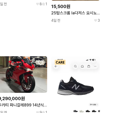
1일 전
8
1
15,500원
25탑스크롬 la다저스 요시노부 야마모토 인서트 야구카드
4일 전
3
9,290,000원
두카티 파니갈레899 14년식 올 경정비 완료 차량 판매합니다
2일 전
9
1