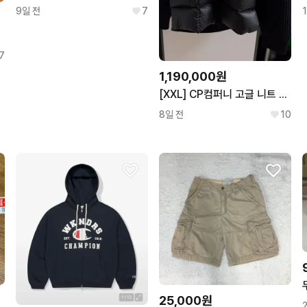
9일 전
7
870
7
1,190,000원
[XXL] CP컴퍼니 고글 니트 패딩
8일 전
10
25,000원