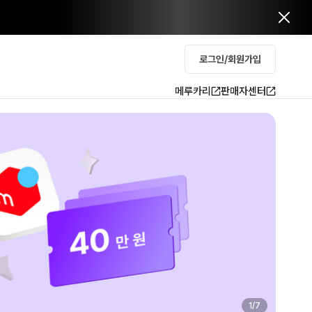
로그인/회원가입
메루카리
판매자센터
2
/
7