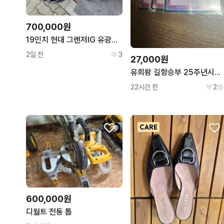
700,000원
19인치 현대 그랜저IG 유광블랙 순정휠 1대분
2일 전
3
27,000원
유희왕 길항승부 25주년시크릿레어
22시간 전
2
600,000원
디월트 전동 톱