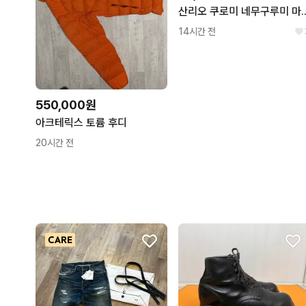
산리오 쿠로미 네무
14시간 전
550,000원
아크테릭스 토륨 후디
20시간 전