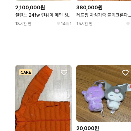
2,100,000원
380,000원
셀린느 24fw 런웨이 메인 셋업 자켓
레드윙 차심가죽 블랙크론다이크 9
18시간 전
14
1
15시간 전
20,000원