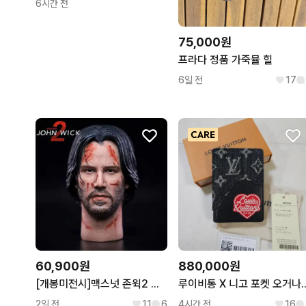
6시간 전
75,000원
프라다 정품 가죽뮬 힐
6일 전
17
60,900원
880,000원
[개봉미전시]맥스넛 존윅2 데미지 헤드 1/6 피규어(핫토이x)
루이비통 X 니고 포켓 오거나
2일 전
11
6
4시간 전
16