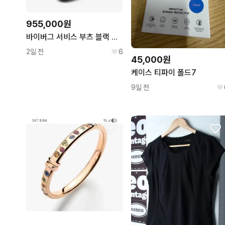
955,000원
바이버그 서비스 부츠 블랙 크롬악셀 9.5E
2일 전
6
45,000원
케이스 티파이 폴드7
9일 전