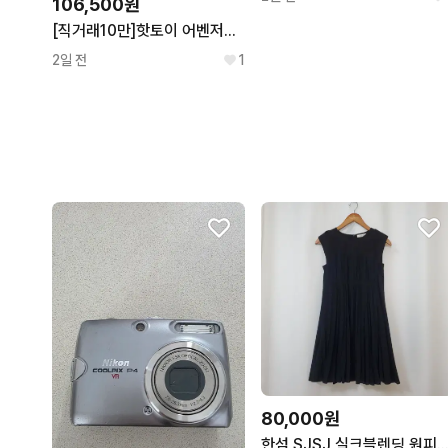
106,500원
[직거래10만]핫토이 어벤저스 인피니티워 타노스
2일 전
1
80,000원
한섬 SJSJ 실크블렌딩 원피스