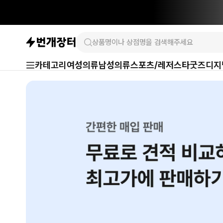
카테고리
여성의류
남성의류
스포츠/레저
스타굿즈
디지