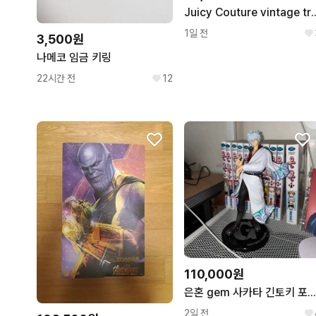
Juicy Couture vintag
1일 전
3,500원
나메코 임금 키링
22시간 전
12
110,000원
은혼 gem 사카타 긴토키 포크 피규
2일 전