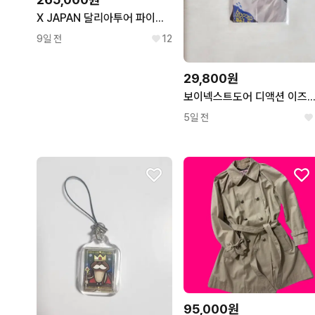
X JAPAN 달리아투어 파이널 DVD 완전 한정판
9일 전
12
29,800원
보이넥스트도어 디액션 이즈위 4차 영통 태산
5일 전
95,000원