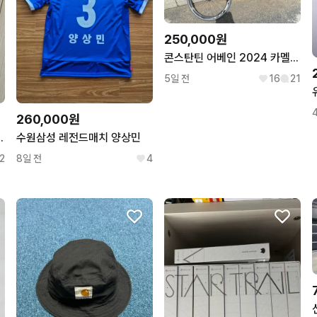
250,000원
콘스탄틴 어베인 2024 카멜레온 픽시 로드 판매/대차 자토바이
5일 전
16
21
260,000원
 4만원 포카 - 나연
수원삼성 레전드매치 양상민
2
8일 전
4