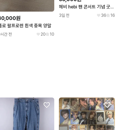
헤비 hebi 팬 콘서트 기념 굿즈 From here md 미개봉 판매
3일 전
36
16
30,000원
폴로 랄프로렌 흰색 중목 양말
9시간 전
20
10