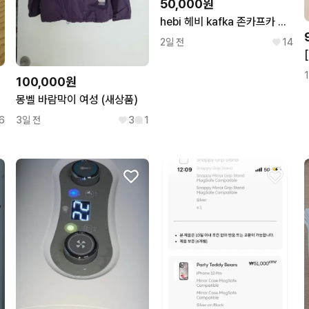
50,000원
hebi 헤비 kafka 존카프카 티셔츠 팝니다
2일 전
14
100,000원
몽벨 바람막이 여성 (새상품)
6
3일 전
3
1