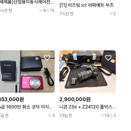
(새제품)산업용이동식에어컨 공업용이동식에어컨 업소용이동식에어컨 공장에어컨
[11] 비즈빔 ict 라파예트 부츠
9시간 전
9
15
7시간 전
2
353,000원
2,900,000원
A급 1600만 화소 코닥 이지쉐어 M5350 컴팩트 디카 감성카메라
니콘 Z5ii + Z24120 풀박스 (3000컷 미만)
6일 전
3
13일 전
14
2