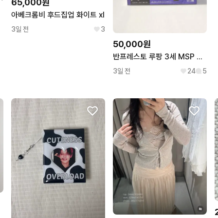
65,000원
아베크롬비 후드집업 화이트 xl
3일 전
3
50,000원
반프레스토 루팡 3세 MSP 지겐 다이스케
3일 전
24
5
 55