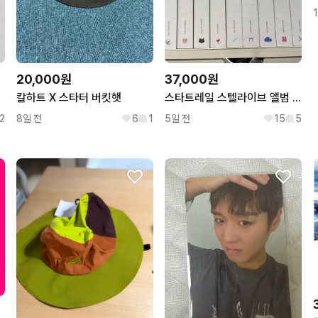
20,000원
37,000원
 포카
칼하트 X 스타터 버킷햇
스타트레일 스텔라이브 앨범 개당 (리제 리코 부키 시로 타비팔림)
2
8일 전
6
1
5일 전
15
5