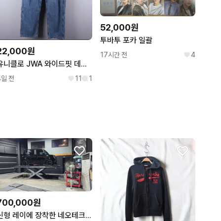
52,000원
투바투 포카 일괄
22,000원
17시간 전
4
유니클로 JWA 와이드핏 데님팬츠 84cm
4일 전
11
1
700,000원
신형 레이에 장착한 네오테크 엔서 서스펜션 판매합니다