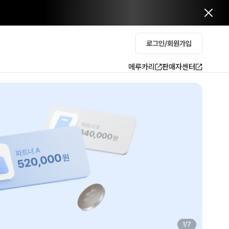
로그인/회원가입
메루카리
판매자센터
2
/
7