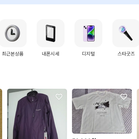
최근본상품
내폰시세
디지털
스타굿즈