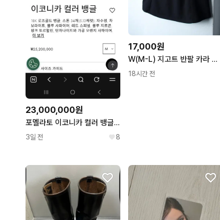
17,000원
W(M-L) 지고트 반팔 카라 티셔츠 셔츠 남방 블라우스-H36086
18시간 전
23,000,000원
포멜라토 이코니카 컬러 뱅글 M
3일 전
8