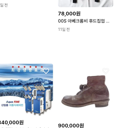
1일 전
78,000원
00S 아베크롬비 후드집업 자켓 M0813
11일 전
340,000원
900,000원