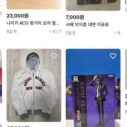
e trench coat / M
3
23,000원
7,000원
나이키 ACG 벙거지 모자 멀티컬러
사웨 박지훈 대면 미공포
8일 전
4
1
2일 전
6
어
4