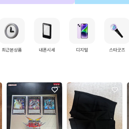
최근본상품
내폰시세
디지털
스타굿즈