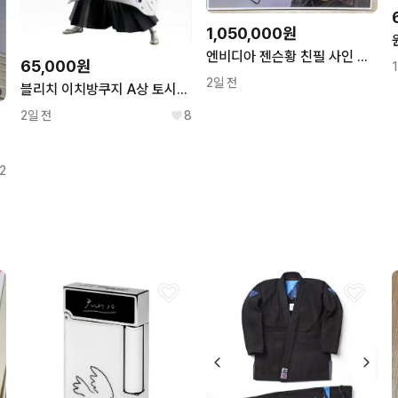
1,050,000원
엔비디아 젠슨황 친필 사인 싸인 판매
65,000원
2일 전
블리치 이치방쿠지 A상 토시로 미개봉 새상품
2일 전
8
2