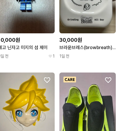
10,000원
30,000원
레고 닌자고 미지의 섬 제이
브라운브레스(browbreath) 탁상용 시계
3일 전
1
1일 전