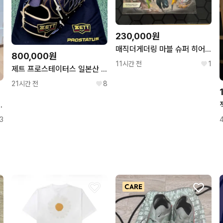
230,000원
매직더게더링 마블 슈퍼 히어로즈 플레이부스터 박스
800,000원
11시간 전
1
제트 프로스테이터스 일본산 최상급오더 투수글러브 12.2인치 인치업
21시간 전
8
로이 워크자켓 105
3