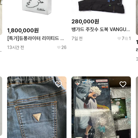
280,000원
뱅가드 주짓수 도복 VANGUARD ROSSINI 블랙 a3
1,800,000원
[특가]듀퐁라이터 리미티드 에디션 피카소 도브 리뉴 라인2
7일 전
7
1
13시간 전
26
마스터라이즈 피규어