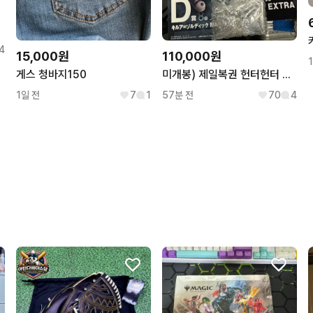
er.앨포
4
15,000원
110,000원
게스 청바지150
미개봉) 제일복권 헌터헌터 조르딕 가문 D상 & G상 키르아 세트
1일 전
7
1
57분 전
70
4