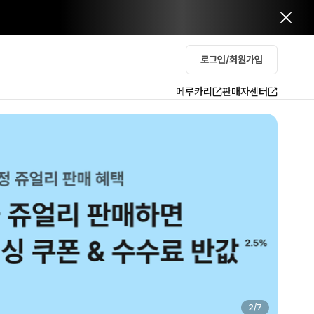
로그인/회원가입
메루카리
판매자센터
2
/
7