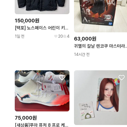
150,000원
[택포] 노스페이스 어린이 키즈 패딩 점퍼 블랙
1일 전
20
4
63,000원
귀멸의 칼날 렌코쿠 
14시간 전
75,000원
[새상품]푸마 퓨처 8 프로 케이지 풋살화