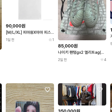
90,000원
[M/L/XL] 피마원X마마 피스마마원 티셔츠 화이트
1일 전
1
85,000원
나이키 팬텀gx2 엘리트ag(280)
2일 전
4
350,000원