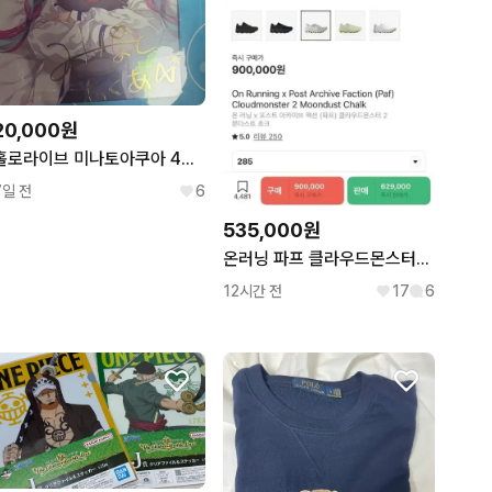
20,000원
홀로라이브 미나토아쿠아 4주년 복제싸인 팝니다
7일 전
6
535,000원
온러닝 파프 클라우드몬스터2 문더스트 초크 (285) (극미중고)
12시간 전
17
6