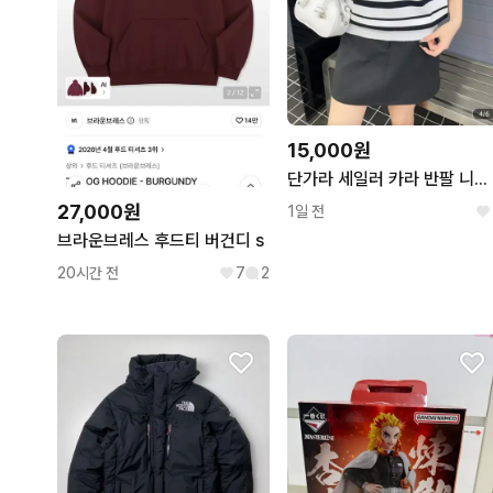
15,000원
단가라 세일러 카라 반팔 니트/66새상품
27,000원
1일 전
브라운브레스 후드티 버건디 s
20시간 전
7
2