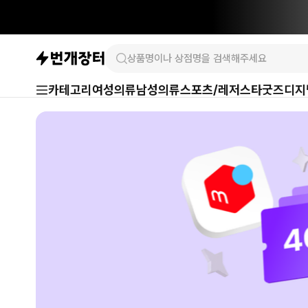
카테고리
여성의류
남성의류
스포츠/레저
스타굿즈
디지