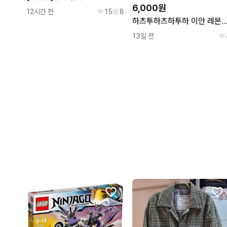
6,000원
12시간 전
15
8
하츠투하츠하투하 이안 레몬탱 포토북 레몬썬 Lemon Sun V
13일 전