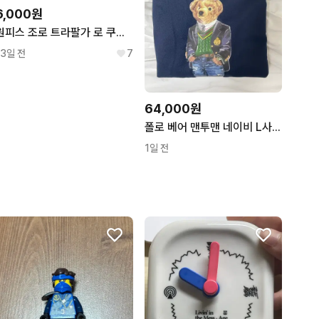
6,000원
원피스 조로 트라팔가 로 쿠지 제일복권 클리어파일 스티커 세트 J 상
13일 전
7
64,000원
폴로 베어 맨투맨 네이비 L사이즈
1일 전