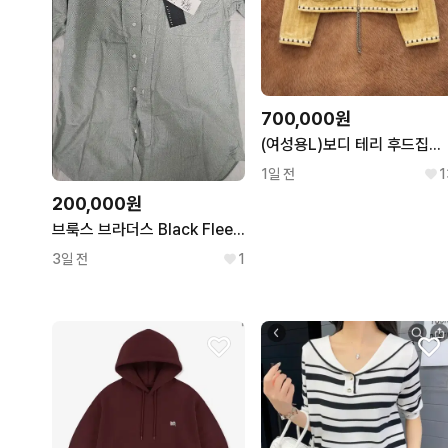
700,000원
(여성용L)보디 테리 후드집업 BODE CROQUET HOODIE
1일 전
1
200,000원
브룩스 브라더스 Black Fleece 톰브라운 라인 셔츠 2사이즈
3일 전
1