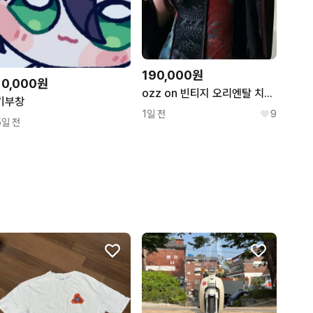
190,000원
10,000원
ozz on 빈티지 오리엔탈 치파오 원피스 화양연화
기부창
1일 전
9
5일 전