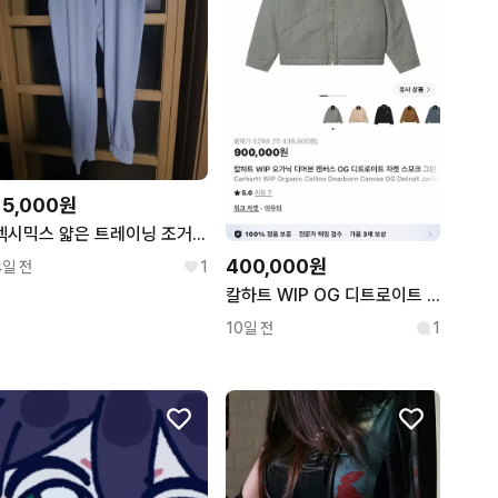
15,000원
젝시믹스 얇은 트레이닝 조거 팬츠 m
400,000원
4일 전
1
칼하트 WIP OG 디트로이트 자켓 스모크 그린
10일 전
1