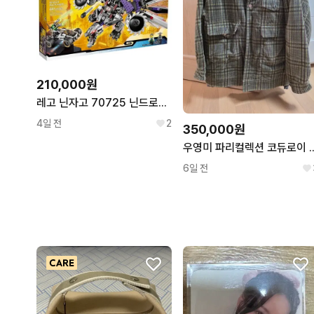
210,000원
레고 닌자고 70725 닌드로이드 메카드래곤
4일 전
2
350,000원
우영미 파리컬렉션 코듀
6일 전