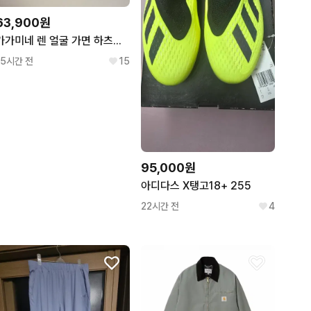
63,900원
카가미네 렌 얼굴 가면 하츠네 미쿠 프로젝트 디바 프디바 보컬로이드 프세카
15시간 전
15
95,000원
아디다스 X탱고18+ 255
22시간 전
4