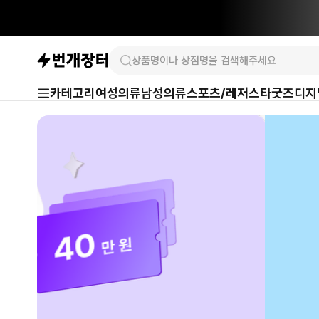
카테고리
여성의류
남성의류
스포츠/레저
스타굿즈
디지