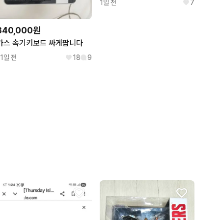
1일 전
7
340,000원
카스 속기키보드 싸게팝니다
11일 전
18
9