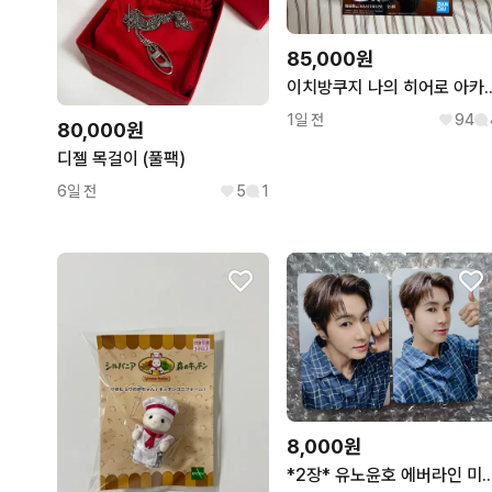
85,000원
이치방쿠지 나의 히어로 아카데
1일 전
94
80,000원
디젤 목걸이 (풀팩)
6일 전
5
1
8,000원
*2장* 유노윤호 에버라인 미