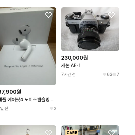
230,000원
캐논 AE-1
7시간 전
63
7
67,900원
애플 에어팟4 노이즈켄슬링 왼쪽
1일 전
2