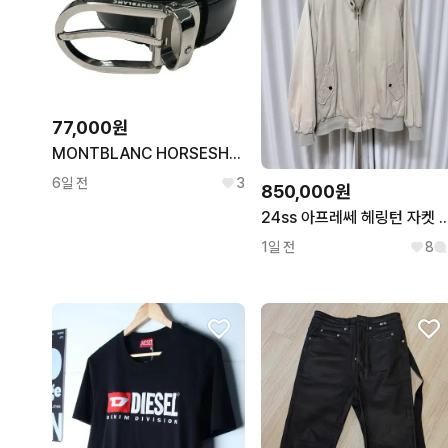
77,000원
MONTBLANC HORSESHOE 버클 리버시블 레더 벨트 블랙-브라운
6일 전
3
850,000원
24ss 아프레쎄 헤링턴 자켓 베
1일 전
8