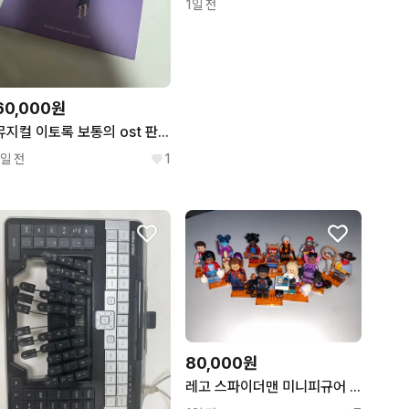
1일 전
60,000원
뮤지컬 이토록 보통의 ost 판매
1일 전
1
80,000원
레고 스파이더맨 미니피규어 12종 세트