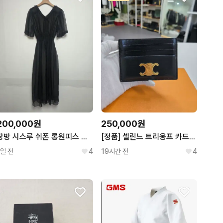
200,000원
250,000원
랑방 시스루 쉬폰 롱원피스 블랙앤올리브(S) 260805_5
[정품] 셀린느 트리옹프 카드지갑
1일 전
4
19시간 전
4