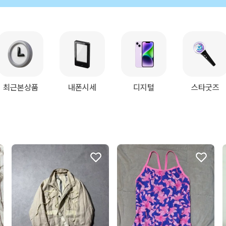
최근본상품
내폰시세
디지털
스타굿즈