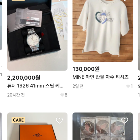
엠블럼 새제품 81mm 74mm
130,000원
1
MINE 마인 반팔 자수 티셔츠
2,200,000원
튜더 1926 41mm 스틸 케이스 화이트 오토매틱
2일 전
1
20시간 전
8