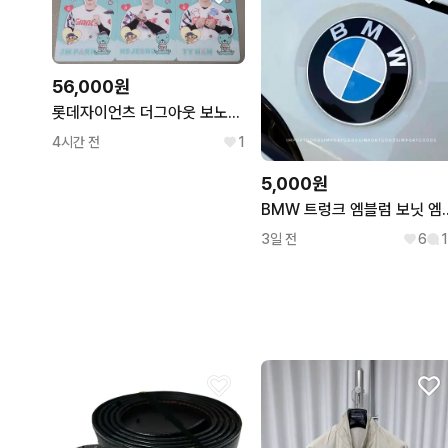
56,000원
롯데자이언츠 더그아웃 보노보노 포카 일괄 박정민 전민재 정현수 현도훈 레이예스 한태양
4시간 전
1
5,000원
BMW 트렁크 엠블럼 보닛 
3일 전
6
1