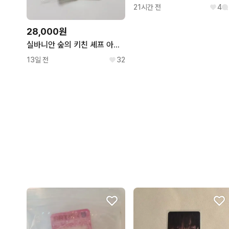
21시간 전
4
28,000원
실바니안 숲의 키친 셰프 아기 설표
13일 전
32