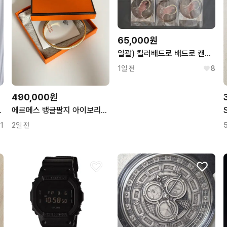
65,000원
일괄) 킬러배드로 배드로 캔뱃지
1일 전
8
490,000원
이지 2사이즈
에르메스 뱅글팔지 아이보리/골드
1
2일 전