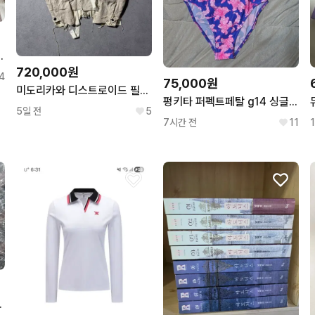
미아 C상 바쿠고 피규어
720,000원
4
75,000원
미도리카와 디스트로이드 필드자켓
펑키타 퍼펙트페탈 g14 싱글스트랩 수영복
5일 전
5
7시간 전
11
공포 동방신기