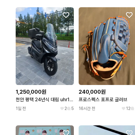
1,250,000원
240,000원
천안 평택 24년식 대림 uhr125 관리상태좋은 배달풀세팅스쿠터
프로스펙스 포프로 글러브
1일 전
2
5
16시간 전
12