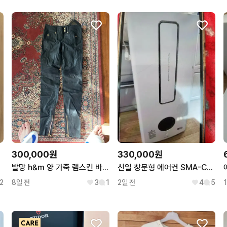
300,000원
330,000원
발망 h&m 양 가죽 램스킨 바이커진
신일 창문형 에어컨 SMA-C7000DM
2
8일 전
3
1
2일 전
4
5