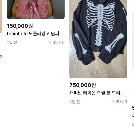
150,000원
brainhole 도플라밍고 원피스 레진 피규어 판매
1일 전
35
5
2
750,000원
캐피탈 레이온 트월 본 드리즐러 자켓 블랙
2일 전
20
1