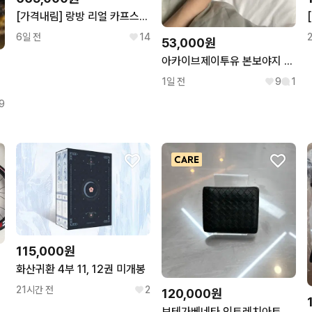
[가격내림] 랑방 리얼 카프스킨 레더 보머 재킷 가죽 자켓
6일 전
14
53,000원
아카이브제이투유 본보야지 여권케이스 빈티지블랙 새제품
1일 전
9
1
9
115,000원
화산귀환 4부 11, 12권 미개봉
 판매
21시간 전
2
120,000원
보테가베네타 인트레치아토 반지갑