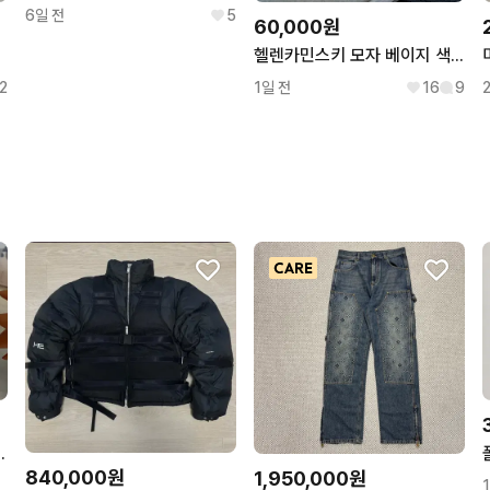
6일 전
5
60,000원
헬렌카민스키 모자 베이지 색상
2
1일 전
16
9
카 오네무탄 가챠 쿄코
840,000원
1,950,000원