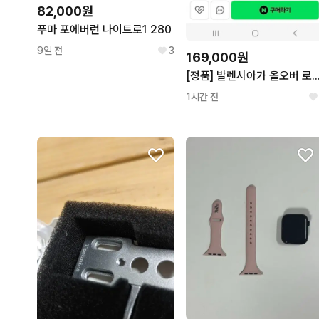
82,000원
푸마 포에버런 나이트로1 280
9일 전
3
169,000원
[정품] 발렌시아가 올오버 로고 비니
1시간 전