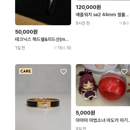
120,000원
애플워치 se2 44mm 셀룰러 미드나이트
9시간 전
6
50,000원
테크닉스 헤드쉘&리드선(made in Japan)
1일 전
15
10
5,000원
마마마 마법소녀 마도카 마기
9일 전