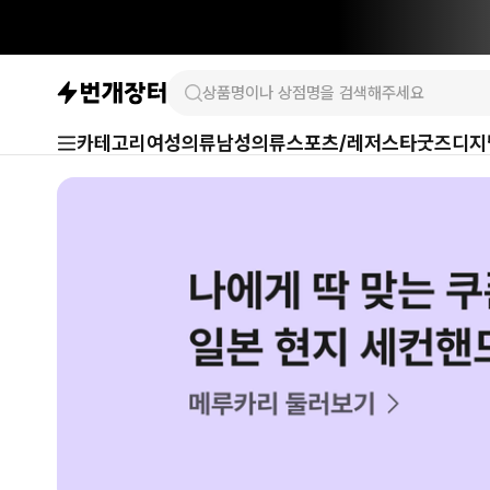
카테고리
여성의류
남성의류
스포츠/레저
스타굿즈
디지