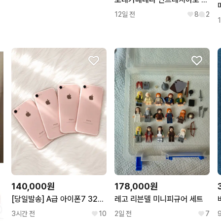
12일 전
8
2
140,000원
178,000원
[당일발송] A급 아이폰7 32GB 로즈골드
레고 리븐델 미니피규어 세트
3시간 전
10
2일 전
7