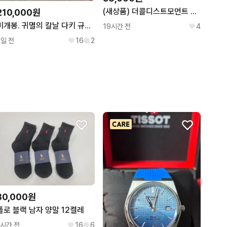
(새상품) 더콜디스트모먼트 후드집업 TCM stripe hooded zip-up
210,000원
미개봉. 귀멸의 칼날 다키 규타로 c상 피규어 제일복권 불멸의 유대
19시간 전
4
2일 전
16
2
30,000원
폴로 블랙 남자 양말 12켤레
1시간 전
16
6