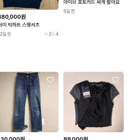
아이브 포토카드 싸게 팔아요
5일 전
380,000원
아미 빅하트 스웻셔츠
12일 전
2
4
130,000원
89,000원