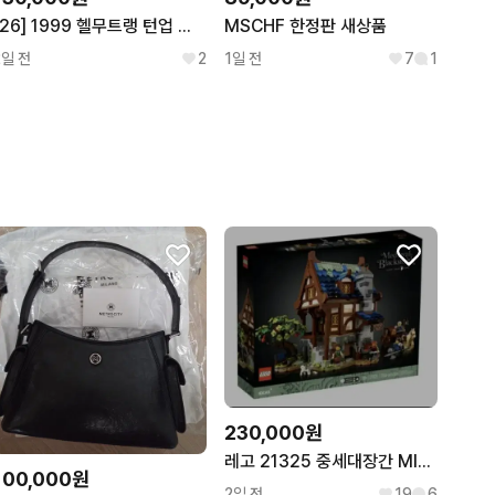
[26] 1999 헬무트랭 턴업 컷 클래식 로우 데님 팬츠
MSCHF 한정판 새상품
2일 전
2
1일 전
7
1
230,000원
레고 21325 중세대장간 MISB 팝니다.
100,000원
2일 전
19
6