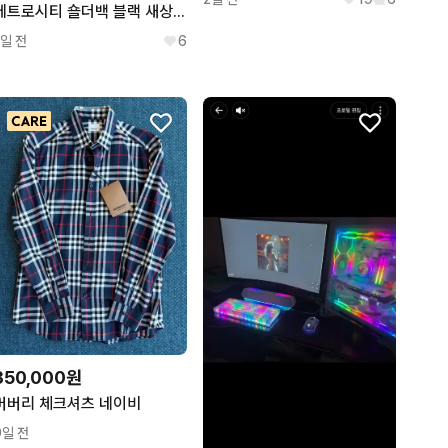
메트로시티 숄더백 블랙 새상품
1일 전
6
350,000원
버버리 체크셔츠 네이비
9일 전