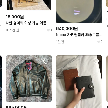
15,000원
라탄 숄더백 여성 가방 여름 데일리룩
1
640,000원
10시간 전
1
Nicca 3-F 필름카메라(고품질 바르낙 카피)
1일 전
2
665,000원