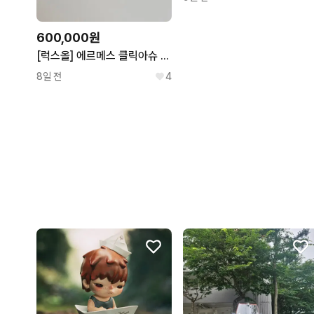
600,000원
[럭스올] 에르메스 클릭아슈 PM 블랙 금장 팔찌 LB1425
8일 전
4