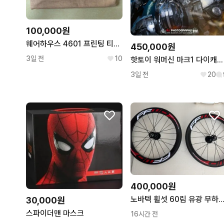
100,000원
웨어하우스 4601 프린팅 티셔츠 오렌지 XL사이즈
450,000원
3일 전
10
핫토이 워머신 마크1 다이캐스트
3일 전
20
400,000원
노바텍 휠셋 60림 유광 무하자급
30,000원
스파이더맨 마스크
16시간 전