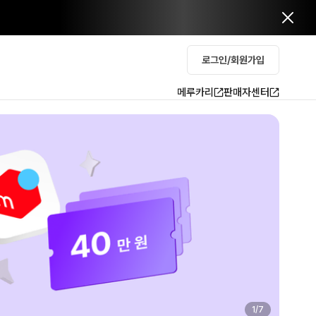
로그인/회원가입
메루카리
판매자센터
2
/
7