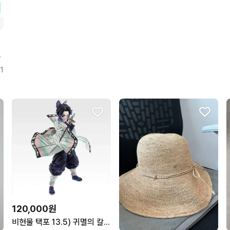
 원사이즈
1
120,000원
비현물 택포 13.5) 귀멸의 칼날 제일복권 A상 시노부 피규어