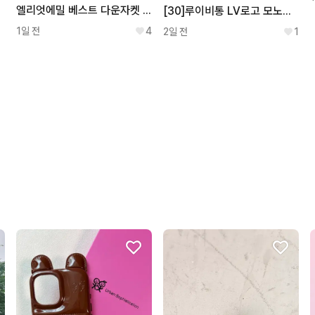
엘리엇에밀 베스트 다운자켓 52
[30]루이비통 LV로고 모노그램 카펜더 데님 팬츠
1일 전
4
2일 전
1