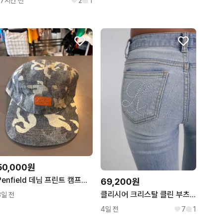
17시간 전
2
1
50,000원
Penfield 데님 프린트 캠프캡 (FREE)
69,200원
클리시어 크리스탈 클린 부츠컷 로우 진 라이트블루 M
3일 전
4일 전
7
1