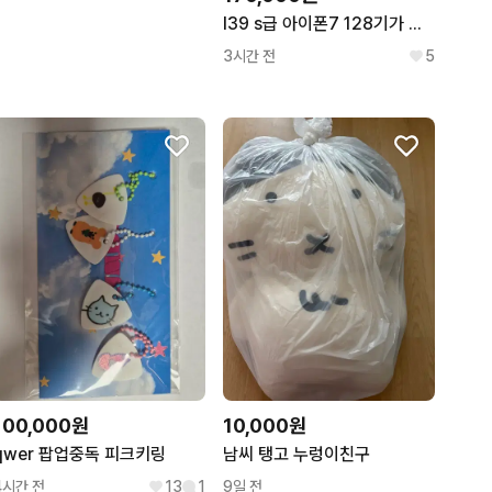
I39 s급 아이폰7 128기가 유음
3시간 전
5
100,000원
10,000원
qwer 팝업중독 피크키링
남씨 탱고 누렁이친구
4시간 전
13
1
9일 전