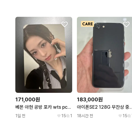
171,000원
183,000원
베몬 아현 공방 포카 wts pcs ahyoen BM Sheesh
아이폰SE2 128G 무잔상 
1일 전
15
1
18시간 전
15