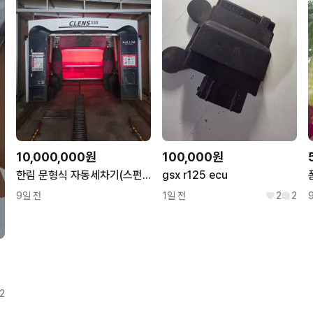
10,000,000원
100,000원
한림 문형식 자동세차기(스펀지)
gsx r125 ecu
9일 전
1일 전
2
2
2