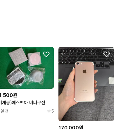
4,500원
미개봉)에스쁘아 미니쿠션 공용기+실리콘커버 케이스세트(공용기
7일 전
5
170,000원