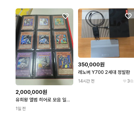
350,000원
레노버 Y700 2세대 정발판
14시간 전
3
2,000,000원
유희왕 앨범 히어로 모음 일괄 판매(쥬다이 관련 전부) 일주일간 판매 예정3
1일 전