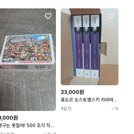
23,000원
표도르 도스토옙스키 카라마조프가의 형제들 1-3 세트
4일 전
6
9,000원
짱구는 못말려! 500 조각 직소 퍼즐