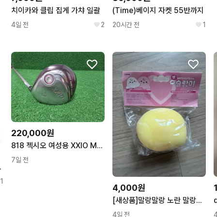
치이카와 클립 집게 가챠 일괄
(Time)베이지 자켓 55반까지
4일 전
2
20시간 전
1
220,000원
818 젝시오 여성용 XXIO MP900 핑크 5번 20도 L 중고 우드
7일 전
글랜체크 블레이저 자켓
1
4,000원
[새상품]말랑말랑 노란 말랑이 슬랑이
4일 전