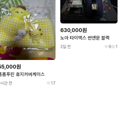
630,000원
노아 타이맥스 썬앤문 블랙
2일 전
6
1
55,000원
폼폼푸린 휴지커버케이스
9시간 전
17