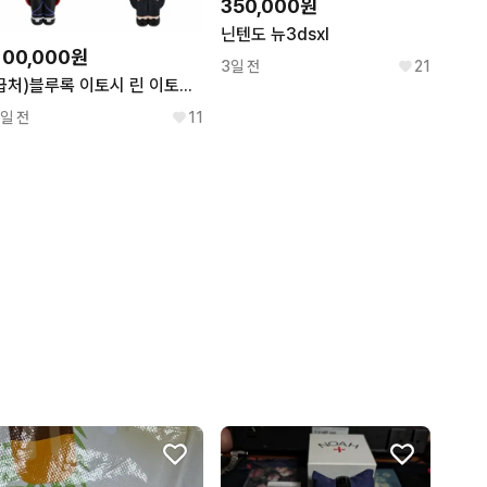
350,000원
닌텐도 뉴3dsxl
100,000원
3일 전
21
급처)블루록 이토시 린 이토시 사에 룩업 특전 포함
1일 전
11