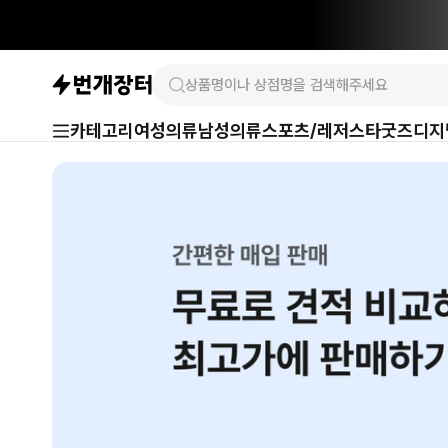
카테고리
여성의류
남성의류
스포츠/레저
스타굿즈
디지