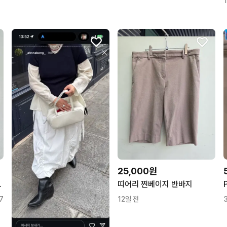
25,000원
중고폰 공기계
띠어리 찐베이지 반바지
7
12일 전