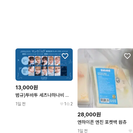
13,000원
범규)투바투 세츠나하나비 위버스 유니버셜 럭드 분철 연준수빈휴닝카이범규태현
1일 전
1
2
28,000원
엔하이픈 엔친 포켓백 원츄
1일 전