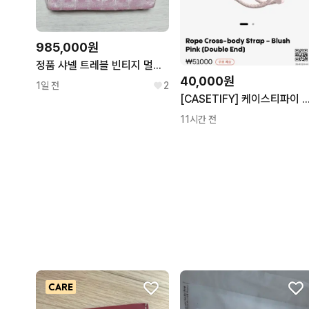
985,000원
정품 샤넬 트레블 빈티지 멀티 스몰 숄더. 백팩 (6번대)
40,000원
1일 전
2
[CASETIFY] 케이스티파이 루프 크로스바디 스트
11시간 전