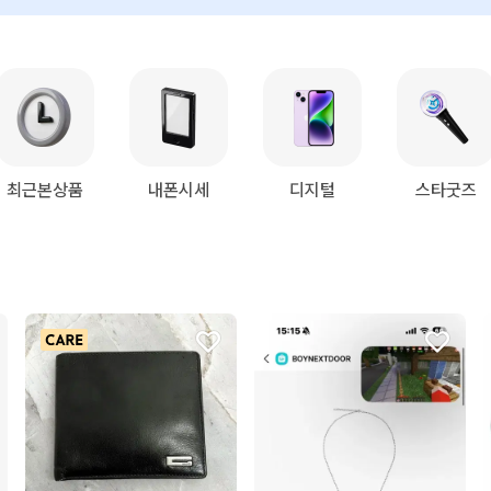
최근본상품
내폰시세
디지털
스타굿즈