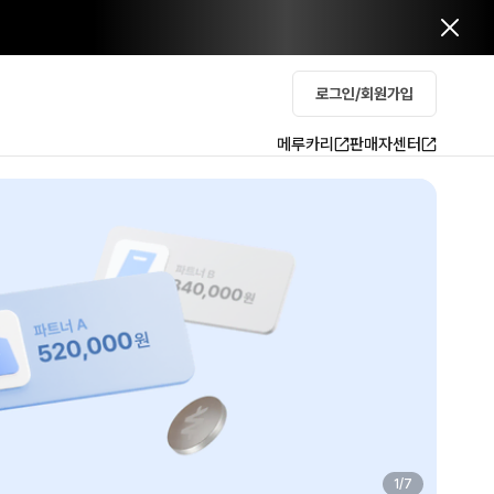
로그인/회원가입
메루카리
판매자센터
2
/
7