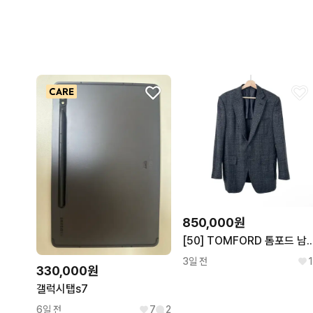
850,000원
[50] TOMFORD 톰포드 남성 체크 울 실크 
3일 전
1
330,000원
갤럭시탭s7
6일 전
7
2