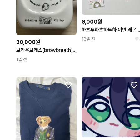
6,000원
하츠투하츠하투하 이안 레몬탱 포토북 레몬썬 Lemon Sun V
13일 전
30,000원
브라운브레스(browbreath) 탁상용 시계
1일 전