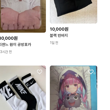
10,000원
블랙 반바지
80,000원
1일 전
리센느 원이 공방포카
13시간 전