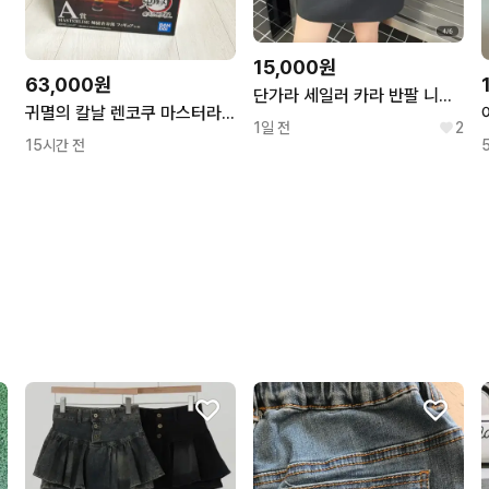
15,000원
63,000원
단가라 세일러 카라 반팔 니트/66새상품
귀멸의 칼날 렌코쿠 마스터라이즈 피규어
1일 전
2
15시간 전