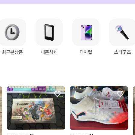
최근본상품
내폰시세
디지털
스타굿즈