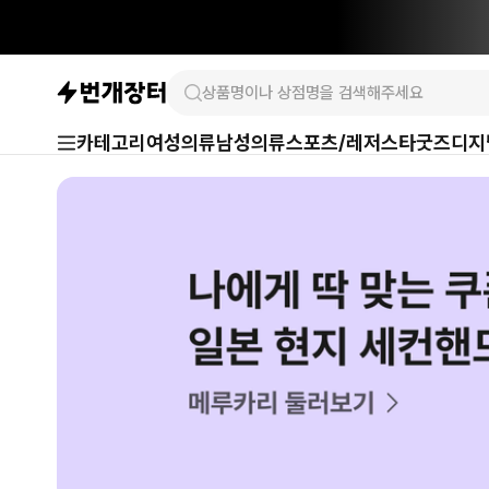
카테고리
여성의류
남성의류
스포츠/레저
스타굿즈
디지