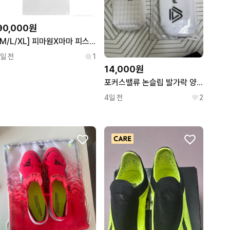
90,000원
[M/L/XL] 피마원X마마 피스마마원 티셔츠 화이트
1일 전
1
14,000원
포커스밸류 논슬립 발가락 양말 2켤레
4일 전
2