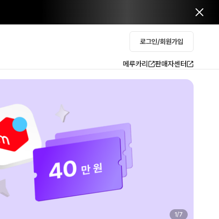
로그인/회원가입
메루카리
판매자센터
2
/
7