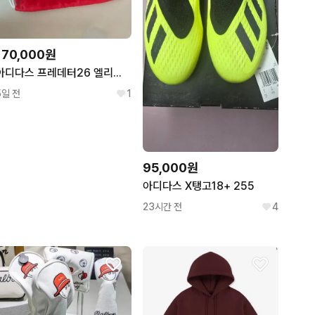
170,000원
아디다스 프레데터26 엘리트 축구화 ag/hg
5일 전
1
95,000원
아디다스 X탱고18+ 255
23시간 전
4