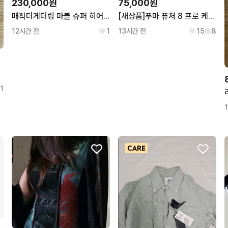
230,000원
75,000원
매직더게더링 마블 슈퍼 히어로즈 플레이부스터 박스
[새상품]푸마 퓨처 8 프로 케이지 풋살화
12시간 전
1
13시간 전
15
8
1