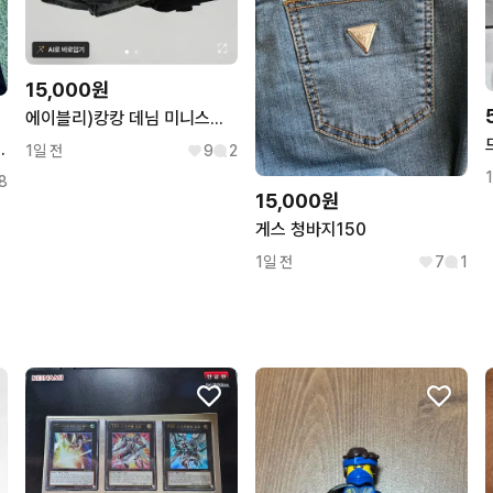
15,000원
에이블리)캉캉 데님 미니스커트 치마바지(진청)
 투수글러브 12.2인치 인치업
1일 전
9
2
8
15,000원
게스 청바지150
1일 전
7
1