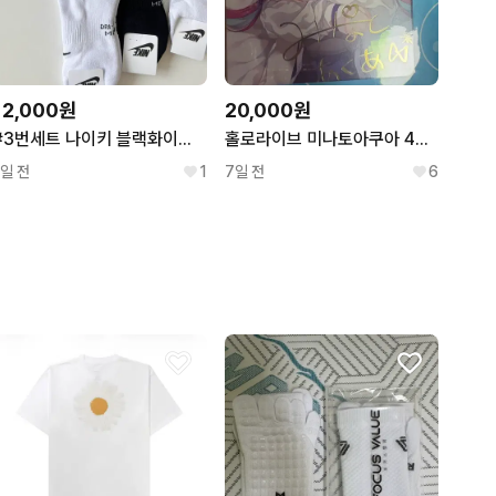
12,000원
20,000원
#3번세트 나이키 블랙화이트 두툼 이중쿠션 남여공용 베스트 축구 풋살 테니스 등산 러닝양말 스포츠양말 세트
홀로라이브 미나토아쿠아 4주년 복제싸인 팝니다
1일 전
1
7일 전
6