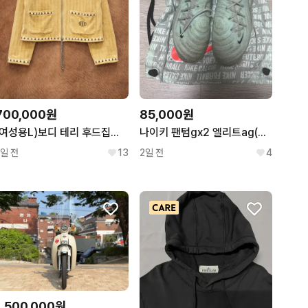
700,000원
85,000원
(여성용L)보디 테리 후드집업 BODE CROQUET HOODIE
나이키 팬텀gx2 엘리트ag(280)
1일 전
13
2일 전
4
1,500,000원