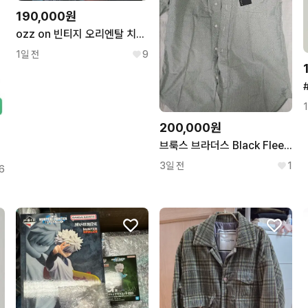
190,000원
ozz on 빈티지 오리엔탈 치파오 원피스 화양연화
1일 전
9
200,000원
브룩스 브라더스 Black Fleece 톰브라운 라인 셔츠 2사이즈
미중고)
3일 전
1
6