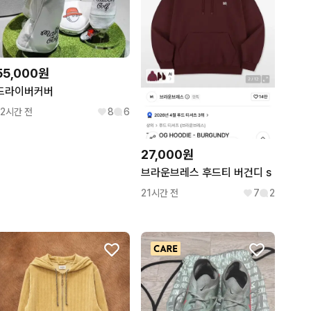
55,000원
드라이버커버
12시간 전
8
6
27,000원
브라운브레스 후드티 버건디 s
21시간 전
7
2