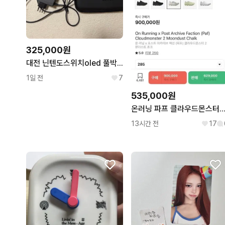
325,000원
대전 닌텐도스위치oled 풀박스 새제품급
1일 전
7
535,000원
온러닝 파프 클라우드몬스터2 문더스트 초크 (285) (극
13시간 전
17