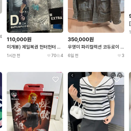
er.앨포
4
110,000원
350,000원
미개봉) 제일복권 헌터헌터 조르딕 가문 D상 & G상 키르아 세트
우영미 파리컬렉션 코듀로이 워크자켓 105
1시간 전
70
4
6일 전
3