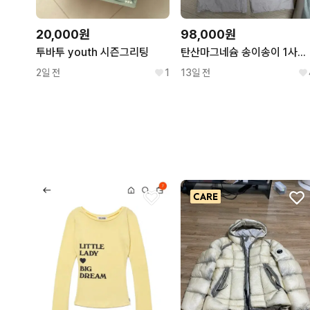
20,000원
98,000원
투바투 youth 시즌그리팅
탄산마그네슘 송이송이 1사이즈 카고팬츠
2일 전
1
13일 전