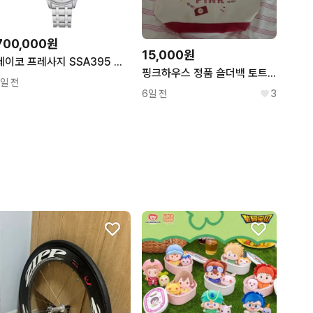
700,000원
15,000원
세이코 프레사지 SSA395 오토매틱 파워리저브
핑크하우스 정품 숄더백 토트백 빈티지 pink house
1일 전
6일 전
3