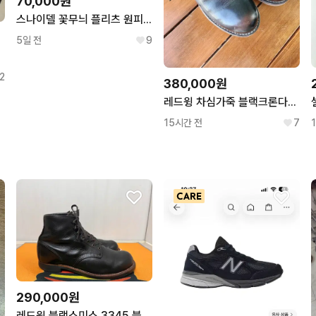
70,000원
스나이델 꽃무늬 플리츠 원피스 핑크 일본 사이즈 0 스나계
5일 전
9
팝니다
2
380,000원
레드윙 차심가죽 블랙크론다이크 9870
15시간 전
7
290,000원
레드윙 블랙스미스 3345 블랙 D8