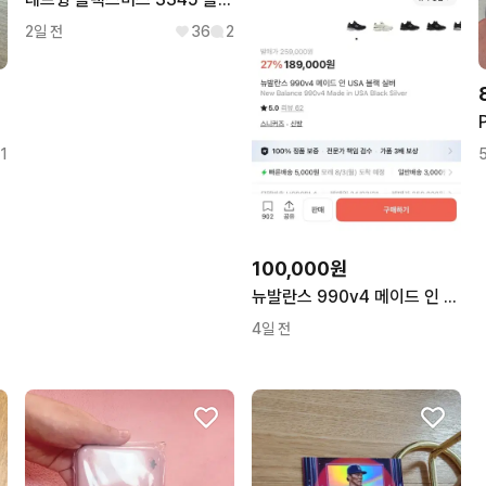
2일 전
36
2
1
100,000원
뉴발란스 990v4 메이드 인 USA 블랙 실버
4일 전