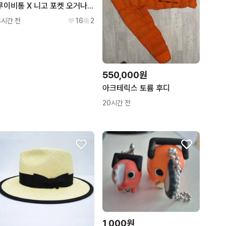
루이비통 X 니고 포켓 오거나이저 카드지갑 M81015
4시간 전
16
2
550,000원
아크테릭스 토륨 후디
20시간 전
1,000원