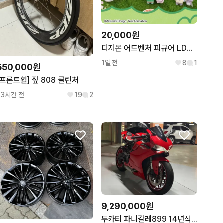
20,000원
디지몬 어드벤처 피규어 LDCX 야미박스 도시락 인형 누이
1일 전
8
1
550,000원
[프론트휠] 짚 808 클린처
23시간 전
19
2
9,290,000원
두카티 파니갈레899 14년식 올 경정비 완료 차량 판매합니다