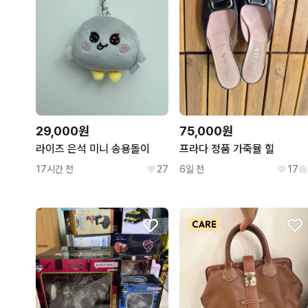
29,000원
75,000원
라이즈 은석 미니 송용돌이
프라다 정품 가죽뮬 힐
17시간 전
27
6일 전
17