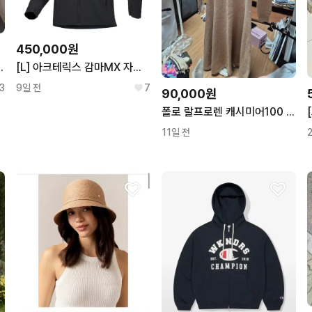
450,000원
PM 토트백 가방 가로33
[L] 아크테릭스 감마MX 자켓 블랙 판매합니다
3
9일 전
7
90,000원
폴로 랄프로렌 캐시미어100 니트 원피스 베이지
11일 전