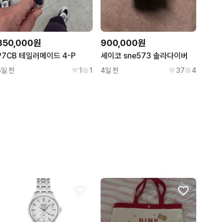
850,000원
900,000원
P7CB 테일러메이드 4-P
세이코 sne573 솔라다이버
5일 전
1
1
4일 전
37
4