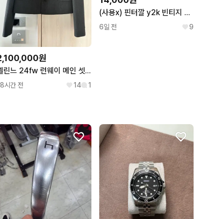
(사용x) 핀터깔 y2k 빈티지 감성 버클 벨벳 토트백
6일 전
9
2,100,000원
셀린느 24fw 런웨이 메인 셋업 자켓
18시간 전
14
1