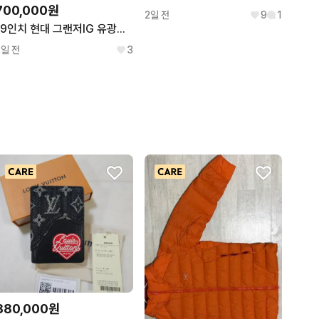
700,000원
2일 전
9
1
19인치 현대 그랜저IG 유광블랙 순정휠 1대분
2일 전
3
880,000원