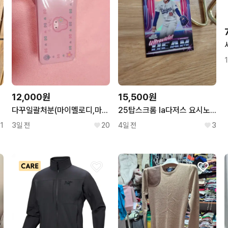
12,000원
15,500원
다꾸일괄처분(마이멜로디,마멜,키티,산리오,필통,파우치,씰스티커,마테
25탑스크롬 la다저스 요시노부 야마모토 인서트 야구카드
1
3일 전
20
4일 전
3