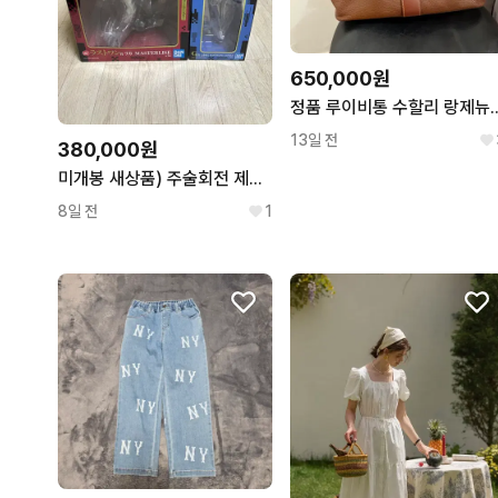
650,000원
정품 루이비통 수할리 랑제뉴 
13일 전
380,000원
미개봉 새상품) 주술회전 제일복권 리카 라스트원 유타 g상 세트
8일 전
1