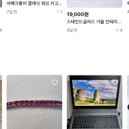
아베크롬비 클래식 워싱 카고쇼츠 만원샵 GG29
7일 전
1
19,000원
스테인드글라스 거울 인테리어 소품
4
9일 전
4