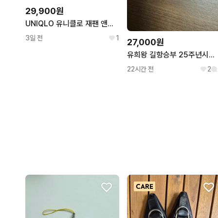
29,900원
UNIQLO 유니클로 재팬 앤디워홀 캠벨스프캔 A라인 롱나시 C315
3일 전
1
27,000원
유희왕 길항승부 25주년시크릿레어
22시간 전
2