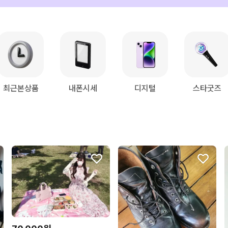
최근본상품
내폰시세
디지털
스타굿즈