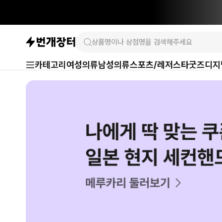
카테고리
여성의류
남성의류
스포츠/레저
스타굿즈
디지