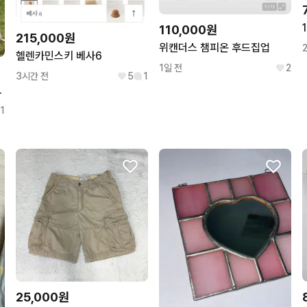
110,000원
215,000원
위캔더스 챔피온 후드집업
헬렌카민스키 베사6
1일 전
2
3시간 전
5
1
퍼프 원피스
1
25,000원