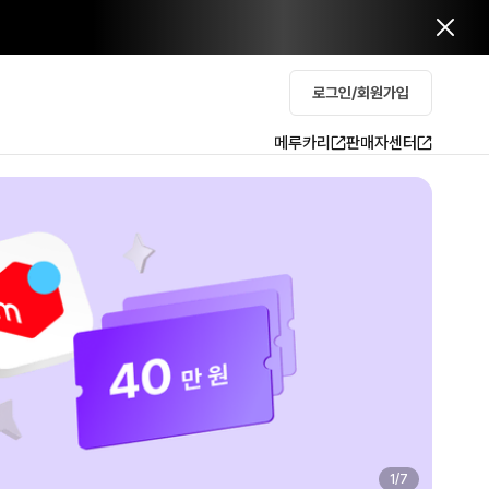
로그인/회원가입
메루카리
판매자센터
2
/
7