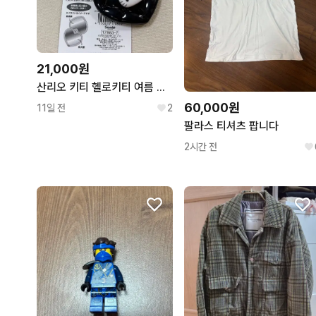
21,000원
산리오 키티 헬로키티 여름 악세서리 캐릭터 거울 키링 손거울
60,000원
11일 전
2
팔라스 티셔츠 팝니다
2시간 전