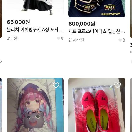
65,000원
800,000원
블리치 이치방쿠지 A상 토시로 미개봉 새상품
제트 프로스테이터스 일본산 최상급오더 투수글러브 12.2인치 인치업
2일 전
8
21시간 전
8
6