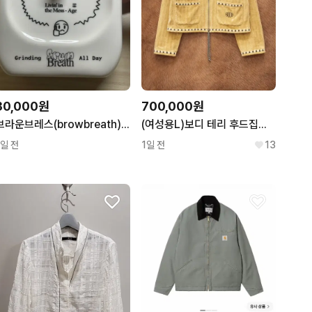
30,000원
700,000원
브라운브레스(browbreath) 탁상용 시계
(여성용L)보디 테리 후드집업 BODE CROQUET HOODIE
1일 전
1일 전
13