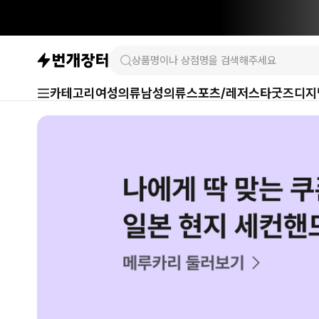
카테고리
여성의류
남성의류
스포츠/레저
스타굿즈
디지