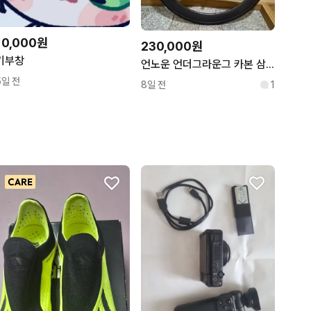
10,000원
230,000원
기부창
언노운 언더그라운그 카본 삼발이
5일 전
8일 전
1