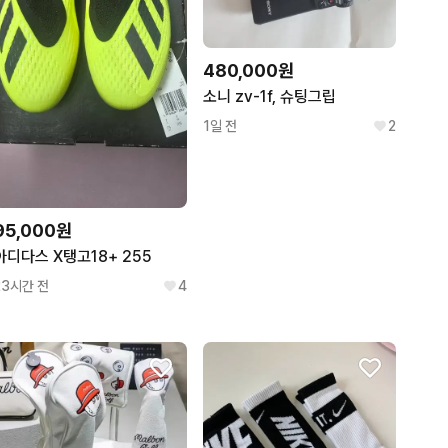
480,000원
소니 zv-1f, 슈팅그립
1일 전
2
95,000원
아디다스 X탱고18+ 255
23시간 전
4