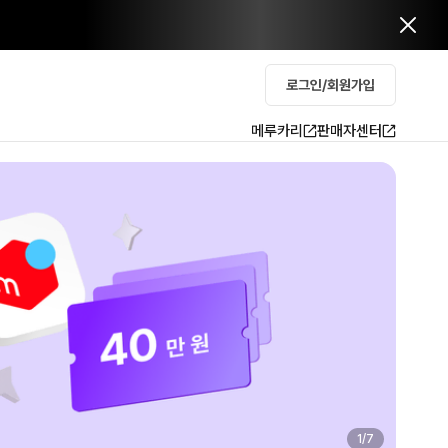
로그인/회원가입
메루카리
판매자센터
2
/
7