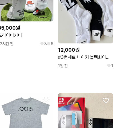
55,000원
드라이버커버
12시간 전
8
6
12,000원
#3번세트 나이키 블랙화이트 두툼 이중쿠션 남여공용 베스트 축구 풋살 테니스 등산 러닝양말 스포츠양말 세트
1일 전
1