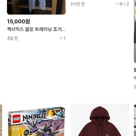
2시간 전
6
2
15,000원
젝시믹스 얇은 트레이닝 조거 팬츠 m
4일 전
1