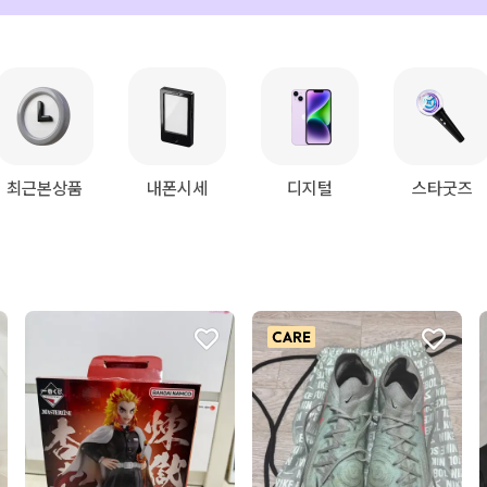
최근본상품
내폰시세
디지털
스타굿즈