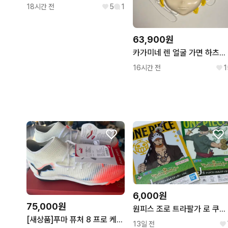
18시간 전
5
1
63,900원
카가미네 렌 얼굴 가면 하츠네 미쿠 프로젝트 디바 프디바 보컬로이드 프세카
16시간 전
1
6,000원
75,000원
원피스 조로 트라팔가 로 쿠지 제일복권 클리어파일 스티커 세트 J 상
[새상품]푸마 퓨처 8 프로 케이지 풋살화
13일 전