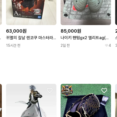
63,000원
85,000원
이비 L사이즈
귀멸의 칼날 렌코쿠 마스터라이즈 피규어
나이키 팬텀gx2 엘리트ag(280)
15시간 전
2일 전
4