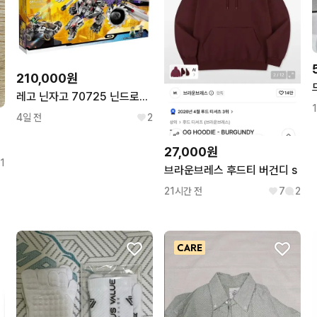
210,000원
레고 닌자고 70725 닌드로이드 메카드래곤
4일 전
2
27,000원
1
브라운브레스 후드티 버건디 s
21시간 전
7
2