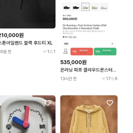
210,000원
스톤아일랜드 블랙 후드티 XL
30분 전
1
1
535,000원
온러닝 파프 클라우드몬스터2 문더스트 초크 (285) (극미중고)
13시간 전
17
6