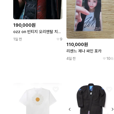
190,000원
ozz on 빈티지 오리엔탈 치파오 원피스 화양연화
1일 전
9
110,000원
리센느 제나 싸인 포카
4일 전
10