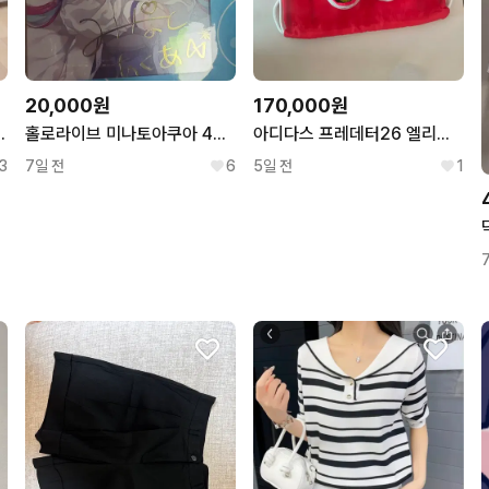
20,000원
170,000원
로이 워크자켓 105
홀로라이브 미나토아쿠아 4주년 복제싸인 팝니다
아디다스 프레데터26 엘리트 축구화 ag/hg
3
7일 전
6
5일 전
1