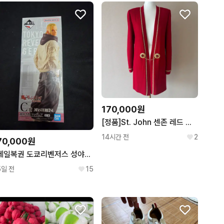
170,000원
[정품]St. John 센존 레드 니트 가디건
14시간 전
2
70,000원
제일복권 도쿄리벤저스 성야결전편 c상 류구지 켄 피규어
5일 전
15