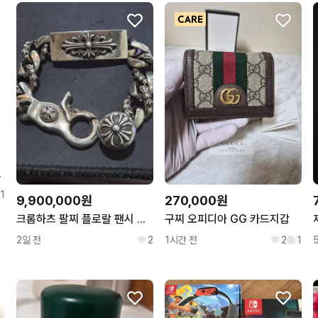
실버/기내용)
1
9,900,000원
270,000원
크롬하츠 팔찌 플로랄 팬시 클립 8링크
구찌 오피디아 GG 카드지갑
2일 전
2
1시간 전
2
1