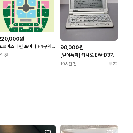
220,000원
프로미스나인 프미나 F4구역 1열
90,000원
[일어특화] 카시오 EW-D3700 전자사전
1일 전
10시간 전
22