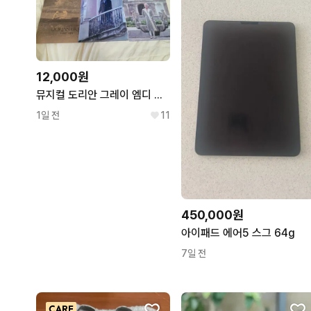
12,000원
뮤지컬 도리안 그레이 엠디 굿즈 L자 파일 김준수 시아준수
1일 전
11
450,000원
아이패드 에어5 스그 64g
7일 전