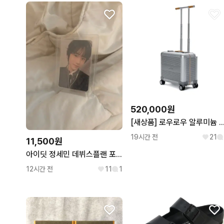
520,000원
[새상품] 로우로우 알루미늄 캐리어 (17인치/
19시간 전
21
11,500원
아이딧 정세민 데뷔스플랜 포토카드
12시간 전
11
1