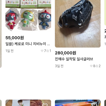
55,000원
일괄) 케로로 미니 치비누이 키링 인형 시크릿 케로로b
1일 전
7
1
280,000원
진해수 실착및 실사글러브
3일 전
8
2