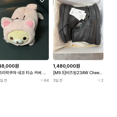
48,000원
1,480,000원
코리락쿠마 네코 티슈 커버 케이스 휴지 고양이 캣 인형 키링 후와후와
[M9.5]비즈빔23AW Cheekag Folk 치카그 포크 부츠
1일 전
64
3일 전
2