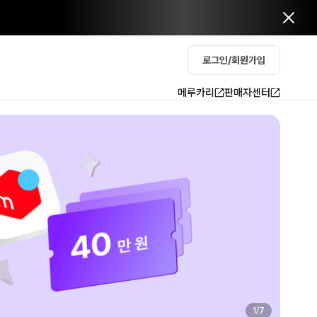
로그인/회원가입
메루카리
판매자센터
2
/
7