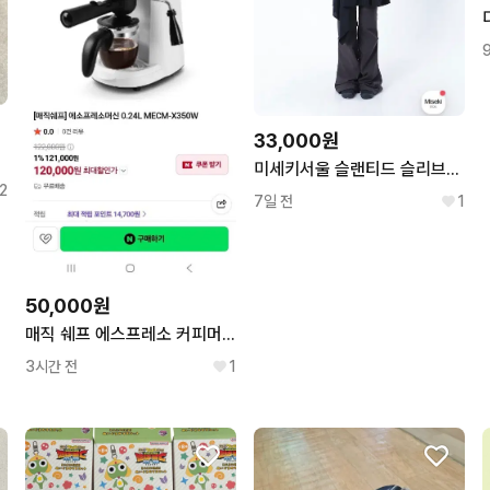
33,000원
 리본
미세키서울 슬랜티드 슬리브리스 탑 블랙1
2
7일 전
1
50,000원
매직 쉐프 에스프레소 커피머신기
3시간 전
1