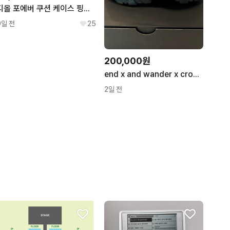
디올 포에버 쿠션 케이스 핑크보우
9일 전
25
200,000원
end x and wander x crocs tb black 240사이즈
2일 전