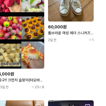
60,000원
톰브라운 여성 레더 스니커즈 운동화 230
2일 전
1
5,000원
공구!! 크런치 슬랑이(타오바오)
13일 전
23
8