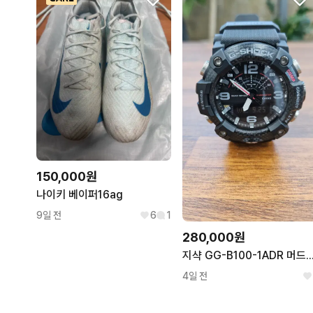
150,000원
나이키 베이퍼16ag
9일 전
6
1
280,000원
지샥 GG-B100-1ADR 머드마스터
4일 전