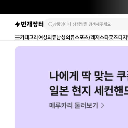
카테고리
여성의류
남성의류
스포츠/레저
스타굿즈
디지