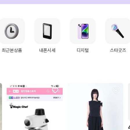
최근본상품
내폰시세
디지털
스타굿즈