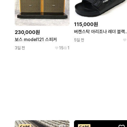
115,000원
버켄스탁 아리조나 레더 
230,000원
보스 model121 스피커
5일 전
3일 전
15
1