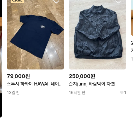
79,000원
250,000원
스투시 하와이 HAWAII 네이비 반팔
준지junnj 바람막이 자켓
13일 전
16시간 전
1
mm 오토매틱 옐로우 골드 판매