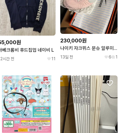
230,000원
55,000원
나이키 자크뮈스 문슈 알루미늄 핑크 275
아베크롬비 후드집업 네이비 L
13일 전
6
1
22시간 전
11