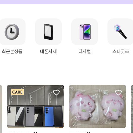
최근본상품
내폰시세
디지털
스타굿즈