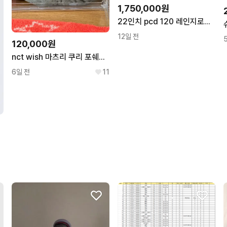
1,750,000원
22인치 pcd 120 레인지로버 칸 타입52 디자인 블랙 휠 신품
12일 전
120,000원
nct wish 마츠리 쿠리 포쉐트 파우치
6일 전
11