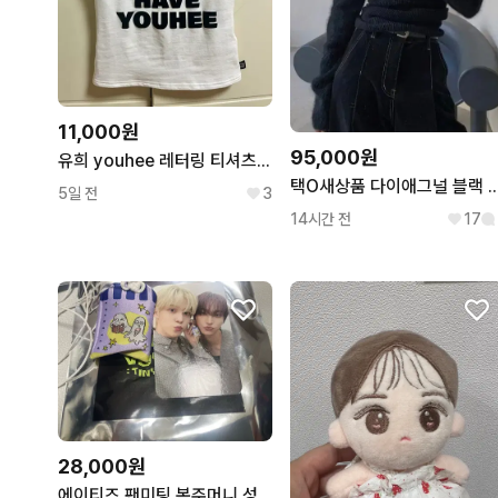
11,000원
95,000원
유희 youhee 레터링 티셔츠 화이트
택O새상품 다이애그널 블랙 레이어드 튜브탑 택
5일 전
3
14시간 전
17
28,000원
에이티즈 팬미팅 복주머니 성화 윤호 호화즈