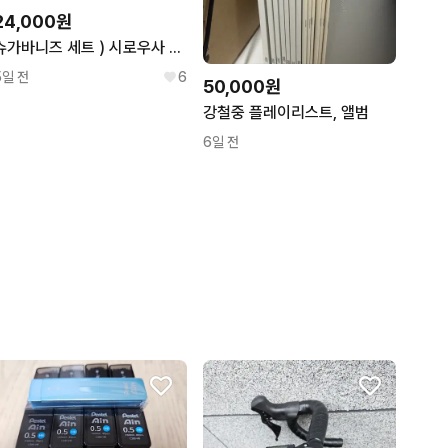
24,000원
슈가바니즈 세트 ) 시로우사 쿠로우사 산리오 올스타즈 메지루시 가챠
5일 전
6
50,000원
강철중 플레이리스트, 앨범
6일 전