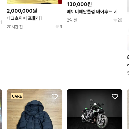
130,000원
2,000,000원
베이비메탈클럽 베어후드 베메클 갸루 레오파드 호피 후드
태그호이어 포뮬러1
2일 전
20
1
20시간 전
9