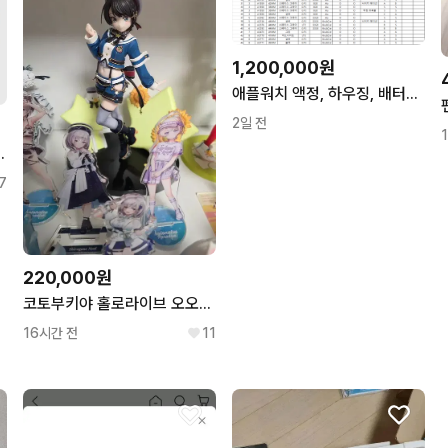
1,200,000원
애플워치 액정, 하우징, 배터리 추출용, 클라우드 락, 부품용
2일 전
 포함 사쿠야 ab타입 유닛 포카
7
220,000원
코토부키야 홀로라이브 오오조라 스바루 스케일 피규어
16시간 전
11