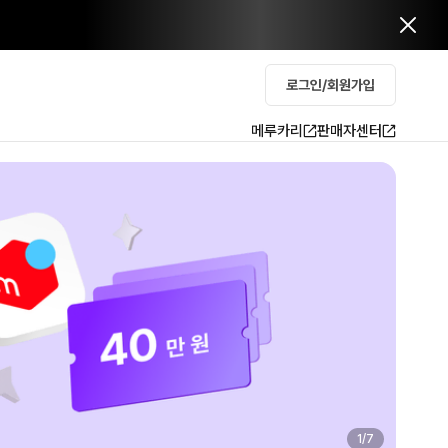
로그인/회원가입
메루카리
판매자센터
2
/
7