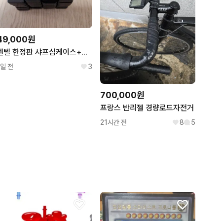
49,000원
펜텔 한정판 샤프심케이스+샤프심 20통 팝니다
1일 전
3
700,000원
프랑스 반리젤 경량로드자전거
21시간 전
8
5