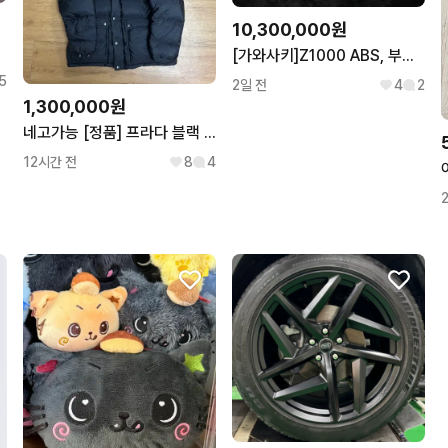
10,300,000원
탄
[가와사키]Z1000 ABS, 부산김해양산울산창원대구구미경기서울대전강원
5
2일 전
4
2
1,300,000원
네고가능 [정품] 프라다 블랙 패딩 50사이즈
12시간 전
8
4