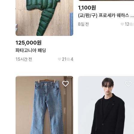
1,100원
(교/판/구) 프로세카 웨하스 12
8일 전
12
125,000원
파타고니아 패딩
15시간 전
21
4