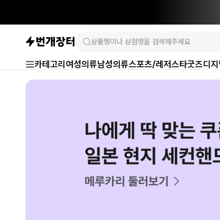
카테고리
여성의류
남성의류
스포츠/레저
스타굿즈
디지