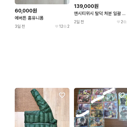
139,000원
60,000원
엔시티위시 탈덕 처분 일괄 판매 사쿠야
에버튼 홈유니폼
2일 전
2
3일 전
12
2