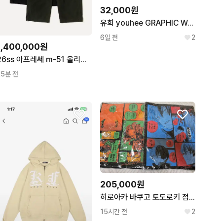
32,000원
유희 youhee GRAPHIC WAFFLE SWEAT PANTS
6일 전
2
1,400,000원
26ss 아프레쎄 m-51 올리브 (3)
25분 전
205,000원
히로아카 바쿠고 토도로키 점프샵 원화 버스데이 티셔츠 미개봉 2종 일괄 공식굿즈 덤 많이
15시간 전
2