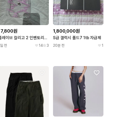
17,800원
1,800,000원
플레이브 칼리고 2 인벤토리[드볼] 앨범
S급 갤럭시 폴드7 1tb 자급제
1일 전
14
3
20분 전
1