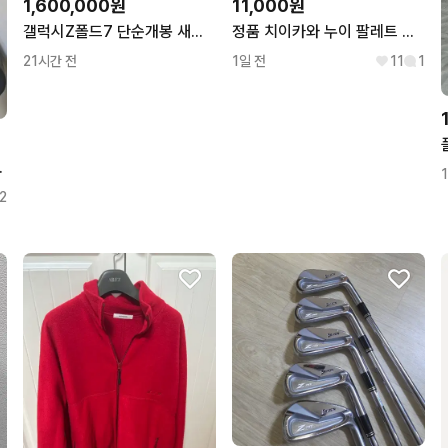
1,600,000원
11,000원
갤럭시Z폴드7 단순개봉 새제품 판매합니다.
정품 치이카와 누이 팔레트 벚꽃색 마스코트. 벚꽃 하치와레, 쿠리만쥬
21시간 전
1일 전
11
1
달린 새상품 팝니다
2