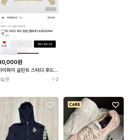
80,000원
카이파이 글린트 스터디 후드 집업 옐로우 M
5일 전
2