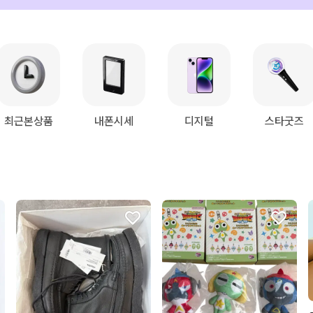
최근본상품
내폰시세
디지털
스타굿즈