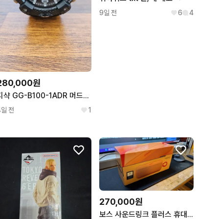
9일 전
6
4
280,000원
지샥 GG-B100-1ADR 머드마스터 S급 시계
4일 전
1
270,000원
보스 사운드링크 플러스 휴대용 스피커 오렌지