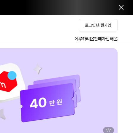
로그인/회원가입
메루카리
판매자센터
2
/
7