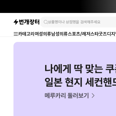
카테고리
여성의류
남성의류
스포츠/레저
스타굿즈
디지