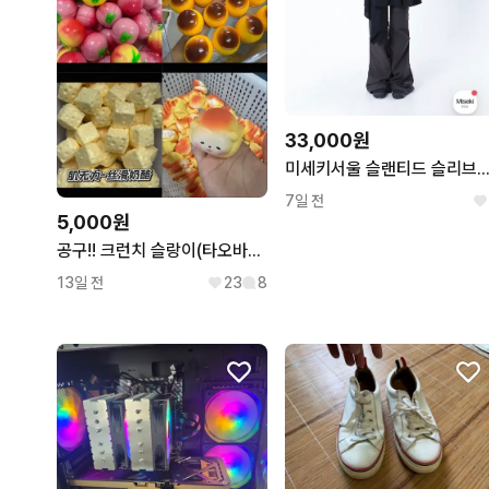
33,000원
미세키서울 슬랜티드 슬리브리스 탑 
7일 전
5,000원
공구!! 크런치 슬랑이(타오바오)
13일 전
23
8