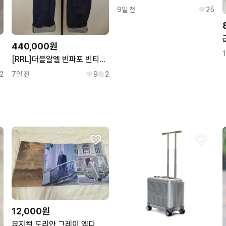
9일 전
25
440,000원
[RRL]더블알엘 빈파포 빈티지파이브포켓 데님 USA 생산 36size
2
7일 전
9
2
12,000원
뮤지컬 도리안 그레이 엠디 굿즈 L자 파일 김준수 시아준수