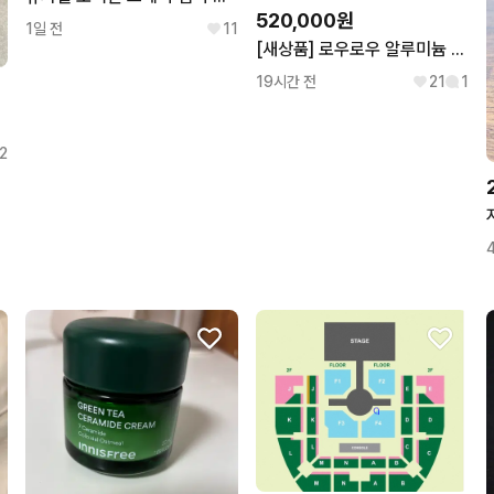
520,000원
1일 전
11
[새상품] 로우로우 알루미늄 캐리어 (17인치/실버/기내용)
19시간 전
21
1
 리본
2