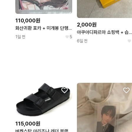
110,000원
2,000원
화산귀환 포카 + 미개봉 단행본 + 청명 솜인형 깨찰떡묭
아쿠아디파르마 쇼핑백 + 습지 +
1일 전
5
6일 전
115,000원
버켄스탁 아리조나 레더 블랙 - 레귤러 새상품