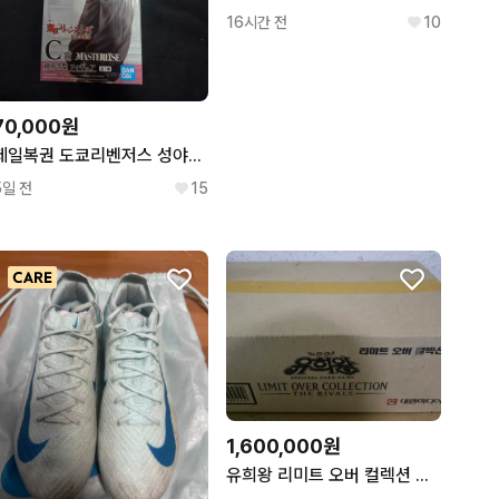
16시간 전
10
70,000원
제일복권 도쿄리벤저스 성야결전편 c상 류구지 켄 피규어
5일 전
15
1,600,000원
유희왕 리미트 오버 컬렉션 더 라이벌즈 카톤 판매합니다