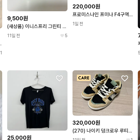
220,000원
프로미스나인 프미나 F4구역 1열
9,500원
1일 전
(새상품) 이니스프리 그린티 세라마이드 크림 50ml
11일 전
5
스플랜 포토카드
1
320,000원
(270) 나이키 덩크로우 루티드인피스
25,000원
11일 전
1