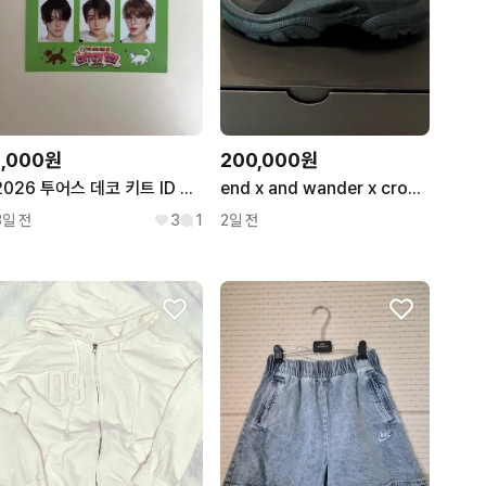
1,000원
200,000원
2026 투어스 데코 키트 ID 카드 키링 세트
end x and wander x crocs tb black 240사이즈
3일 전
3
1
2일 전