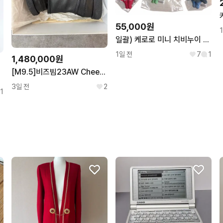
55,000원
일괄) 케로로 미니 치비누이 키링 인형 시크릿 케로로b
1일 전
7
1
1,480,000원
[M9.5]비즈빔23AW Cheekag Folk 치카그 포크 부츠
블랙1
3일 전
2
1