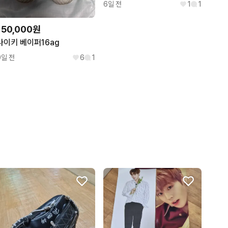
6일 전
1
1
150,000원
나이키 베이퍼16ag
9일 전
6
1