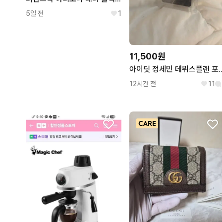
5일 전
1
11,500원
아이딧 정세민 데뷔
12시간 전
11