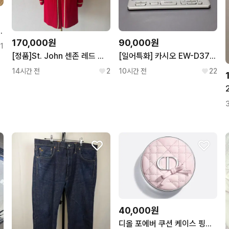
니커즈 운동화 230
170,000원
90,000원
1
[정품]St. John 센존 레드 니트 가디건
[일어특화] 카시오 EW-D3700 전자사전
14시간 전
2
10시간 전
22
40,000원
디올 포에버 쿠션 케이스 핑크보우