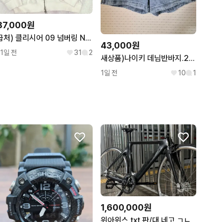
87,000원
급처) 클리시어 09 넘버링 Numbering 후드집업 화이트 판매
43,000원
11일 전
31
2
새상품)나이키 데님반바지.27~28
1일 전
10
1
1,600,000원
위아위스 txt 판/대 네고 ㄱㄴ