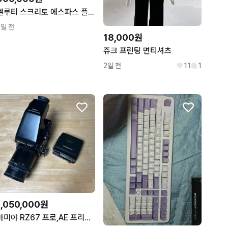
벨루티 스크리토 에스파스 플랩 장지갑 / 900,000
2일 전
18,000원
쥬크 프린팅 면티셔츠
2일 전
11
1
1,050,000원
마미야 RZ67 프로,AE 프리즘 파인더,67백 ,645백