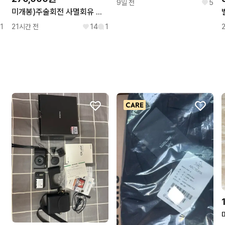
9일 전
5
미개봉)주술회전 사멸회유 유타 g상 리카 라원
1
21시간 전
14
1
 그레이