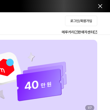
로그인/회원가입
메루카리
판매자센터
2
/
7