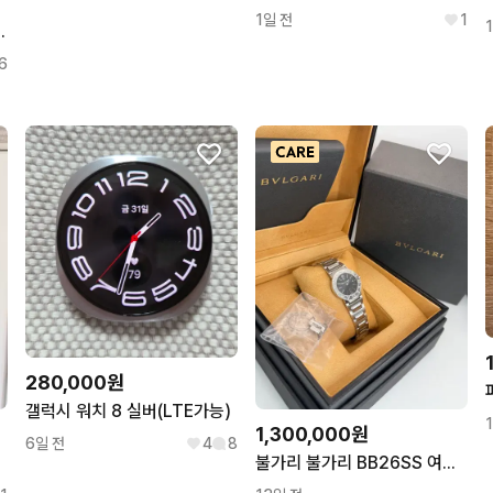
1일 전
1
브레이 셋업 팝니다.
6
280,000원
갤럭시 워치 8 실버(LTE가능)
1,300,000원
6일 전
4
8
님
불가리 불가리 BB26SS 여성용 쿼츠 블랙 기요쉐문자판