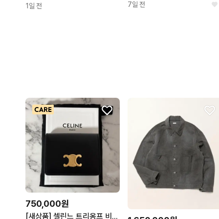
7일 전
1일 전
750,000원
[새상품] 셀린느 트리옹프 비즈니스 카드 홀더 지갑