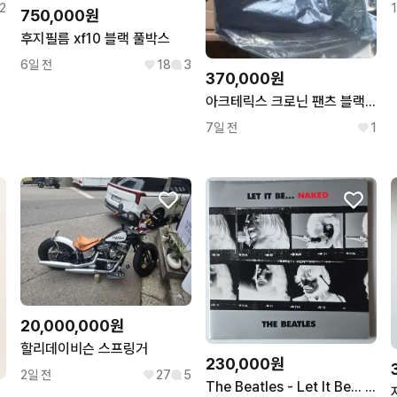
2
750,000원
후지필름 xf10 블랙 풀박스
6일 전
18
3
370,000원
아크테릭스 크로닌 팬츠 블랙 32s사이즈
7일 전
1
20,000,000원
할리데이비슨 스프링거
230,000원
2일 전
27
5
The Beatles - Let It Be... Naked 180g LP + 7인치 SP 20P 북클릿 세트 ( 2003년, 초반 )