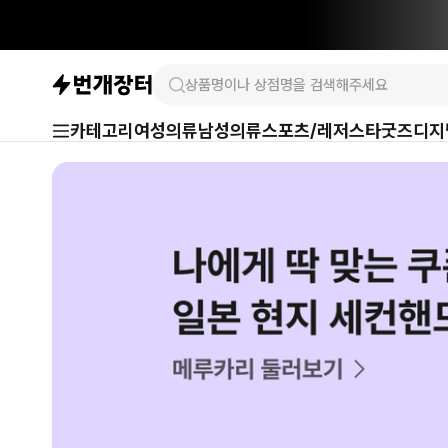
카테고리
여성의류
남성의류
스포츠/레저
스타굿즈
디지