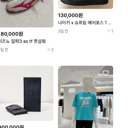
130,000원
나이키 x 슈프림 에어포스 1 로우 블랙
2일 전
1
180,000원
미즈노 알파3 as tf 풋살화
2일 전
2
900,000원