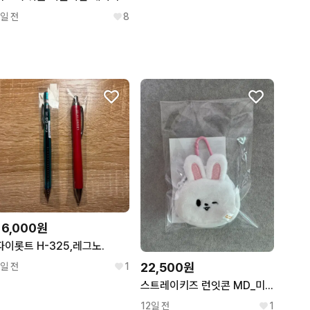
1일 전
8
16,000원
파이롯트 H-325,레그노.
22,500원
1일 전
1
스트레이키즈 런잇콘 MD_미니 백팩 키링 리빗
12일 전
1