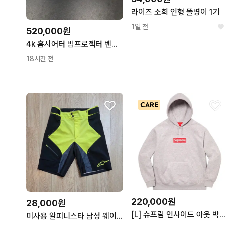
라이즈 소희 인형 똘병이 1기
1일 전
520,000원
4k 홈시어터 빔프로젝터 벤큐 TK700STI 3000안시
18시간 전
220,000원
28,000원
[L] 슈프림 인사이드 아웃 박스로고 후드 스웨트셔츠 헤더
미사용 알피니스타 남성 웨이크보드복, 수영복겸 반바지 30사이즈(줄자사진 참고)