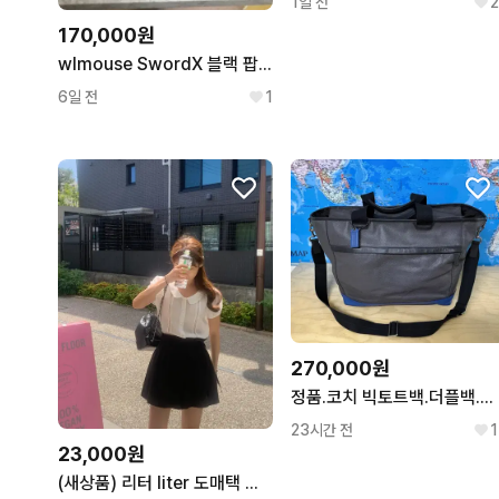
1일 전
2
170,000원
wlmouse SwordX 블랙 팝니다
6일 전
1
270,000원
정품.코치 빅토트백.더플백.보스턴백.골프백.여행가방
23시간 전
1
23,000원
(새상품) 리터 liter 도매택 프렌치 스커트팬츠 치마바지 블랙