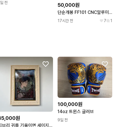
1일 전
50,000원
단순개봉 FF101 CNC알루미늄 무선 키보드
17시간 전
7
1
100,000원
14oz 트윈스 글러브
35,000원
9일 전
지브리 귀를 기울이면 세이지 크리스탈 퍼즐 & 액자