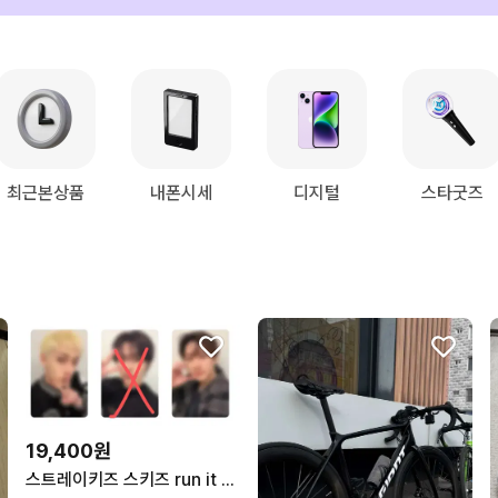
최근본상품
내폰시세
디지털
스타굿즈
19,400원
스트레이키즈 스키즈 run it 뮤코 일반반 분철 앨범