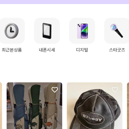
최근본상품
내폰시세
디지털
스타굿즈