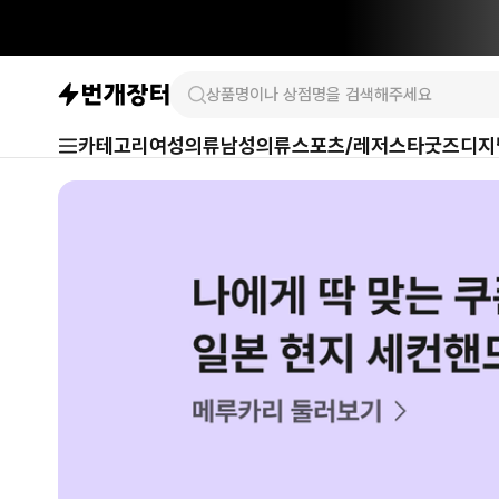
카테고리
여성의류
남성의류
스포츠/레저
스타굿즈
디지