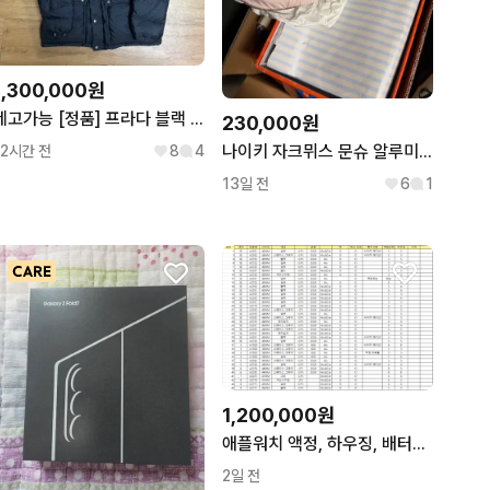
1,300,000원
네고가능 [정품] 프라다 블랙 패딩 50사이즈
230,000원
나이키 자크뮈스 문슈 알루미늄 핑크 275
12시간 전
8
4
13일 전
6
1
1,200,000원
애플워치 액정, 하우징, 배터리 추출용, 클라우드 락, 부품용
2일 전