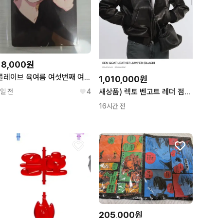
18,000원
플레이브 육여름 여섯번째 여름 MD 5만원 후드포카 노아 판매
1,010,000원
새상품) 렉토 벤고트 레더 점퍼 자켓 L
1일 전
4
16시간 전
205,000원