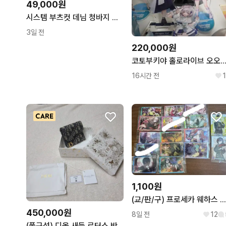
49,000원
시스템 부츠컷 데님 청바지 라이트블루
3일 전
220,000원
코토부키야 홀로라이브 오오조라 스바루 스케일
16시간 전
1
1,100원
(교/판/구) 프로세카 웨하스 12
450,000원
8일 전
12
(풀구성) 디올 새들 로터스 반지갑