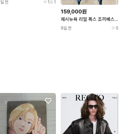
2일 전
1
1
159,000원
제시뉴욕 리얼 폭스 조끼베스트
9일 전
5