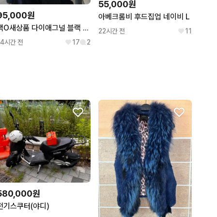
55,000원
95,000원
아베크롬비 후드집업 네이비 L
택O새상품 다이애그널 블랙 레이어드 튜브탑 택달린 새상품 팝니다
22시간 전
11
14시간 전
17
2
580,000원
전기스쿠터(야디)