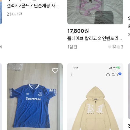
갤럭시Z폴드7 단순개봉 새제품 판매합니다.
21시간 전
17,800원
플레이브 칼리고 2 인벤토리[드볼] 앨범
4
1일 전
14
3