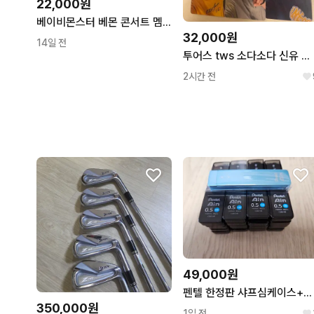
22,000원
베이비몬스터 베몬 콘서트 멤버쉽 특전 포카 판매 루카 파리타 아사 라미 치키타
32,000원
14일 전
투어스 tws 소다소다 신유 도훈 영재 한진 지훈 경민 hmv 특전 포카 판매
2시간 전
49,000원
펜텔 한정판 샤프심케이스+샤프심 20통 팝니다
350,000원
1일 전