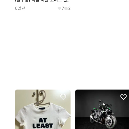
6일 전
7
2