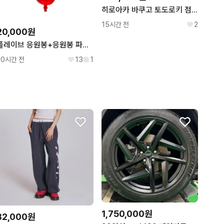
히로아카 바쿠고 토도로키 점프샵 원화 버스데이 티셔츠 미개봉 2종 일괄 공식굿즈 덤 많이
15시간 전
2
20,000원
플레이브 응원봉+응원봉 파츠 은호 구버전
20시간 전
13
1
1,750,000원
32,000원