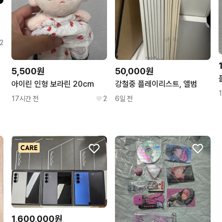
2
5,500원
50,000원
아이린 인형 보라린 20cm
강철중 플레이리스트, 앨범
17시간 전
2
6일 전
1,600,000원