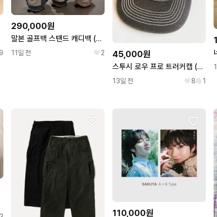
290,000원
말본 골프백 스탠드 캐디백 (그린색)
9
11일 전
2
45,000원
스투시 로우 프로 트러커캡 (레더 메쉬 스냅백)
13일 전
8
1
110,000원
3