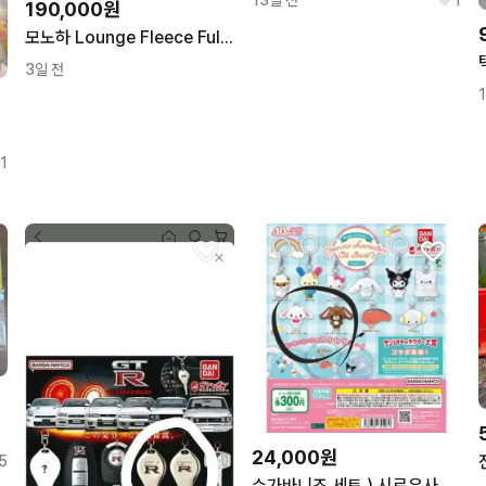
190,000원
모노하 Lounge Fleece Full-Zip Up 레드색
3일 전
 피규어
1
탄
24,000원
5
슈가바니즈 세트 ) 시로우사 쿠로우사 산리오 올스타즈 메지루시 가챠