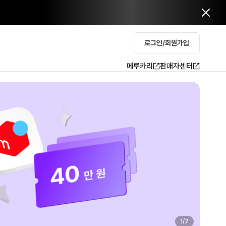
로그인/회원가입
메루카리
판매자센터
2
/
7