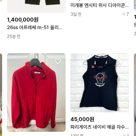
미개봉 엔시티 위시 디아이콘 카톡 특전 포함 사쿠야 ab타입 유닛 포카
3일 전
7
1,400,000원
26ss 아프레쎄 m-51 올리브 (3)
25분 전
45,000원
파리게이츠 네이비 해골 자수 민소매 카라티 1
13일 전
1