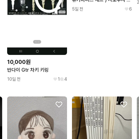
5일 전
6
10,000원
반다이 Gtr 차키 키링
10일 전
1
4