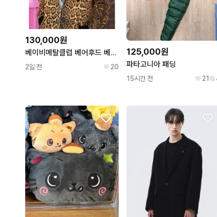
130,000원
125,000원
베이비메탈클럽 베어후드 베메클 갸루 레오파드 호피 후드
파타고니아 패딩
2일 전
20
15시간 전
21